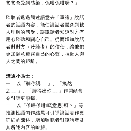
爸爸會受到感染，係唔係咁呀？」
聆聽者透過簡述語意去「重複」說話
者的話語內容，能使說話者體會到被
人理解的感受，讓說話者知道對方有
用心聆聽和關心自己。從而增加說話
者對對方（聆聽者）的信任，讓他們
更加願意透露自己的心聲，拉近人與
人之間的距離。
溝通小貼士：
一. 以「聽你講......」、「換然
之......」、「聽得出你......」作開頭會
令對話更順暢。
二. 以「係唔係咁(嘅意思)呀？」等
推測性語句作結尾可引導說話者作更
詳細的陳述，增加聆聽者對說話者及
其所述內容的瞭解。