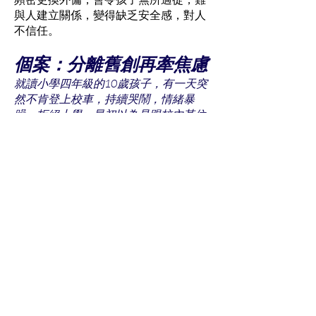
與人建立關係，變得缺乏安全感，對人
不信任。
個案：分離舊創再牽焦慮
就讀小學四年級的10歲孩子，有一天突
然不肯登上校車，持續哭鬧，情緒暴
躁，拒絕上學。最初以為是跟校內某位
老師有關，但深入瞭解下，始知孩子年
幼時曾有分離經驗。當時家長為工作，
事前沒安排任何漸進式預習，即交孩子
給不同人照顧，時而祖父母，時而傭
人，令孩子無法建立良好的依附關係，
是這次鬧事的核心源頭，而非那位老
師。於是在這核心問題費功夫，幼童經
半年治療後康復，期間獲家長配合及支
持，否則難以成事。