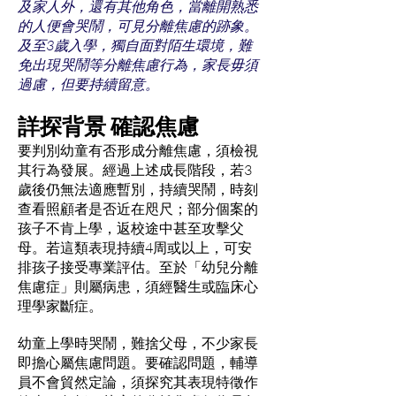
及家人外，還有其他角色，當離開熟悉
的人便會哭鬧，可見分離焦慮的跡象。
及至3歲入學，獨自面對陌生環境，難
免出現哭鬧等分離焦慮行為，家長毋須
過慮，但要持續留意。
詳探背景 確認焦慮
要判別幼童有否形成分離焦慮，須檢視
其行為發展。經過上述成長階段，若3
歲後仍無法適應暫別，持續哭鬧，時刻
查看照顧者是否近在咫尺；部分個案的
孩子不肯上學，返校途中甚至攻擊父
母。若這類表現持續4周或以上，可安
排孩子接受專業評估。至於「幼兒分離
焦慮症」則屬病患，須經醫生或臨床心
理學家斷症。
幼童上學時哭鬧，難捨父母，不少家長
即擔心屬焦慮問題。要確認問題，輔導
員不會貿然定論，須探究其表現特徵作