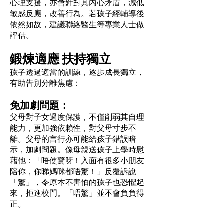
心理支援，亦會針對其內心矛盾，減低
敏感反應，改善行為。若孩子經輔導後
依然如故，建議聯絡醫生等專業人士做
評估。
鍛煉適應 扶持獨立
孩子透過適當的訓練，逐步成長獨立，
有助告別分離焦慮：
免加劇問題：
父母對子女過度保護，不僅削弱其自理
能力，更加強依賴性，對父母寸步不
離。父母的言行亦可能給孩子錯誤暗
示，加劇問題。像母親送孩子上學時慰
藉他：「唔使驚呀！入面有很多小朋友
陪你，你睇媽咪都唔驚！」反覆訴說
「驚」，令原本不害怕的孩子也恐懼起
來，拒進校門。「唔驚」並不會負負得
正。