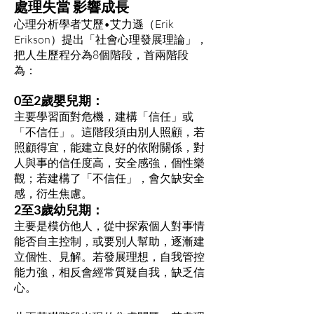
處理失當 影響成長
心理分析學者艾歷•艾力遜（Erik
Erikson）提出「社會心理發展理論」，
把人生歷程分為8個階段，首兩階段
為：
0至2歲嬰兒期：
主要學習面對危機，建構「信任」或
「不信任」。這階段須由別人照顧，若
照顧得宜，能建立良好的依附關係，對
人與事的信任度高，安全感強，個性樂
觀；若建構了「不信任」，會欠缺安全
感，衍生焦慮。
2至3歲幼兒期：
主要是模仿他人，從中探索個人對事情
能否自主控制，或要別人幫助，逐漸建
立個性、見解。若發展理想，自我管控
能力強，相反會經常質疑自我，缺乏信
心。