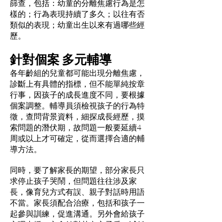
篩查，包括：幼童的分離焦慮行為是怎
樣的；行為表現持續了多久；以往有否
類似的表現；幼童出生以來有過哪些經
歷。
針對個案 多元輔導
各年齡組的兒童都可能出現分離焦慮，
診斷上有具體的指標，但不能單純按章
行事，因孩子的成長進度不同，要根據
個案調整。輔導員須檢視孩子的行為特
徵，查問背景資料，細探成長經歷，摸
索問題的潛伏期，故問題一般要延續4
周或以上才可確定，從而選擇合適的輔
導方法。
同時，要了解家長的期望，部分家長只
求停止孩子哭鬧，但問題往往涉及家
長，像育兒方式有誤、親子對話時用語
不當。家長須配合治療，包括和孩子一
起參與訓練，促進溝通。另外會給孩子