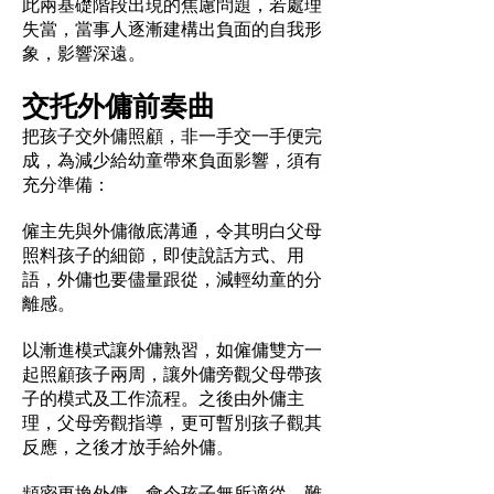
此兩基礎階段出現的焦慮問題，若處理
失當，當事人逐漸建構出負面的自我形
象，影響深遠。
交托外傭前奏曲
把孩子交外傭照顧，非一手交一手便完
成，為減少給幼童帶來負面影響，須有
充分準備：
僱主先與外傭徹底溝通，令其明白父母
照料孩子的細節，即使說話方式、用
語，外傭也要儘量跟從，減輕幼童的分
離感。
以漸進模式讓外傭熟習，如僱傭雙方一
起照顧孩子兩周，讓外傭旁觀父母帶孩
子的模式及工作流程。之後由外傭主
理，父母旁觀指導，更可暫別孩子觀其
反應，之後才放手給外傭。
頻密更換外傭，會令孩子無所適從，難