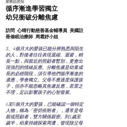
​家教話您知
循序漸進學習獨立
幼兒衝破分離焦慮
訪問 心晴行動慈善基金輔導員 美國註
冊催眠治療師 周霜妤小姐
3、4個月大的嬰孩已能分辨熟悉與陌生
的人，對後者往往表現退縮、迴避，稍
長一點，與親近的照顧者暫別，更會出
現強烈的情緒反應。分離焦慮是幼童成
長的必經階段，須引導他們循序漸進的
適應，學會獨立。父母不應過度保護孩
子，但亦不能忽略其焦慮反應，若置之
不理，足以影響孩子的心智發展。
6至8個月大的嬰孩，已能確認一個特定
人物，稱為「密切依附者」，通常是母
親或照顧者，雙方關係親密。到1歲至
歲半，幼童持續探索周遭，發現除父母