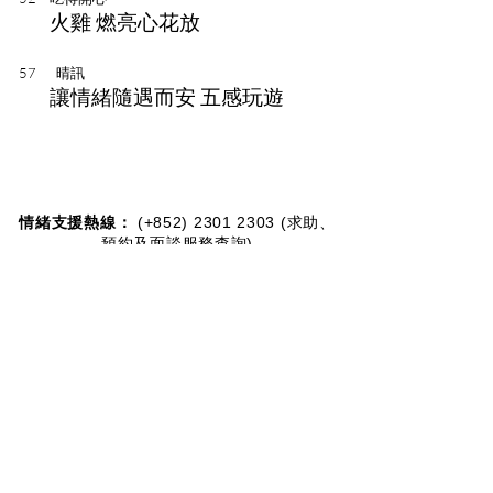
火雞 燃亮心花放
57 晴訊
讓情緒隨遇而安 五感玩遊
情緒支援熱線：​​
(+852)
2301 2303
(求助、
預約及面談服務查詢)
捐款查詢：
(+852)
3690 1000
一般查詢：
(+852)
2947 8669
電郵地址：
joyful@jmhf.org
地址：
香港九龍新蒲崗五芳街10號新寶中心10樓
1001-1003室
(鄰近港鐵鑽石山站)
慈善團體編號：
91/7268
夥伴計劃：