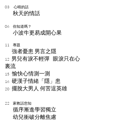
03 心晴的話
秋天的情話
06 你知道嗎？
小波牛更易成開心果
11
專題
強者憂患 男言之隱
男兒有淚不輕彈 眼淚只在心
12
裏流
愉快心情測一測
15
硬漢子情緒「隱」患
16
擺脫大男人 何苦逞英雄
20
22 家教話您知
循序漸進學習獨立
幼兒衝破分離焦慮