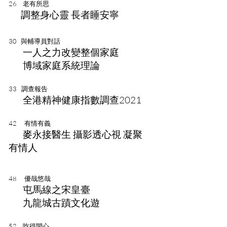
26 老有所思
調整身心靈 長者睡安寧
30
與輔導員對話
一人之力改變整個家庭
博域家庭系統理論
33 調查報告
全港精神健康指數調查2021
42 有情有義
麥永接醫生 攝影透心視 凝聚
有情人
48 優哉悠哉
屯馬線之宋皇臺
九龍城古蹟文化遊
52 吃得開心