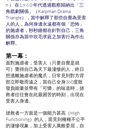
n ） 在1 9 6 0 年代透過觀察歸納出「三
角戲劇關係」（Karpman Drama
Triangle），當中解釋了那些自覺為受害
人的人，為何身邊永遠都有個「恐怖」
的施虐者，秒秒鐘都在針對自己，三角
關係亦為當中吹毛求庛之加害行為作出
解釋。
第一幕：
面對施虐者，受害人（只要自覺是就
可）覺得自己為天下最淒慘的人，終日
想逃離施虐者的魔爪，日常見到對方背
部立即敬而遠之，當自己全身360度散
發負能量並帶有「可憐」的味道時，拯
救者往往會在此最困苦的時刻，出現在
受害人身邊。
拯救者一方面是一個能力甚高（High
Functioning）的人，當見到種種不公平
的淒慘現象，加上受害人萬般委屈，自