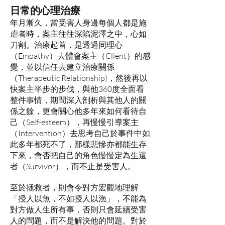
日常的心理治療
年月漸久，當受害人身邊每個人都是施
虐者時，案主往往深陷泥澤之中，心如
刀割。治療起首，是透過同理心
（Empathy）去體會案主（Client）的感
覺，並以信任去建立治療關係
（Therapeutic Relationship)，然後再以
快案主半步的步伐，與他360度全面看
整件事情，期間深入剖析與其他人的關
係之餘，更會關心他多年來如何看待自
己（Self-esteem），再慢慢引導案主
（Intervention）去思考自己於事件中如
此多年都死不了，那樣悲慘亦都能生存
下來，會否把自己的角色慢慢定為生還
者（Survivor），而不止是受害人。
至於拯救者，則會令對方宏觀地理解
「授人以魚，
不如授人以漁」，不能為
對方做人生所有事，否則只會延續受害
人的問題，而不是解決他的問題。對於