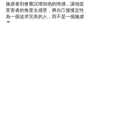
施虐者則會嘗試增加他的情感，讓他從
受害者的角度去感受，將自己慢慢定性
為一個追求完美的人，而不是一個施虐
者。
隨着情緒緊張遞減，受害人亦會開始理
解自己是有能力的，從而將受害人身份
慢慢轉為生還者。在心理治療過程中與
對方進行上述的心理轉化，正是輔導的
精髓所在，當中透過感受，逐步逐步一
起去體驗（To Process）當中的轉化，
對話期間自然就會令案主更新為一個自
我價值高的人，而不是垃圾。
情緒支援熱線：​​
(+852)
2301 2303
(求助、
預約及面談服務查詢)
捐款查詢：
(+852)
3690 1000
一般查詢：
(+852)
2947 8669
電郵地址：
joyful@jmhf.org