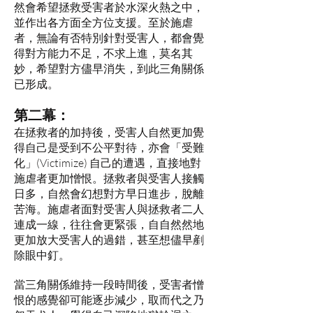
然會希望拯救受害者於水深火熱之中，
並作出各方面全方位支援。至於施虐
者，無論有否特別針對受害人，都會覺
得對方能力不足，不求上進，莫名其
妙，希望對方儘早消失，到此三角關係
已形成。
第二幕：
在拯救者的加持後，受害人自然更加覺
得自己是受到不公平對待，亦會「受難
化」(Victimize) 自己的遭遇，直接地對
施虐者更加憎恨。拯救者與受害人接觸
日多，自然會幻想對方早日進步，脫離
苦海。施虐者面對受害人與拯救者二人
連成一線，往往會更緊張，自自然然地
更加放大受害人的過錯，甚至想儘早剷
除眼中釘。
當三角關係維持一段時間後，受害者憎
恨的感覺卻可能逐步減少，取而代之乃