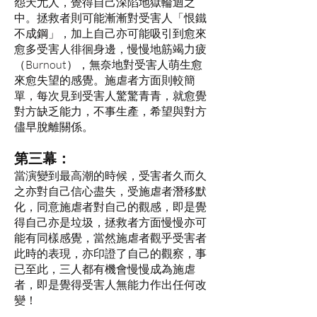
怨天尤人，覺得自己深陷地獄輪迴之
中。拯救者則可能漸漸對受害人「恨鐵
不成鋼」，加上自己亦可能吸引到愈來
愈多受害人徘徊身邊，慢慢地筋竭力疲
（Burnout），無奈地對受害人萌生愈
來愈失望的感覺。施虐者方面則較簡
單，每次見到受害人驚驚青青，就愈覺
對方缺乏能力，不事生產，希望與對方
儘早脫離關係。
第三幕：
當演變到最高潮的時候，受害者久而久
之亦對自己信心盡失，受施虐者潛移默
化，同意施虐者對自己的觀感，即是覺
得自己亦是垃圾，拯救者方面慢慢亦可
能有同樣感覺，當然施虐者觀乎受害者
此時的表現，亦印證了自己的觀察，事
已至此，三人都有機會慢慢成為施虐
者，即是覺得受害人無能力作出任何改
變！