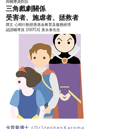
​與輔導員對話
三角戲劇關係
受害者、施虐者、拯救者
撰文 心晴行動慈善基金教育及服務經理
認證輔導員 (HKPCA) 黃永泰先生
卡普曼博士（ D r S t e p h e n K a r p m a