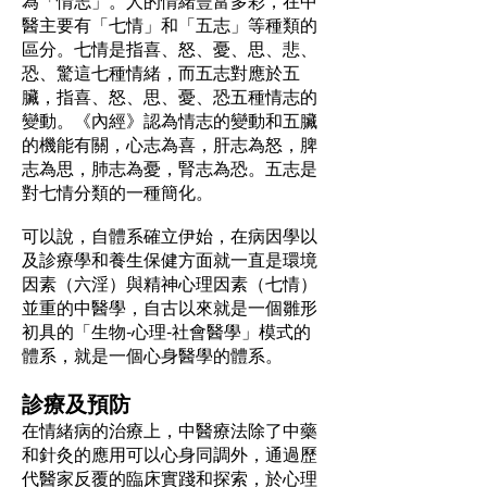
為「情志」。人的情緒豐富多彩，在中
醫主要有「七情」和「五志」等種類的
區分。七情是指喜、怒、憂、思、悲、
恐、驚這七種情緒，而五志對應於五
臟，指喜、怒、思、憂、恐五種情志的
變動。《內經》認為情志的變動和五臟
的機能有關，心志為喜，肝志為怒，脾
志為思，肺志為憂，腎志為恐。五志是
對七情分類的一種簡化。
可以說，自體系確立伊始，在病因學以
及診療學和養生保健方面就一直是環境
因素（六淫）與精神心理因素（七情）
並重的中醫學，自古以來就是一個雛形
初具的「生物-心理-社會醫學」模式的
體系，就是一個心身醫學的體系。
診療及預防
在情緒病的治療上，中醫療法除了中藥
和針灸的應用可以心身同調外，通過歷
代醫家反覆的臨床實踐和探索，於心理