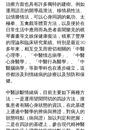
治療方面也具有許多獨特的建樹。例如
運用語言的開導疏泄法、移情易性法、
以情勝情法，可以心身同調的氣功、太
極拳、五禽戲等體育方法，以及便於在
日常生活中應用而為患者喜聞樂見的棋
琴書畫等文娛保健康復法，積累了豐厚
的理論和臨床研究業績。特別是最近30
多年來，相互交叉而密切相關的「中醫
心理學」、「中醫情志病學」、「中醫
心身醫學」、「中醫行為醫學」、「中
醫腦病學」等新學科也在逐步確立，這
些都涉及到情緒病的診療以及預防和保
健。
中醫診斷情緒病，目前主要如下兩種方
法：一是運用望聞問切的四診方法，搜
集患者有關心身狀態的資訊，在此基礎
上通過中醫學的辨病與辨證，對病人的
狀態特點（病與證）加以判定和把握；
二是在四診的基礎上，參合現代精神醫