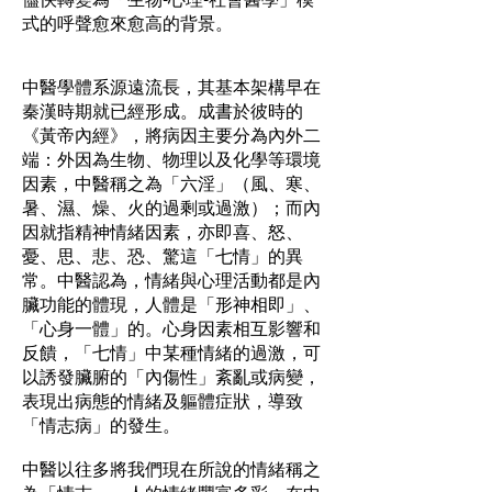
式的呼聲愈來愈高的背景。
中醫學體系源遠流長，其基本架構早在
秦漢時期就已經形成。成書於彼時的
《黃帝內經》，將病因主要分為內外二
端：外因為生物、物理以及化學等環境
因素，中醫稱之為「六淫」（風、寒、
暑、濕、燥、火的過剩或過激）；而內
因就指精神情緒因素，亦即喜、怒、
憂、思、悲、恐、驚這「七情」的異
常。中醫認為，情緒與心理活動都是內
臟功能的體現，人體是「形神相即」、
「心身一體」的。心身因素相互影響和
反饋，「七情」中某種情緒的過激，可
以誘發臟腑的「內傷性」紊亂或病變，
表現出病態的情緒及軀體症狀，導致
「情志病」的發生。
中醫以往多將我們現在所說的情緒稱之