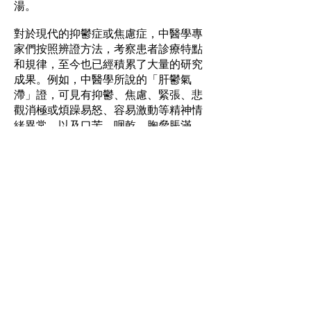
湯。
對於現代的抑鬱症或焦慮症，中醫學專
家們按照辨證方法，考察患者診療特點
和規律，至今也已經積累了大量的研究
成果。例如，中醫學所說的「肝鬱氣
滯」證，可見有抑鬱、焦慮、緊張、悲
觀消極或煩躁易怒、容易激動等精神情
緒異常，以及口苦、咽乾、胸脅脹滿、
月經失調等軀體症狀。現代中醫學
「證」的概念，與「症狀」或「病」的
概念不同，指的是運用中醫理論和方
法，對在某一時期或某一階段病人生理
病理特點的總體概括。其中包括了病
因、病性、病位、病勢以及病機（病
理）與病情輕重等諸多要素。重視心身
一元和局部與整體、機體與社會等整體
觀的中醫學之「辨證」診斷，是對心身
狀態的同時與即時把握。