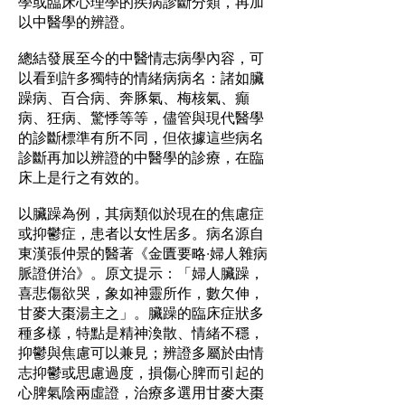
學或臨床心理學的疾病診斷分類，再加
以中醫學的辨證。
總結發展至今的中醫情志病學內容，可
以看到許多獨特的情緒病病名：諸如臟
躁病、百合病、奔豚氣、梅核氣、癲
病、狂病、驚悸等等，儘管與現代醫學
的診斷標準有所不同，但依據這些病名
診斷再加以辨證的中醫學的診療，在臨
床上是行之有效的。
以臟躁為例，其病類似於現在的焦慮症
或抑鬱症，患者以女性居多。病名源自
東漢張仲景的醫著《金匱要略·婦人雜病
脈證併治》。原文提示：「婦人臟躁，
喜悲傷欲哭，象如神靈所作，數欠伸，
甘麥大棗湯主之」。臟躁的臨床症狀多
種多樣，特點是精神渙散、情緒不穩，
抑鬱與焦慮可以兼見；辨證多屬於由情
志抑鬱或思慮過度，損傷心脾而引起的
心脾氣陰兩虛證，治療多選用甘麥大棗