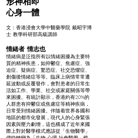
形神相即
心身一體
文：香港浸會大學中醫藥學院 戴昭宇博
士 教學科研部高級講師
情緒者 情志也
情緒病是泛指所有以情緒困擾為主要特
質的精神疾患，如抑鬱症、焦慮症、強
迫症、疑病症、驚恐症、社交恐懼症、
創傷後情緒症等等。臨床上病情常常遷
延波動或反覆發作，會對患者的日常生
活如工作、學業、社交或家庭關係等帶
來困擾。有統計顯示，香港約有20%的
人群患有抑鬱症或焦慮症等精神疾病，
日常受到情緒困擾。伴隨着世界各國和
地區的都市化發展，現代人的心身緊張
因素與壓力劇增，這也構成了近年來國
際上對於醫學模式應該從「生物醫學」
儘快轉變為「生物-心理-社會醫學」模