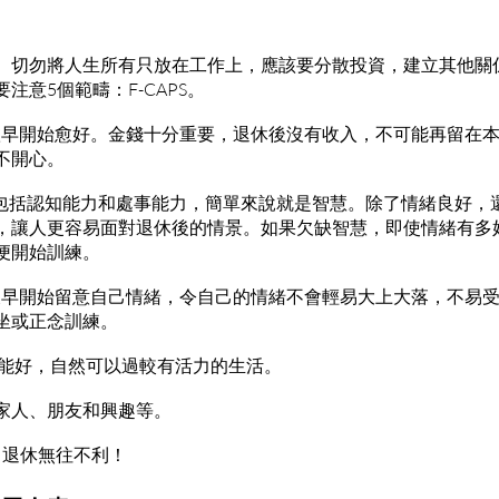
。切勿將人生所有只放在工作上，應該要分散投資，建立其他關
注意5個範疇：F-CAPS。
，金錢。愈早開始愈好。金錢十分重要，退休後沒有收入，不可能再留
不開心。
，認知。包括認知能力和處事能力，簡單來說就是智慧。除了情緒良好
，讓人更容易面對退休後的情景。如果欠缺智慧，即使情緒有多
便開始訓練。
，情緒。及早開始留意自己情緒，令自己的情緒不會輕易大上大落，不
坐或正念訓練。
能。體能好，自然可以過較有活力的生活。
包括家人、朋友和興趣等。
備，退休無往不利！