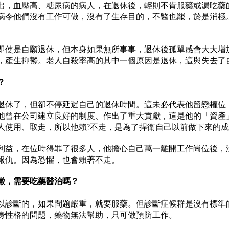
出，血壓高、糖尿病的病人，在退休後，輕則不肯服藥或漏吃藥
病令他們沒有工作可做，沒有了生存目的，不醫也罷，於是消極
即使是自願退休，但本身如果無所事事，退休後孤單感會大大增
，產生抑鬱。老人自殺率高的其中一個原因是退休，這與失去了
？
退休了，但卻不停延遲自己的退休時間。這未必代表他留戀權位
他曾在公司建立良好的制度、作出了重大貢獻，這是他的「資產
人使用、取走，所以他賴?不走，是為了捍衛自己以前做下來的
利益，在位時得罪了很多人，他擔心自己萬一離開工作崗位後，
報仇。因為恐懼，也會賴著不走。
徵，需要吃藥醫治嗎？
以診斷的，如果問題嚴重，就要服藥。但診斷症候群是沒有標準
身性格的問題，藥物無法幫助，只可做預防工作。