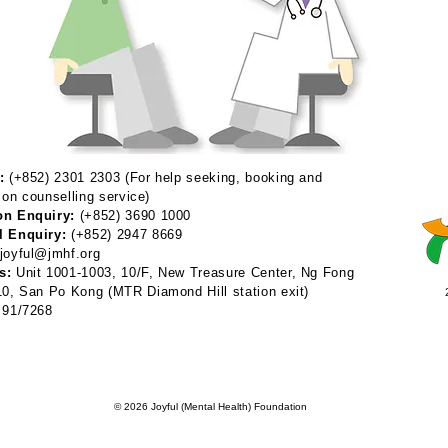
:
(+852) 2301 2303 (For help seeking, booking and
 on counselling service)
on Enquiry:
(+852) 3690 1000
l Enquiry:
(+852) 2947 8669
joyful@jmhf.org
s:
Unit 1001-1003, 10/F, New Treasure Center, Ng Fong
 10, San Po Kong
(MTR Diamond Hill station exit)
91/7268
© 2026 Joyful (Mental Health) Foundation