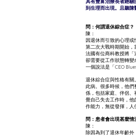
具有豐富治療長者經驗
到生理而出現。且聽陳
問：何謂退休綜合症？
陳：
因退休而引致的心理或
第二次大戰時期開始，
法國有位商科教授將「
卻需要從工作狀態轉變
一個說法是「CEO Blu
退休綜合症與性格有關
此病。很多時候，他們
係，包括家庭、伴侶、
覺自己失去工作時，他
作能力，無從發揮，人
問：患者會出現甚麼情
陳：
除因為到了退休年齡外