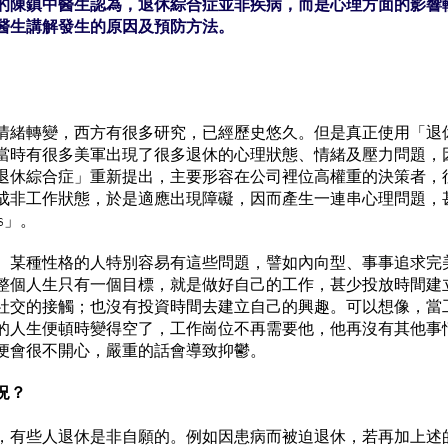
的陳鎮中醫生認為，退休綜合症並非疾病，而是心理方面的影響
醫生講解發生的原因及預防方法。
情緒轉變，西方有很多研究，已經歷史悠久。但是真正使用「退
當時有很多美軍出現了很多退休的心理狀態、情緒及壓力問題，
退休綜合症」重新提出，主要形容在公司裡位高權重的決策者，
成非工作狀態，於是適應出現障礙，因而產生一連串心理問題，
es」。
。某種性格的人特別容易有這些問題，譬如內向型、事事追求完
整個人生只有一個目標，就是做好自己的工作，甚少投放時間建
社交的接觸；也沒有投資時間去建立自己的興趣。可以想像，當
的人生便頓時變得空了，工作崗位不再需要他，他再沒有其他事
便會很不開心，嚴重的話會導致抑鬱。
況？
，有些人退休是非自願的。例如因患病而被迫退休，若再加上述