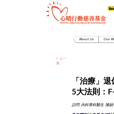
Don
About Us
Our W
< 上一
篇
「治療」退
5大法則：F-
訪問 內科專科醫生 陳鎮