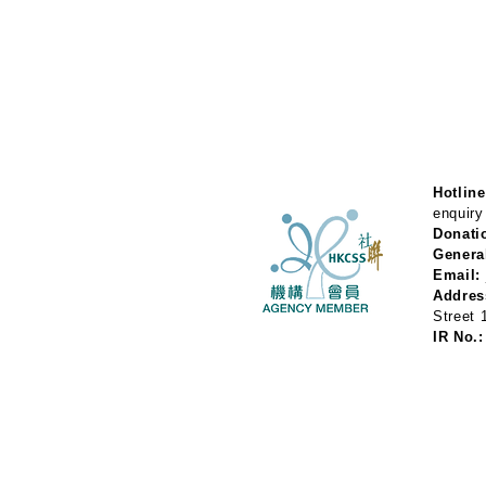
Hotline
enquiry
Donati
Genera
Email:
Addres
Street
IR No.: