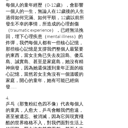
每個人的童年經歷（0-12歲），會影響
一個人的一生，無論人在12歲後的人生
過得如何完滿、如何平順，12歲以前所
發生不幸的事情，所造成的心理創傷
（traumatic experience），已經無法挽
回，埋下心理疾患（mental illness）的
炸彈，我們每個人都有一些核心記憶，
那些核心記憶是支撐我們整個人最緊要
的東西，當女主角已失去友誼島、傻瓜
島、誠實島、甚至是家庭島，她沒有精
神病發，因為她還保護到童年正面的核
心記憶，當然若女主角沒有一個溫暖的
家庭，開心的童年，她有可能已經病
發……
4.
乒乓（那隻粉紅色四不像）代表每個人
的童真，人愈大，乒乓會離我們愈遠，
甚至被遺忘、被消滅，因為它與現實殘
酷的世界格格不入，對我們面對生活上