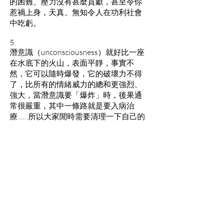
的困難、壓力沒有甚麼貢獻，甚至令你
惹禍上身，天真、無知令人在功利社會
中吃虧。
5.
潛意識（unconsciousness）就好比一座
在水底下的火山，表面平靜，事實不
然，它可以隨時爆發，它的破壞力不得
了，比所有的情緒威力的總和更強烈、
強大，當潛意識要「爆炸」時，後果通
常很嚴重，其中一條路就是要入病治
療……所以大家閒時需要清理一下自己的
「垃圾」，通一通渠，以免有更大、一
發不可收拾的事發生在你身上。
最後，請大家注意自己心理、精神健
康，祝君平安，心安理得！（^o^）