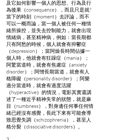
及它如何影響一個人的思想、行為及行
為後果（consequence），而且只是就?
當下的時刻（moment）去評論，而不
可以一概而論，當一個人被任何一種情
緒所操控，並失去控制能力，就會出現
情緒病，甚至精神病，例如：當長期都
只有阿愁的時候，個人就會有抑鬱症
（depression）；當阿燥長時間佔據一
個人時，他就會有狂躁症（mania）；
阿驚當道時，就會有焦慮症（anxiety
disorder）；阿憎長期當道，就會有人
格障礙（personality disorder）；阿樂
過分當道時，就會有過度活躍
（hyperactive）的情況，電影其實還講
述了一種近乎精神失常的狀態，就是麻
目（numbness），對身邊任何事任何情
緒已經沒有感覺，長此下來有可能會導
致思覺失調（schizophrenia），甚至人
格分裂（dissociative disorders）。
3.