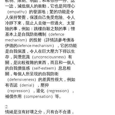
軟弱、限制、弱點，和幫你停一停、諗
一諗，減低個人的衝動，它也是同理心
（empathy）的發源地；驚的功能是令
人保持警覺，保護自己免受危險、令人
冷靜下來，阻止人去做一些過火、太冒
險的事，例如：跳樓自殺之類的事；憎
基本上是自我防衛機制（defence
mechanism）的投射（詳情請參考佛洛
伊德的defence mechanism），它的功能
是自我保護，令人在巨大壓力下得以生
存，與潛意識（unconsciousness）有
關，是比較複雜的東西，而且和一個人
的自我價值感（self-esteem）息息相
關，每個人所呈現的自我防衛
（defensiveness）的差異性很大，例如
有否認（denial），壓抑
（repression），退化（regression），
補償作用（compensation）等。
2.
情緒是沒有好壞之分，只有合不合適，