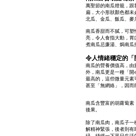
萬聖節的南瓜燈籠，跟
扁，大小形狀顏色都未
北瓜、金瓜、飯瓜、麥
南瓜香甜而不膩，可塑
亮，令人食指大動，胃
煮南瓜忌廉湯、焗南瓜
令人情緒穩定的「
南瓜的營養價值高，由
外，南瓜更是一種「開
最高的，這些微量元素
甚至「無網絡」，因而
南瓜含豐富的胡蘿蔔素
後果。
除了南瓜肉，南瓜子一
解精神緊張，後者則有
碌，紓緩一下平日生活