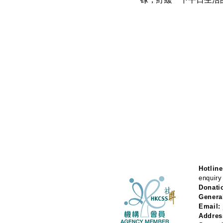
Hotline
enquiry
Donati
Genera
Email:
Addres