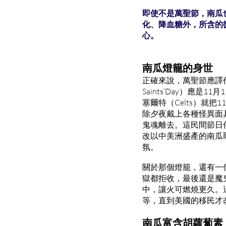
即使不是萬聖節，南瓜
化、降血糖外，所含的
心。
南瓜燈籠的身世
正確來說，萬聖節應譯作「萬聖
Saints’Day）
塞爾特（Celts）就
除夕夜戴上各種怪異面
鬼魂離去。這民間節日
改以中美洲盛產的南瓜
氛。
關於那個燈籠，還有一
獄都拒收，最後還是魔
中，讓火可燃燒更久。
等，直到美國的移民才
南瓜富含胡蘿蔔素