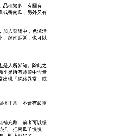
，品種繁多，有圓有
瓜或番南瓜，另外又有
，加入菜餚中，色澤漂
卜、熬南瓜粥，也可以
也是人所皆知。除此之
幾乎是所有蔬菜中含量
常出現「網絡異常」或
回復正常，不會有嚴重
緒補充劑，前者可以緩
妨抓一把南瓜子慢慢
把」即止就好了。