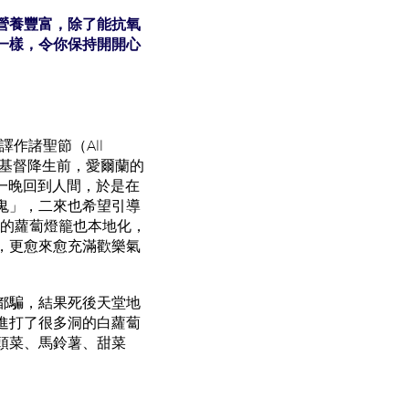
營養豐富，除了能抗氧
一樣，令你保持開開心
或譯作諸聖節（All
遠在基督降生前，愛爾蘭的
前一晚回到人間，於是在
鬼」，二來也希望引導
來的蘿蔔燈籠也本地化，
，更愈來愈充滿歡樂氣
都騙，結果死後天堂地
進打了很多洞的白蘿蔔
頭菜、馬鈴薯、甜菜