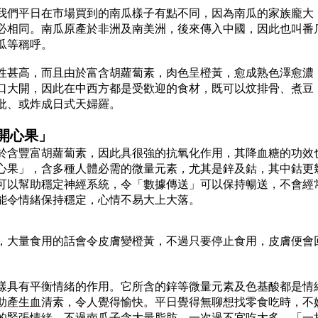
我們平日在市場買到的南瓜樣子有點不同，因為南瓜的家族龐大
必相同。南瓜原產於非洲及南美洲，後來傳入中國，因此也叫番
瓜等稱呼。
性甚高，而且由於富含胡蘿蔔素，肉色呈橙黃，愈成熟色澤愈濃
口大開，因此在中西方都是受歡迎的食材，既可以炆排骨、煮豆
批、或炸成日式天婦羅。
開心果」
於含豐富胡蘿蔔素，因此具很強的抗氧化作用，其降血糖的功效
心果」，含多種人體必需的微量元素，尤其是鋅及鈷，其中鈷更
可以幫助穩定神經系統，令「數據傳送」可以保持暢送，不會經
能令情緒保持穩定，心情不易大上大落。
，大量食用的話會令皮膚變橙黃，不過只要停止食用，皮膚便會
樣具有平衡情緒的作用。它所含的鋅等微量元素及色基酸都是情
助產生血清素，令人覺得愉快。平日覺得無聊想找零食吃時，不
的緊張情緒，不過南瓜子含大量脂肪，一次過不宜吃太多，「一