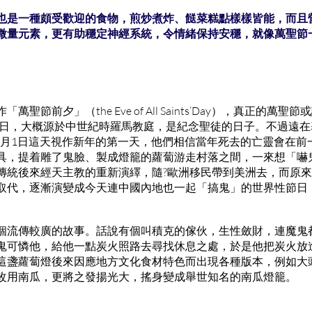
也是一種頗受歡迎的食物，煎炒煮炸、餸菜糕點樣樣皆能，而且
微量元素，更有助穩定神經系統，令情緒保持安穩，就像萬聖節
節前夕」（the Eve of All Saints’Day），真正的萬聖節
應是11月1日，大概源於中世紀時羅馬教庭，是紀念聖徒的日子。不過
把11月1日這天視作新年的第一天，他們相信當年死去的亡靈會在
具，提着雕了鬼臉、製成燈籠的蘿蔔游走村落之間，一來想「嚇
傳統後來經天主教的重新演繹，隨?歐洲移民帶到美洲去，而原
取代，逐漸演變成今天連中國內地也一起「搞鬼」的世界性節日
個流傳較廣的故事。話說有個叫積克的傢伙，生性斂財，連魔鬼
鬼可憐他，給他一點炭火照路去尋找休息之處，於是他把炭火放
這盞蘿蔔燈後來因應地方文化食材特色而出現各種版本，例如大
改用南瓜，更將之發揚光大，搖身變成舉世知名的南瓜燈籠。