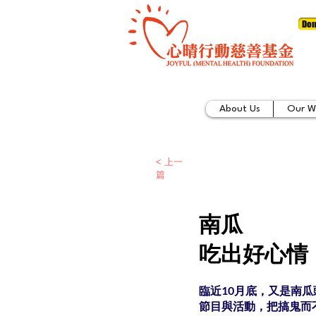
Don
About Us
Our W
< 上一
篇
南瓜
吃出好心情
臨近10月底，又是南
節目與活動，把搞鬼而