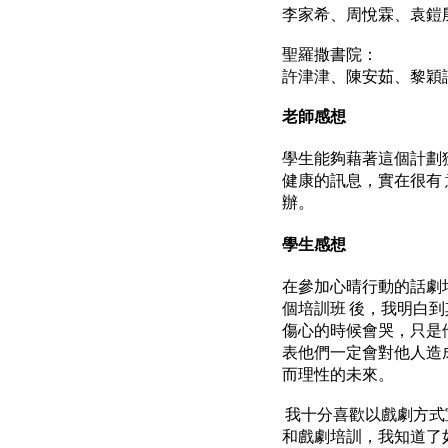
李家希、周悅霖、袁鎧
聖羅撒書院：
許津津、陳安茹、黎穎
老師感想
學生能夠藉著
這個計劃
健康的訊息，實在很有
辦。
學生感想
在參加心晴行動的話劇
個培訓班 後，我明白
傷心的時候會哭，只是
表他們一定會對他人造
而理性的未來。
我十分喜歡以戲劇方式
和戲劇培訓，我知道了