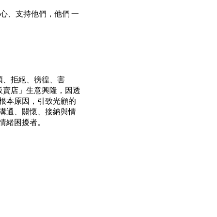
心、支持他們，他們 一
煩、拒絕、徬徨、害
販賣店」生意興隆，因透
根本原因，引致光顧的
溝通、關懷、接納與情
助情緒困擾者。