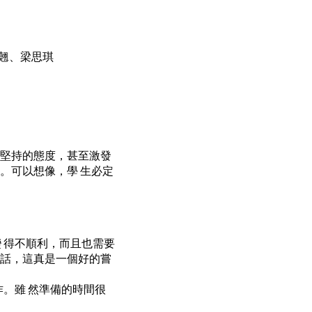
翹、梁思琪
、堅持的態度，甚至激發
。可以想像，學 生必定
 得不順利，而且也需要
說話，這真是一個好的嘗
作。雖 然準備的時間很