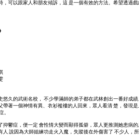
時，可以跟家人和朋友傾訴，這 是一個有效的方法。希望透過戲
》
琪
雯
史悠久的武術名校， 不少學滿師的弟子都在武林創出一番好成績
父帶著一個神情有異、衣衫襤褸的人回來，眾人看清 楚，發現是
症。
了抑鬱症，便一定 會性情大變而顯得孤僻，眾人更推測她患病的
有人 說因為大師姐練功走火入魔，失蹤後在外傷害了 不少人，