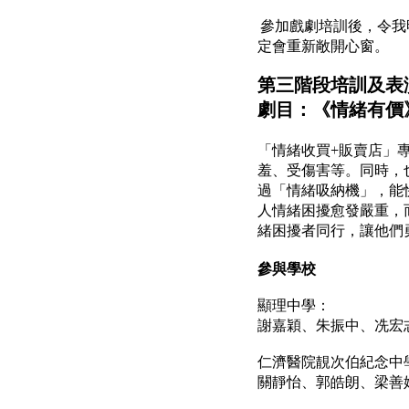
參加戲劇培訓後，令我
定會重新敞開心窗。
第三階段培訓及表
劇目：《情緒有價
「情緒收買+販賣店」
羞、受傷害等。同時，
過「情緒吸納機」，能
人情緒困擾愈發嚴重，
緒困擾者同行，讓他們
參與學校
顯理中學：
謝嘉穎、朱振中、冼宏
仁濟醫院靚次伯紀念中
關靜怡、郭皓朗、梁善