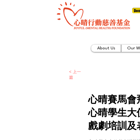
Don
About Us
Our W
< 上一
篇
心晴賽馬會
心晴學生大
戲劇培訓及