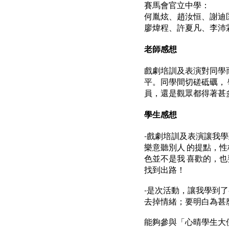
賽馬會官立中學：
何胤炫、趙汝恒、謝迪
廖煒程、許夏凡、李沛
老師感想
戲劇培訓及表演對同學
平。同學間切磋砥礪，
員，還是觀眾都得著甚
學生感想
-戲劇培訓及表演讓我
樂意聽別人 的提點，
色並不是我 喜歡的，
找到出路！
-是次活動，讓我學到
去掉情緒；要明白為甚
能夠參與「心晴學生大