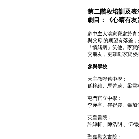
第二階段培訓及表
劇目：《心晴有友
劇中主人翁家寶處於青
與父母 的期望有落差
「情緒病」笑他。家寶
交朋友，更鼓勵家寶發
參與學校
天主教鳴遠中學：
孫梓維、馬菁蔚、梁雪
屯門官立中學：
李宛亭、崔祝婷、張加
英皇書院：
許綽軒、陳浩明 、伍
聖嘉勒女書院：