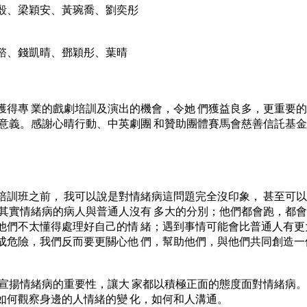
殷、梁穎安、黃琬喬、劉奕彤
諮、錢凱晴、鄧穎彤、葉晴
獲得專 業的戲劇培訓及演出的機會，令她 們獲益良多，更重要的
 意義。感謝心晴行動、中英劇團 和贊助團體賽馬會慈善信託基金
培訓班之前， 我可以說是對情緒病這問題完全沒印象， 甚至可
到其實情緒病的病人與普通人沒有 多大的分別；他們都會跑，都
他們不太懂得處理好自己的情 緒；遇到事情可能會比普通人有更
成危險，我們反而要更關心他 們，幫助他們，與他們共同創造一
宣揚情緒病的重要性，讓大 家都以積極正面的態度面對情緒病。
如何觀察身邊的人情緒的變 化，如何和人溝通。