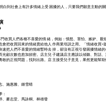
明白到社會上有許多情緒上受 困擾的人，只要我們願意主動的關
演
》
專門收買人們各種不喜愛的情 緒，例如：憤怒、害怕、嫉妒、厭
也會把收買回來的情緒賣給他人 作商業培訓之用。「情緒收買+
快速把人們不喜愛的情緒暫時去 掉，卻沒有正視引發困擾情緒的
而光顧次數也愈加頻密。店主兒 子建議店主應該以傾聽、對話、
勇敢的正視問題，找到出路。店 主接受兒子意見，果然更能幫
志、施惠雅、鍾雪晴
學：
婷、麥志堂、馬詠桐、林雄發