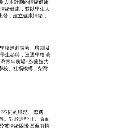
 與本計劃的情緒健康
識情緒健康，並以學生大
出發，建立健康情緒，
-----------------------
學校巡迴表演。培 訓及
名學生參與，巡迴學校 演
在柴灣青年廣場Y綜藝館共
讓學校、社福機構、柴灣
?不同的境況、 際遇，
等。對於這些 正、負面
於被情緒困擾 甚至有情