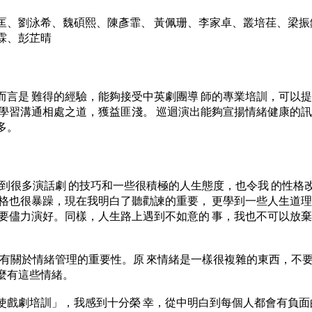
匡、劉泳希、魏碩熙、陳彥霏、 黃佩珊、李家卓、叢培荏、梁振
霖、彭芷晴
而言是 難得的經驗，能夠接受中英劇團導 師的專業培訓，可以提
 學習溝通相處之道，獲益匪淺。 巡迴演出能夠宣揚情緒健康的訊
多。
學到很多演話劇 的技巧和一些很積極的人生態度，也令我 的性格
性格也很暴躁，現在我明白了聽勸諫的重要， 更學到一些人生道
也要儘力演好。同樣，人生路上遇到不如意的 事，我也不可以放
了有關於情緒管理的重要性。原 來情緒是一樣很複雜的東西，不要
麼有這些情緒。
使戲劇培訓」，我感到十分榮 幸，從中明白到每個人都會有負面