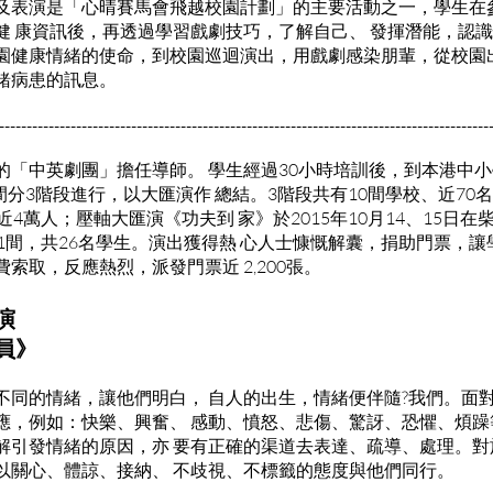
及表演是「心晴賽馬會飛越校園計劃」的主要活動之一，學生在參
健 康資訊後，再透過學習戲劇技巧，了解自己、 發揮潛能，認
園健康情緒的使命，到校園巡迴演出，用戲劇感染朋輩，從校園
緒病患的訊息。
-----------------------------------------------------------------------------------------
的「中英劇團」擔任導師。 學生經過30小時培訓後，到本港中小
年期間分3階段進行，以大匯演作 總結。3階段共有10間學校、近70
近4萬人；壓軸大匯演《功夫到 家》於2015年10月14、15日
1間，共26名學生。演出獲得熱 心人士慷慨解囊，捐助門票，
索取，反應熱烈，派發門票近 2,200張。
演
員》
不同的情緒，讓他們明白， 自人的出生，情緒便伴隨?我們。面對
應，例如：快樂、興奮、 感動、憤怒、悲傷、驚訝、恐懼、煩躁
解引發情緒的原因，亦 要有正確的渠道去表達、疏導、處理。對
以關心、體諒、接納、 不歧視、不標籤的態度與他們同行。