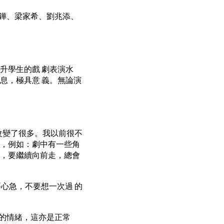
鏵、梁家希、劉兆添、
升學生的戲 劇表演水
息，極具意 義。無論演
改變了很多。我以前很不
理，例如：劇中有一些角
棄，要繼續向前走，總會
心急，不要想一次過 的
的情緒，這亦是正常