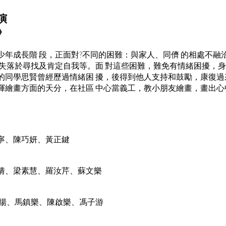
演
》
少年成長階 段，正面對?不同的困難：與家人、同儕 的相處不融
；失落於尋找及肯定自我等。面 對這些困難，難免有情緒困擾，身
的同學思賢曾經歷過情緒困 擾，後得到他人支持和鼓勵，康復過
揮繪畫方面的天分，在社區 中心當義工，教小朋友繪畫，畫出心
寧、陳巧妍、黃正鍵
倩、梁素慧、羅汝芹、蘇文樂
德揚、馬鎮樂、陳啟樂、馮子游