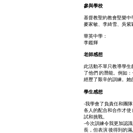
參與學校
基督教聖約教會堅樂中
麥家敏、李綺雪、吳紫
華英中學：
李鑑輝
老師感想
此活動不單只教導學生
了他們 的潛能。例如
經歷了艱辛的訓練。她
學生感想
-我學會了負責任和團
各人的配合和合作才使
試和挑戰。
-今次訓練令我更加認識
長，但表演 後得到的滿