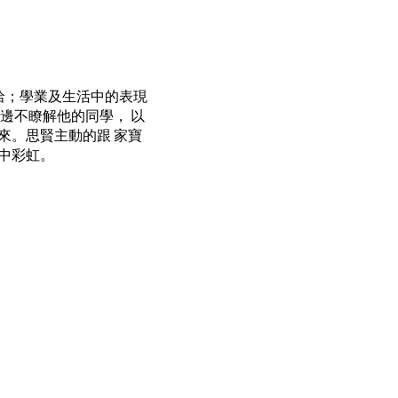
洽；學業及生活中的表現
邊不瞭解他的同學， 以
來。思賢主動的跟 家寶
中彩虹。