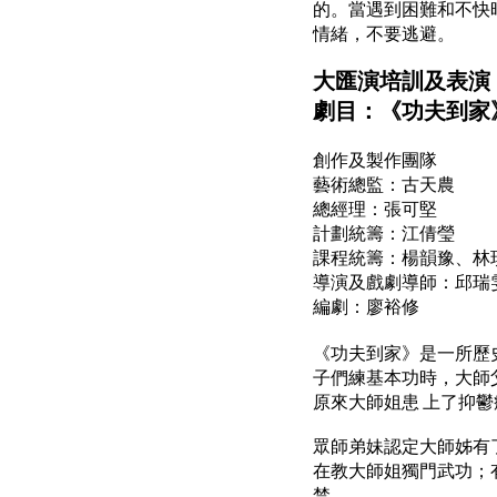
的。當遇到困難和不快
情緒，不要逃避。
大匯演培訓及表演
劇目：《功夫到家
創作及製作團隊
藝術總監：古天農
總經理：張可堅
計劃統籌：江倩瑩
課程統籌：楊韻豫、林
導演及戲劇導師：邱瑞
編劇：廖裕修
《功夫到家》是一所歷
子們練基本功時，大師
原來大師姐患 上了抑鬱
眾師弟妹認定大師姊有
在教大師姐獨門武功；
禁。