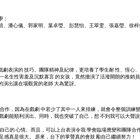
學：
穎、潘心儀、郭家明、葉卓瑩、 彭慧怡、王翠雯、張嘉瑩、徐梓
戲劇表演的 技巧、團隊精神及紀律，更培養了學生耐 性、恆心
：一名生性害羞及沉默寡言 的女孩，竟然擔演了活潑開朗的推銷員
的演出讓在場觀賞的老師 大為驚訝。
隊合作，因為在戲劇 中若少了其中一人來排練，就會令整個訓練變
 戲劇能順利演出。同時，我也突破了自己，想 不到我可以大聲
自己的 心情。而且，可以上台表演令我 學會臨場應變和團隊合
足感真是很大。 原來，台下的掌聲真的會鼓 勵自己繼續努力！