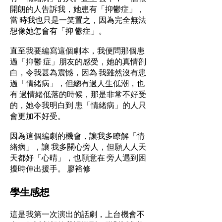
開朗的人告訴我，她患有「抑鬱症」，
當 時我也只是一笑置之，因為完全無法
想像她怎會有「抑 鬱症」。
直至我要編寫這個劇本，我便問那個患
過「抑鬱 症」朋友的感受，她的真情剖
白，令我甚為震憾，因為 我雖然沒有患
過「情緒病」，但總有過人生低潮，也
有 過情緒低落的時候，那是非常不好受
的，她令我明白到 患「情緒病」的人只
會更加不好受。
因為這個編劇的機會，讓我多瞭解「情
緒病」，讓 我多關心旁人，但願人人天
天都好「心晴」，也願意在 旁人遇到困
擾時伸出援手。 廖裕修
學生感想
這是我第一次演出的話劇，上台機會不