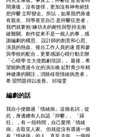
間康復，沒有捷徑，更加沒有神奇絕技
把抑鬱 立即變走。所以，如果我們身邊
有親友、同學甚至自己 是抑鬱症患者，
我們就要抱?練功夫的耐性與堅持去衝
破難關。創作從來不是一個人的事，感
謝編劇的構思、 設計師的創意和心思、
演員的熱血、後台工作人員的速 度和參
與學校的配合，更要感謝心晴行動主辦
「心晴學 生大使戲劇培訓」。最後，希
望能夠透過今次的演出喚 起對青少年精
神健康的關注，消除歧視情緒病患者，
希 望問題得以改善。 邱瑞雯
編劇的話
我自小便聽過「情緒病」這個名詞，從
此，身邊總有人自認「抑鬱」、「躁
狂」，有 一段時間，自己愛用「情緒
病」去取笑人家。 但就從沒有遇過一個
有「情緒病」的人。直至 去年，一個很