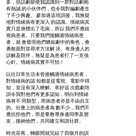
多，但話劇卻使我認識到一群對話劇抱
有熱誠 的小伙伴們，也令我對編劇產生
了不少興趣。 參加過這培訓後，我無疑
地對情緒病有更深入 的認識。情緒病其
實只是身體出了毛病，所以 我們不應歧
視病患者。只要我們接觸過情緒病患
者，就 會發現他們猶如劇中的角色，會
勇敢面對並尋求方法解 決。有身邊人的
諒解及陪伴，無疑是為患者打了一支強
心針。情緒病其實不可怕！
以往日常生活未曾接觸過情緒病患者，
對情緒病的認 知都是從電視、電影中得
知，並沒有深入瞭解。幸好這 次戲劇培
訓令我對他們有更多認知，明白到情緒
病有不 同類型，而病患者亦是不由自主
的。社會上的病患者為 數不少，我們不
應抗拒他們，而是要教導身邊同學及朋
友，接納他們，共同建立和諧社群。
時光荏苒，轉眼間就完結了四個月的訓