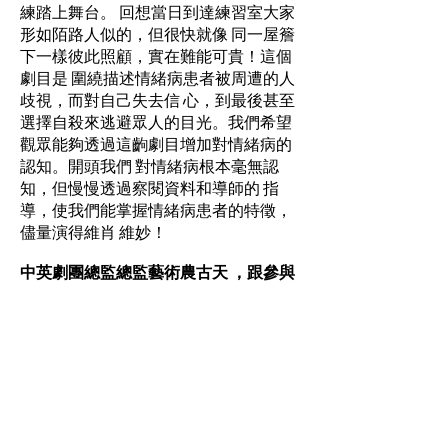
練踏上舞台。 回想當日到達練習室大家
形如陌路人似的，但很快就像 同一屋簷
下一樣彼此照顧，實在難能可貴！這個
劇目是 圍繞描述情緒病患者被周遭的人
歧視，而對自己失去信 心，到最後甚至
選擇自殺來逃避眾人的目光。我們希望
觀眾能夠透過這齣劇目增加對情緒病的
認知。開頭我們 對情緒病根本毫無認
知，但慢慢透過察閱資料和導師的 指
導，使我們能掌握情緒病患者的特徵，
儘量演得維肖 維妙！
中英劇團總監總監藝術農古天 ，跟參與
心晴學生戲劇大匯演的學生分享體驗：
同學用了整個暑假，共60個小時，接受
了嚴 格的戲劇訓練，再加上公開演出，
這些經驗，對 同學而言，畢生難忘。有
兩點希望大家銘記於心。
1 同學在整個訓練及演出過程中，必定