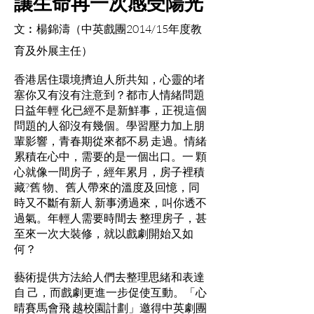
讓生命再一次感受陽光
文︰楊錦濤（中英戲團2014/15年度教
育及外展主任）
香港居住環境擠迫人所共知，心靈的堵
塞你又有沒有注意到？都市人情緒問題
日益年輕 化已經不是新鮮事，正視這個
問題的人卻沒有幾個。學習壓力加上朋
輩影響，青春期從來都不易 走過。情緒
累積在心中，需要的是一個出口。一 顆
心就像一間房子，經年累月，房子裡積
藏?舊 物、舊人帶來的溫度及回憶，同
時又不斷有新人 新事湧過來，叫你透不
過氣。年輕人需要時間去 整理房子，甚
至來一次大裝修，就以戲劇開始又如
何？
藝術提供方法給人們去整理思緒和表達
自 己，而戲劇更進一步促使互動。「心
晴賽馬會飛 越校園計劃」邀得中英劇團