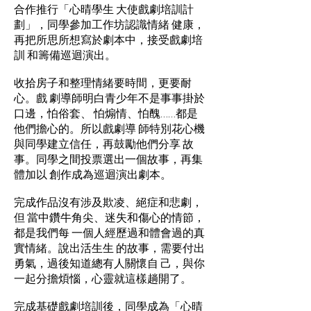
合作推行「心晴學生 大使戲劇培訓計
劃」，同學參加工作坊認識情緒 健康，
再把所思所想寫於劇本中，接受戲劇培
訓 和籌備巡迴演出。
收拾房子和整理情緒要時間，更要耐
心。戲 劇導師明白青少年不是事事掛於
口邊，怕俗套、 怕煽情、怕醜……都是
他們擔心的。所以戲劇導 師特別花心機
與同學建立信任，再鼓勵他們分享 故
事。同學之間投票選出一個故事，再集
體加以 創作成為巡迴演出劇本。
完成作品沒有涉及欺凌、絕症和悲劇，
但 當中鑽牛角尖、迷失和傷心的情節，
都是我們每 一個人經歷過和體會過的真
實情緒。說出活生生 的故事，需要付出
勇氣，過後知道總有人關懷自 己，與你
一起分擔煩惱，心靈就這樣趟開了。
完成基礎戲劇培訓後，同學成為「心晴