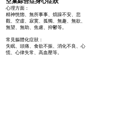
空巢綜合症身心症狀
心理方面：
精神恍惚、無所事事、煩躁不安、悲
觀、空虛、寂寞、孤獨、無趣、無欲、
無望、無助、焦慮、抑鬱等。
常見軀體化症狀：
失眠、頭痛、食欲不振、消化不良、心
慌、心律失常、高血壓等。
Hotline:
(+852)
2301 2303
(For help
seeking, booking and enquiry on
counselling service)
Donation Enquiry:
(+852)
3690 1000
General Enquiry:
(+852)
2947 8669
Email:
joyful@jmhf.org
Address:
Unit
1001-1003
, 10/F, New