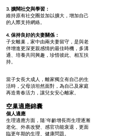
3. 擴闊社交與學習：
維持原有社交圈並加以擴大，增加自己
的人際支持網絡。
4. 保持良好的夫妻關係：
子女離巢，家中由兩夫妻留守，是與老
伴增進更深更親感情的最佳時機，多溝
通、培養共同興趣，珍惜彼此、相互扶
持。
當子女長大成人，離家獨立有自己的生
活時，父母須坦然面對，為自己及家庭
再造青春活力，讓兒女安心離家。
空巢適應錦囊
個人適應
生理適應方面，隨?年齡增長而生理逐漸
老化、外表改變、感官功能衰退，更面
臨更年期的生理、健康問題。