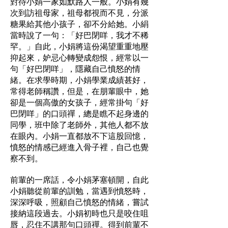
對待小娟一家如默路人一般。小娟有幾
次到訪祖母家，祖母都視而不見，分派
糖果給其他小孩子，卻不分給她。小絹
當時說了一句：「好巴閉咩，我才不稀
罕。」自此，小娟將這份渴望重重地壓
抑起來，妒忌心轉變成怨恨，經常以一
句「好巴閉咩」，隱藏自己憤怒的情
緒。在求學時期，小娟學業成績甚好，
常得老師稱讚，但是，在朋輩眼中，她
卻是一個高傲的女孩子，經常掛句「好
巴閉咩」的口頭禪，總是瞧不起身邊的
同學，班中除了老師外，其他人都不放
在眼內。小娟一直都放不下這股回憶，
憤怒的情感已經進入骨子裡，自己也覺
察不到。
前輩的一席話，令小娟茅塞頓開，自此
小娟聽從前輩的訓勉，當遇到憤怒時，
深深呼吸，照顧自己憤怒的情緒，嘗試
接納這段過去。小娟初時也只是咬住咀
唇，忍住不講那句口頭禪。得到前輩不