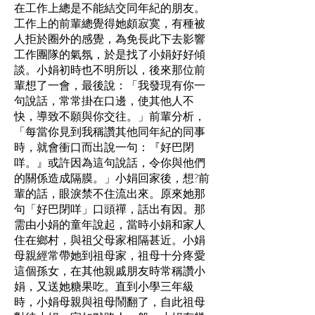
在工作上總是不能結交同年紀的朋友。
工作上的前輩總覺得她頗寂寞，有種被
人拒於圈外的感覺，為免長此下去影響
工作團隊的氣氛，於是找了小娟好好傾
談。小娟初時也不明所以，後來那位前
輩想了一會，最後說：「我發現有你一
句說話，常常掛在口邊，使其他人不
快，導致不願與你交往。」前輩分析，
「每當你見到我稱讚其他同年紀的同事
時，就會衝口而出說一句：『好巴閉
咩。』或許因為這句說話，令你與他們
的關係造成隔膜。」小娟回家後，想?前
輩的話，眼淚禁不住流出來。原來她那
句「好巴閉咩」口頭禪，話出有因。那
需由小娟的童年說起，當時小娟和家人
住在鄉村，與祖父母家相隔甚近。小娟
母親經常帶她到祖母家，祖母十分疼愛
這個孫女，在其他親戚朋友時常稱讚小
娟，又送她糖果吃。直到小學三年級
時，小娟母親與祖母鬧翻了，自此祖母