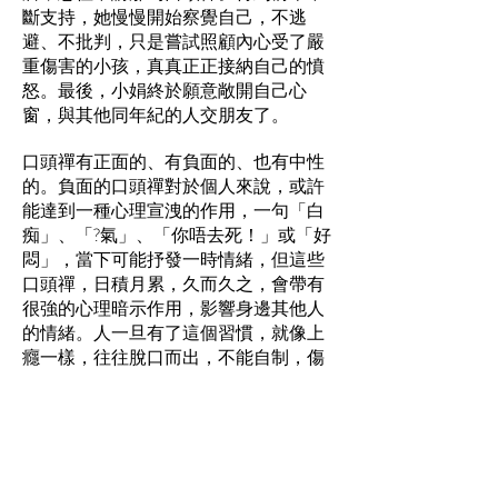
斷支持，她慢慢開始察覺自己，不逃
避、不批判，只是嘗試照顧內心受了嚴
重傷害的小孩，真真正正接納自己的憤
怒。最後，小娟終於願意敞開自己心
窗，與其他同年紀的人交朋友了。
口頭禪有正面的、有負面的、也有中性
的。負面的口頭禪對於個人來說，或許
能達到一種心理宣洩的作用，一句「白
痴」、「?氣」、「你唔去死！」或「好
悶」，當下可能抒發一時情緒，但這些
口頭禪，日積月累，久而久之，會帶有
很強的心理暗示作用，影響身邊其他人
的情緒。人一旦有了這個習慣，就像上
癮一樣，往往脫口而出，不能自制，傷
害別人、傷害自己也不自知。由今天
起，試試察覺自己的口頭禪，當「感
恩」、「好幸福呀」、「正」、
「掂」、「勁」等等常掛在口邊之日，
也許便是生命蛻變之時。