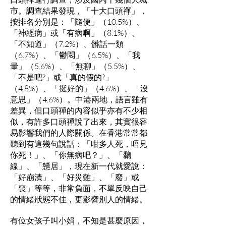
市。調查結果發現，「十大口頭禪」，
按排名分別是：「隨便」（10.5%）、
「神經病」或「有病啊」（8.1%）、
「不知道」（7.2%）、髒話一類
（6.7%）、「鬱悶」（6.5%）、「我
暈」（5.6%）、「無聊」（5.5%）、
「不是吧?」或「真的假的?」
（4.8%）、「挺好的」（4.6%）、「沒
意思」（4.6%）。中港兩地，語言雖有
差異，但口頭禪的內容似乎亦有不少相
似，有許多口頭禪說了出來，其實很容
易影響我們的人際關係。在香港常常都
聽到有這幾句說話：「咁多人死，唔見
你死！」、「你無病吧？」、「黐
線」、「戇居」，現在新一代就愛說：
「好崩潰」、「好災難」、「廢」或
「喪」等等，非常負面，不單反映自己
的情緒狀態不佳，更影響別人的情緒。
有位女孩子叫小娟，不知是甚麼原因，