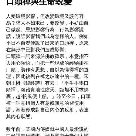
口頭禪與生命蛻變
人受環境影響，但改變環境又談何容
易？求人不如求己，要改變，不妨由自
己做起。思想影響行為，行為影響說
話，說話影響我們成為怎樣的人。例如
平日不自覺便說了出來的口頭禪，原來
在無形中已對我們造成影響。
口頭禪一詞來源於佛教禪宗，本意指不
去用心領悟，而把一些現成的經驗掛在
口頭，裝作有思想，自以為懂得禪的道
理，因此被列在禪之歧途中的一種。宋
朝王楙《臨終詩》有云：「平生不學口
頭禪，腳踏實地性虛天。臨旭不用求纏
裹，趁?帆風便上船。」時至今日，口頭
禪一詞意指個人有意或無意的習慣用
語，漸漸形成對自己內心的反射，表達
其內心狀態。
數年前，某國內傳媒就中國人最愛說的
口頭禪進行調查，涉及國內十幾個大城