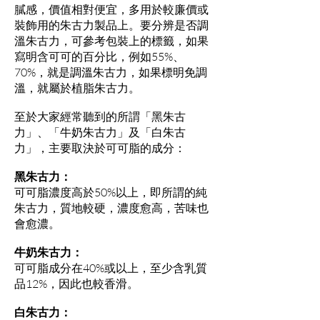
膩感，價值相對便宜，多用於較廉價或
裝飾用的朱古力製品上。要分辨是否調
溫朱古力，可參考包裝上的標籤，如果
寫明含可可的百分比，例如55%、
70%，就是調溫朱古力，如果標明免調
溫，就屬於植脂朱古力。
至於大家經常聽到的所謂「黑朱古
力」、「牛奶朱古力」及「白朱古
力」，主要取決於可可脂的成分：
黑朱古力：
可可脂濃度高於50%以上，即所謂的純
朱古力，質地較硬，濃度愈高，苦味也
會愈濃。
牛奶朱古力：
可可脂成分在40%或以上，至少含乳質
品12%，因此也較香滑。
白朱古力：