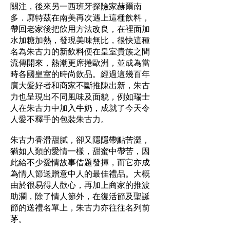
關注，後來另一西班牙探險家赫爾南
多．廓特茲在南美再次遇上這種飲料，
帶回老家後把飲用方法改良，在裡面加
水加糖加熱，發現美味無比，很快這種
名為朱古力的新飲料便在皇室貴族之間
流傳開來，熱潮更席捲歐洲，並成為當
時各國皇室的時尚飲品。經過這幾百年
廣大愛好者和商家不斷推陳出新，朱古
力也呈現出不同風味及面貌，例如瑞士
人在朱古力中加入牛奶，成就了今天令
人愛不釋手的包裝朱古力。
朱古力香滑甜膩，卻又隱隱帶點苦澀，
猶如人類的愛情一樣，甜蜜中帶苦，因
此給不少愛情故事借題發揮，而它亦成
為情人節送贈意中人的最佳禮品。大概
由於很易得人歡心，再加上商家的推波
助瀾，除了情人節外，在復活節及聖誕
節的送禮名單上，朱古力亦往往名列前
茅。