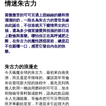
情迷朱古力
當微微苦的可可豆遇上甜絲絲的糖和滑
溜溜的奶，一段名為朱古力的普世良緣
由此誕生，不但造就天下癡情男女的口
福，還為多少個宣揚愛與祝福的節日送
上歡愉與喜樂。哪怕你正在高呼減肥之
際，在朱古力的魔性誘惑面前，總是忍
不住親嚐一口，感受它發自內在的快
樂。
朱古力的浪漫史
今天瘋魔全球的朱古力，最初來自南美
洲，而且還是辛辣味的。據說當年哥倫
布在發現新大陸的旅程中，最先見到瑪
雅人飲用一種由用磨碎的可可豆，加水
和辣椒等香料製成飲料，認為此飲品能
令人充滿能量。哥倫布把可可豆帶回西
班牙奉獻給皇室，不過並未引起很大的