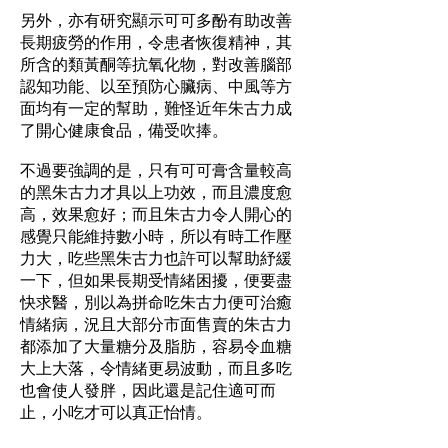
另外，亦有研究顯示可可多酚有助改善
長期疲勞的作用，令患者恢復精神，其
所含的類黃酮等抗氧化物，對改善腦部
認知功能、以至預防心臟病、中風等方
面均有一定的幫助，難怪近年朱古力成
了開心健康食品，備受吹捧。
不過要強調的是，只有可可膏含量較高
的黑朱古力才具以上功效，而且濃度愈
高，效果愈好；而且朱古力令人開心的
感覺只能維持數小時，所以有時工作壓
力大，吃些黑朱古力也許可以幫助紓緩
一下，但如果長期受情緒困擾，便要盡
快求醫，別以為拼命吃朱古力便可治癒
情緒病，況且大部分市面售賣的朱古力
都添加了大量糖分及脂肪，容易令血糖
大上大落，令情緒更易波動，而且多吃
也會使人發胖，因此還是記住適可而
止，小吃才可以真正怡情。