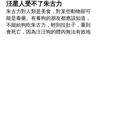
汪星人受不了朱古力
朱古力對人類是美食，對某些動物卻可
能是毒藥。有養狗的朋友都應該知道，
不能給狗吃朱古力，輕則拉肚子，重則
會死亡，因為汪汪狗的體內無法有效地
對朱古力中的可可鹼進行代謝，會令中
樞神經及心血管受刺激，導致血壓上
升、心跳加速或心律不齊等。朱古力對
狗的傷害程度取決於朱古力的純度和狗
隻體型大小，朱古力愈純，中毒機會及
危害愈大。