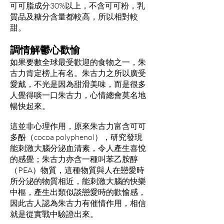
可可脂成分30%以上，不含可可粉，乳
質品及糖分含量都較高，所以相對較
甜。
調情解鬱心歡愉
如果要數全球最受歡迎的食物之一，朱
古力肯定榜上有名。朱古力之所以廣受
愛戴，不光是因為甜滑美味，而是很多
人覺得啖一口朱古力，心情總會莫名地
暢快起來。
這並非心理作用，原來朱古力富含可可
多酚（cocoa polyphenol），研究發現
能刺激大腦分泌血清素，令人產生喜悅
的感覺；朱古力亦含一種叫苯乙胺醇
（PEA）物質，這種物質與人在戀愛時
所分泌的物質相近，能刺激大腦的快樂
中樞，產生出類似談戀愛時的歡愉感，
因此古人認為朱古力有催情作用，相信
就是從實戰中驗證出來。