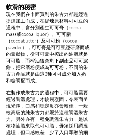
軟滑的秘密
現在我們在市面買到的朱古力都是經過
提煉加工而成，在提煉原材料可可豆的
過程中，會分別產生可可膏（cocoa
mass或cocoa liquor）、可可脂
（cocoabutter）及可可粉（cocoa
powder），可可膏是可可豆經研磨而成
的膏狀物，從可可膏中榨出的油脂就是
可可脂，而榨油後會剩下副產品可可濾
餅，把它磨粉便成為可可粉，不同的朱
古力產品就是由這3種可可成分加入奶
和糖調配而成。
在製作成朱古力的過程中，可可脂需要
經過調溫處理，才較易凝固，令表面呈
現光澤，口感和穩定度亦會較佳，一般
較高級的純朱古力都屬於這種調溫朱古
力。另外亦有一種免調溫朱古力，是以
植物油脂來取代可可脂，毋須採用調溫
處理，但口感較差，少了入口即融的細