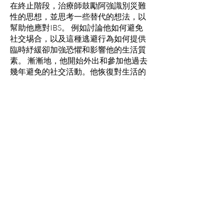
在終止階段，治療師鼓勵阿強識別災難
性的思想，並思考一些替代的想法，以
幫助他應對IBS。 例如討論他如何避免
社交埸合，以及這種逃避行為如何提供
臨時紓緩卻加強恐懼和影響他的生活質
素。 漸漸地，他開始外出和參加他過去
幾年避免的社交活動。他恢復對生活的
滿意感，亦開始結識女朋友及嘗試接受
具挑戰性的工作。
如你正受IBS之苦，希望通過心理輔導去
紓緩問題，歡迎致電本會熱線查詢：
2301 2303