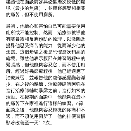
建議他在面談前參與恐懼層次較低的處
境（最少的焦慮），並觀察感覺和相關
的痛苦，但不使用廁所。
最初，他擔心和害怕自己可能需要使用
廁所或不能控制。然而，治療師教導他
有關暴露和反應預防的原理，以激勵及
提昇他忍受痛苦的能力，從而減少他的
焦慮。這個步驟之後是恐懼層次稍高的
處境。雖然他表示腹部在練習過程中的
緊張感，但他能夠容忍它，而不使用廁
所。經過好幾節療程後，他已經適應了
治療練習，並報告他的腹部感覺顯著減
少。在之後的幾節，治療師建議阿強在
進行治療師輔助暴露之前，進行如常的
活動。在後期的面談中，他能夠在最小
的痛苦下在家裡進行這樣的練習。6節
面談之後，他能夠容忍輕微的疼痛和不
適，而不須使用廁所了，他的排便習慣
顯著改善至一天1-2次。