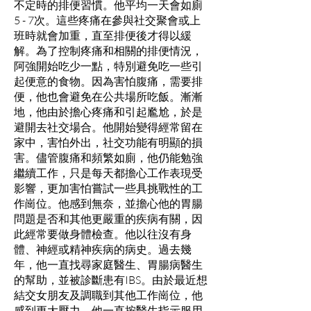
不定時的排便習慣。他平均一天會如廁
5 - 7次。這些疼痛在參與社交聚會或上
班時就會加重，直至排便後才得以緩
解。為了控制疼痛和相關的排便情況，
阿強開始吃少一點，特別避免吃一些引
起便意的食物。因為害怕腹痛，需要排
便，他也會避免在公共場所吃飯。漸漸
地，他由於擔心疼痛和引起尷尬，於是
避開去社交場合。他開始變得經常留在
家中，害怕外出，社交功能有明顯的損
害。儘管腹痛和頻繁如廁，他仍能勉強
繼續工作，只是每天都擔心工作表現受
影響，更加害怕嘗試一些具挑戰性的工
作崗位。他感到無奈，並擔心他的胃腸
問題是否和其他更嚴重的疾病有關，因
此經常要做身體檢查。他以往沒有身
體、神經或精神疾病的病史。過去幾
年，他一直找尋家庭醫生、胃腸病醫生
的幫助，並被診斷患有IBS。由於最近想
結交女朋友及調職到其他工作崗位，他
感到更大壓力。他一直按醫生指示服用