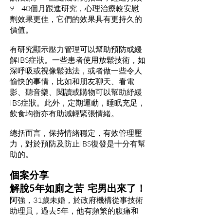
9 – 40個月跟進研究，心理治療較安慰
劑效果更佳，它們的效果具有更持久的
價值。
有研究顯示壓力管理可以幫助預防或緩
解IBS症狀。一些患者使用放鬆技術，如
深呼吸或視像鬆弛法，或者做一些令人
愉快的事情，比如和朋友聊天、看電
影、聽音樂、閱讀或購物可以幫助紓緩
IBS症狀。此外，定期運動，睡眠充足，
飲食均衡亦有助減輕緊張情緒。
總括而言，保持情緒穩定，有效管理壓
力，對於預防及防止IBS復發是十分有幫
助的。
個案分享
解脫5年如廁之苦 宅男出來了！
阿強，31歲未婚，於政府機構從事技術
助理員，過去5年，他有頻繁的腹痛和