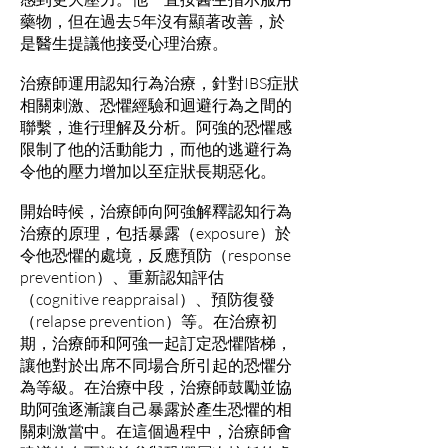
藥物，但在過去5年沒有顯著改善，於
是醫生提議他接受心理治療。
治療師運用認知行為治療，針對IBS症狀
相關刺激、恐懼經驗和迴避行為之間的
聯繫，進行理解及分析。阿強的恐懼感
限制了他的活動能力，而他的逃避行為
令他的壓力增加以至症狀長期惡化。
開始時候，治療師向阿強解釋認知行為
治療的原理，包括暴露（exposure）於
令他恐懼的處境，反應預防（response
prevention）、重新認知評估
（cognitive reappraisal）、預防復發
（relapse prevention）等。在治療初
期，治療師和阿強一起訂定恐懼階梯，
讓他對於出席不同場合所引起的恐懼分
為等級。在治療中段，治療師鼓勵並協
助阿強逐漸讓自己暴露於產生恐懼的相
關刺激當中。在這個過程中，治療師會