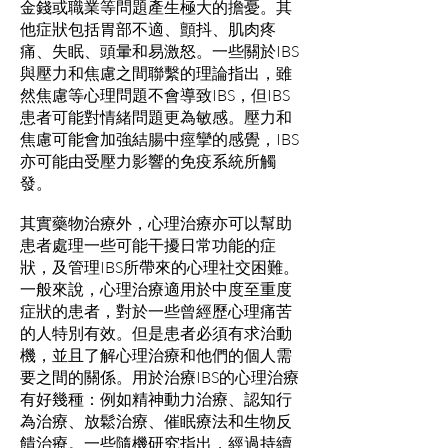
金錢或職業等問題產生極大的擔憂。其
他症狀包括胃部不適、顫抖、肌肉疼
痛、失眠、頭暈和易激怒。一些關於IBS
與壓力和焦慮之間聯繫的理論指出，雖
然焦慮等心理問題不會導致IBS，但IBS
患者可能對情緒問題更為敏感。壓力和
焦慮可能會加強結腸中痙攣的感覺，IBS
亦可能由受壓力影響的免疫系統所觸
發。
其實藥物治療外，心理治療亦可以幫助
患者處理一些可能干擾日常功能的症
狀，及管理IBS所帶來的心理社交困難。
一般來說，心理治療適用於中度至重度
症狀的患者，對於一些曾經歷心理痛苦
的人特別有效。但是患者必須有求治動
機，並且了解心理治療和他們的個人需
要之間的關係。用於治療IBS的心理治療
有好幾種：例如精神動力治療、認知行
為治療、放鬆治療、催眠療法和生物反
饋治療。一些隨機研究指出，經過持續