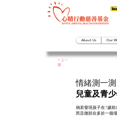
Don
About Us
Our W
< 上一
篇
情緒測一測
兒童及青少
倘若發現孩子在7歲前
而且徵狀在多於一個