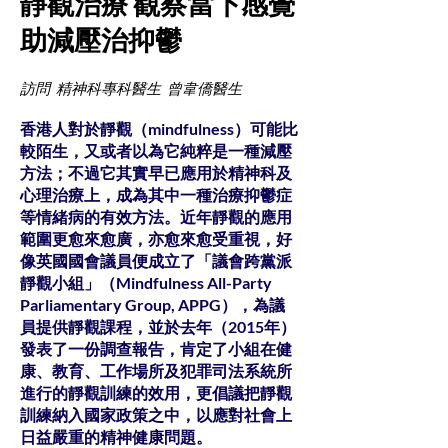
靜觀治療 觀察當下感覺
助減壓治抑鬱
訪問 精神科專科醫生 曾韋僑醫生
香港人對於靜觀（mindfulness）可能比
較陌生，又或者以為它純粹是一種減壓
方法；不過它其實早已應用於精神科及
心理治療上，成為其中一種治療抑鬱症
等情緒病的有效方法。近年靜觀的應用
範圍更愈來愈廣，亦愈來愈受重視，好
像英國國會議員便成立了「議會跨黨派
靜觀小組」（Mindfulness All-Party
Parliamentary Group, APPG），為議
員提供靜觀課程，並於去年（2015年）
發表了一份調查報告，肯定了小組在健
康、教育、工作場所及犯罪司法系統所
進行的靜觀訓練的效用，更倡議把靜觀
訓練納入國家政策之中，以應對社會上
日益嚴重的精神健康問題。