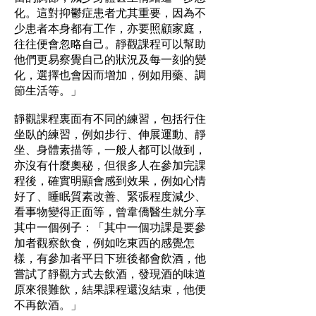
化。這對抑鬱症患者尤其重要，因為不
少患者本身都有工作，亦要照顧家庭，
往往便會忽略自己。靜觀課程可以幫助
他們更易察覺自己的狀況及每一刻的變
化，選擇也會因而增加，例如用藥、調
節生活等。」
靜觀課程裏面有不同的練習，包括行住
坐臥的練習，例如步行、伸展運動、靜
坐、身體素描等，一般人都可以做到，
亦沒有什麼奧秘，但很多人在參加完課
程後，確實明顯會感到效果，例如心情
好了、睡眠質素改善、緊張程度減少、
看事物變得正面等，曾韋僑醫生就分享
其中一個例子：「其中一個功課是要參
加者觀察飲食，例如吃東西的感覺怎
樣，有參加者平日下班後都會飲酒，他
嘗試了靜觀方式去飲酒，發現酒的味道
原來很難飲，結果課程還沒結束，他便
不再飲酒。」