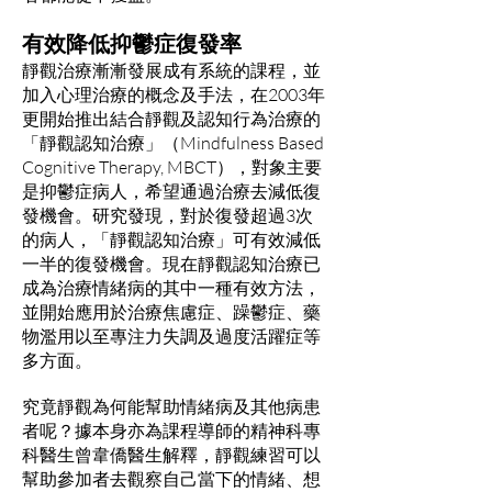
有效降低抑鬱症復發率
靜觀治療漸漸發展成有系統的課程，並
加入心理治療的概念及手法，在2003年
更開始推出結合靜觀及認知行為治療的
「靜觀認知治療」（Mindfulness Based
Cognitive Therapy, MBCT），對象主要
是抑鬱症病人，希望通過治療去減低復
發機會。研究發現，對於復發超過3次
的病人，「靜觀認知治療」可有效減低
一半的復發機會。現在靜觀認知治療已
成為治療情緒病的其中一種有效方法，
並開始應用於治療焦慮症、躁鬱症、藥
物濫用以至專注力失調及過度活躍症等
多方面。
究竟靜觀為何能幫助情緒病及其他病患
者呢？據本身亦為課程導師的精神科專
科醫生曾韋僑醫生解釋，靜觀練習可以
幫助參加者去觀察自己當下的情緒、想