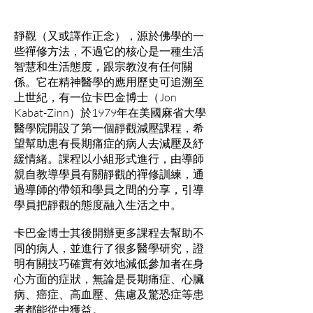
靜觀（又或譯作正念），源於佛學的一
些禪修方法，不過它的核心是一種生活
智慧和生活態度，跟宗教沒有任何關
係。它在精神醫學的應用歷史可追溯至
上世紀，有一位卡巴金博士（Jon
Kabat-Zinn）於1979年在美國麻省大學
醫學院開設了第一個靜觀減壓課程，希
望幫助患有長期痛症的病人去減壓及紓
緩情緒。課程以小組形式進行，由導師
親自教導學員有關靜觀的禪修訓練，通
過導師的帶領和學員之間的分享，引導
學員把靜觀的態度融入生活之中。
卡巴金博士其後開辦更多課程去幫助不
同的病人，並進行了很多醫學研究，證
明有關技巧確實有效地減低參加者在身
心方面的症狀，無論是長期痛症、心臟
病、癌症、高血壓、焦慮及驚恐症等患
者都能從中獲益。