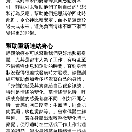
覺、或對未來的憂慮等負面思想所牽
引；靜觀可以幫助他們了解自己的思想
和行為反應，幫助他們把思緒帶回此時
此刻，令心神比較安定，而不是遊走於
過去或未來，避免負面情緒不斷下滑而
變得更加抑鬱。
幫助重新連結身心
靜觀治療亦可以幫助我們更好地照顧身
體，尤其是都市人為了工作，有時甚至
不惜犧牲休息和運動的時間，直到身體
狀況變得很差或發病時才發現。靜觀訓
練可幫助參加者多些覺察自己的身體，
「身體的感受其實會給自己很多訊號，
特別是情緒的變化。當情緒變化時，呼
吸或身體的感覺都會不同，例如不開心
時，會感到胸口翳悶；生氣時，則會肌
肉緊繃，臉也燙熱等。」曾韋僑醫生解
釋道。「若在身體出現較輕微變化時已
察覺，便可適時在生活或工作上作出適
當的調節，減少身體甚至情緒進一步惡