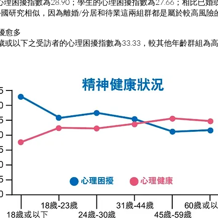
理困擾指數為28.90；學生的心理困擾指數為27.66；相比已
國研究相似，因為離婚/分居和待業這兩組群都是屬於較高風險
困擾愈多
8歲或以下之受訪者的心理困擾指數為33.33，較其他年齡群組為