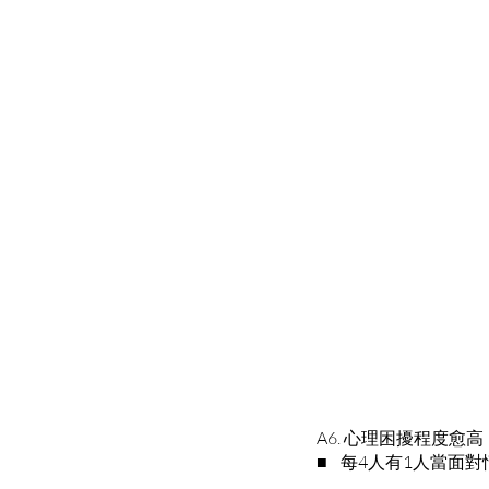
A6. 心理困擾程度愈
■ 每4人有1人當面