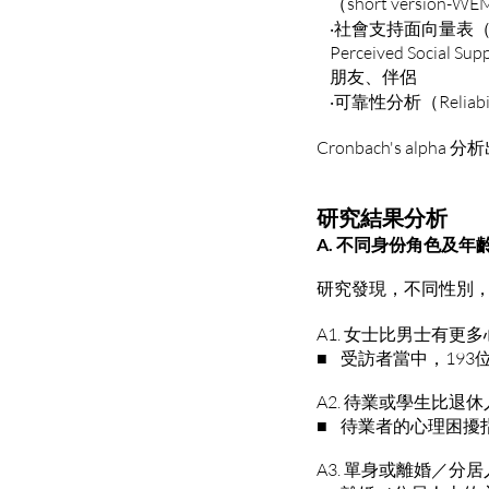
（short version-W
‧社會支持面向量表（Multid
Perceived Social 
朋友、伴侶
‧可靠性分析（Reliabilit
Cronbach's al
研究結果分析
A. 不同身份角色及
研究發現，不同性別
A1. 女士比男士有更
■ 受訪者當中，193位
A2. 待業或學生比退
■ 待業者的心理困擾指
A3. 單身或離婚／