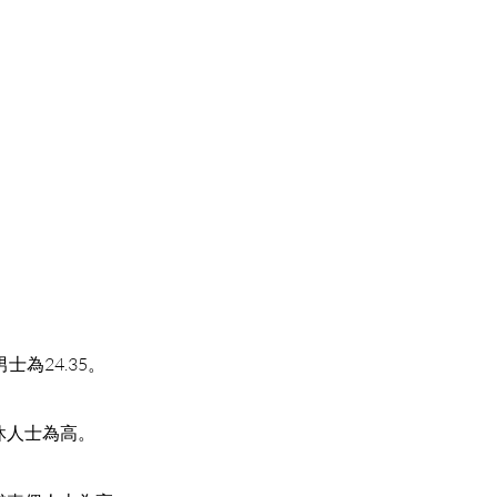
：
士為24.35。
退休人士為高。