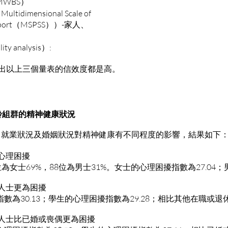
EMWBS）
imensional Scale of
Support（MSPSS））-家人、
y analysis）:
pha 分析出以上三個量表的信效度都是高。
年齡組群的精神健康狀況
，就業狀況及婚姻狀況對精神健康有不同程度的影響，結果如下
多心理困擾
為女士69%，88位為男士31%。女士的心理困擾指數為27.04；男
休人士更為困擾
數為30.13；學生的心理困擾指數為29.28；相比其他在職或
分居人士比已婚或喪偶更為困擾