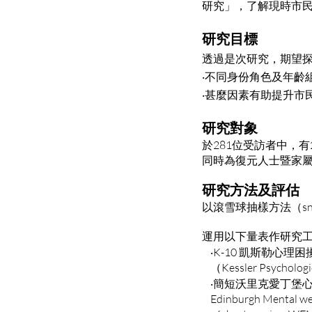
研究」，了解現時市
研究目標
透過是次研究，期望
‧不同身份角色及年齡
‧甚麼因素有助提升市
研究對象
於281位受訪者中，
同時為復元人士暨家
研究方法及評估
以滾雪球抽樣方法（sno
運用以下量表作研究工
‧K-10 凱斯勒心理困
（Kessler Psychologic
‧簡短沃里克愛丁堡心理
Edinburgh Mental wel