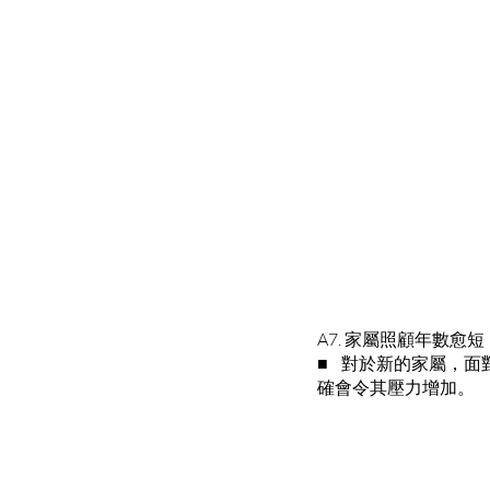
A7. 家屬照顧年數愈
■ 對於新的家屬，面
確會令其壓力增加。