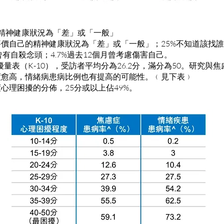
自己精神健康狀況為「差」或「一般」
主觀評價自己的精神健康狀況為「差」或「一般」；25%不知道該找
月曾有自殺念頭；4.7%過去12個月曾考慮傷害自己。
擾量表（K-10），受訪者平均分為26.2分，滿分為50。研究與
度愈高，情緒病患病比例也有提高的可能性。﹙見下表﹚
心理困擾的分佈，25分或以上佔49%。