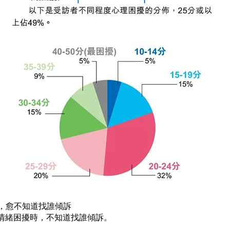
高，愈不知道找誰傾訴
對情緒困擾時，不知道找誰傾訴。