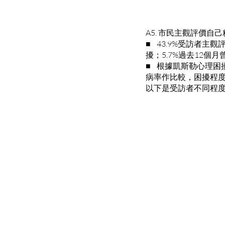
A5. 市民主觀評價
■ 43.9%受訪者
擾；5.7%過去12個
■ 根據凱斯勒心理困
病率作比較，困擾程
以下是受訪者不同程度