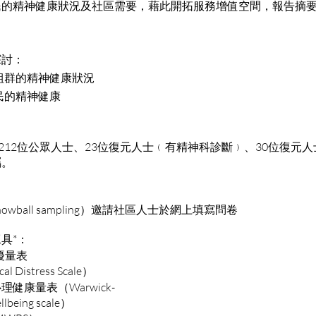
民的精神健康狀況及社區需要，藉此開拓服務增值空間，報告摘
探討：
組群的精神健康狀況
民的精神健康
有212位公眾人士、23位復元人士﹙有精神科診斷﹚、30位復元人
屬。
wball sampling）邀請社區人士於網上填寫問卷
具*：
擾量表
al Distress Scale）
健康量表（Warwick-
lbeing scale）