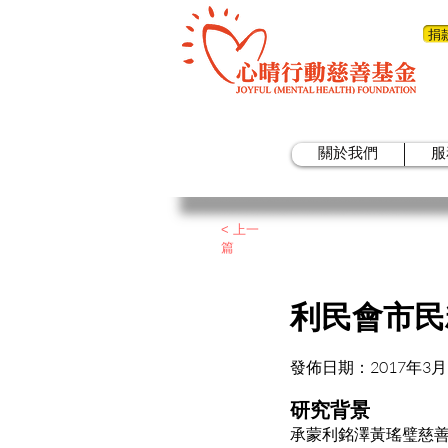
捐
關於我們
服
< 上一
篇
利民會市民
發佈日期：2017年3月
研究背景
承蒙利銘澤黃瑤璧慈善