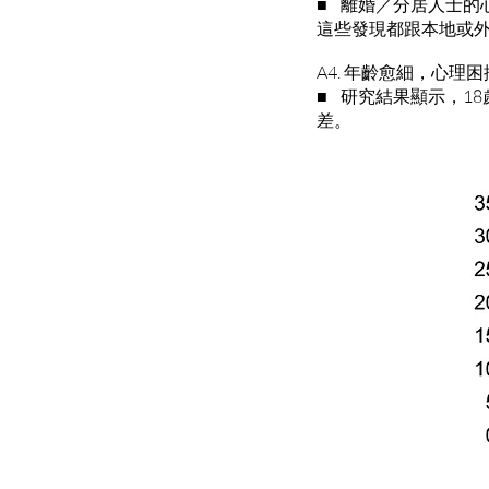
■ 離婚／分居人士的心
這些發現都跟本地或外
A4. 年齡愈細，心理
■ 研究結果顯示，1
差。