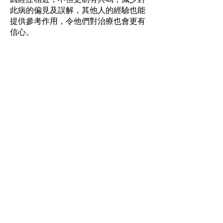
此病的偏見及誤解，其他人的經驗也能
提供參考作用，令他們對治療也會更有
信心。
從蜘絲馬跡察覺危機
生活模式突變，例如平日外向好動，社
交生活多，但突然不與朋友聯繫，整天
躲在家中，又或突然對所有事物失去興
趣，身體也變得消瘦等，都可能是情緒
病徵狀，甚至可能暗藏自殺傾向。患者
不一定會把問題宣之於口，這需要靠家
人平日多關心多留意，去察覺其中變
化。反過來說，其實大部分患者出現情
緒問題甚至最後自殺，都有跡可尋，關
鍵是家人平日跟他是否有足夠的相處時
間，有沒有真正去觀察及了解他，是否
「郁下條尾都知佢發生咩事」。