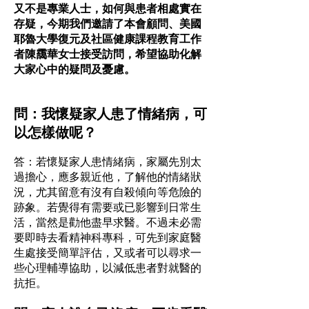
又不是專業人士，如何與患者相處實在
存疑，今期我們邀請了本會顧問、美國
耶魯大學復元及社區健康課程教育工作
者陳靄華女士接受訪問，希望協助化解
大家心中的疑問及憂慮。
問：我懷疑家人患了情緒病，可
以怎樣做呢？
答：
若懷疑家人患情緒病，家屬先別太
過擔心，應多親近他，了解他的情緒狀
況，尤其留意有沒有自殺傾向等危險的
跡象。若覺得有需要或已影響到日常生
活，當然是勸他盡早求醫。不過未必需
要即時去看精神科專科，可先到家庭醫
生處接受簡單評估，又或者可以尋求一
些心理輔導協助，以減低患者對就醫的
抗拒。