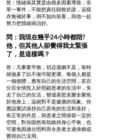
答：情緒病其實是由很多因素導致，非
單一事件，不能把責任歸咎於誰，這樣
亦無補於事，倒不如向前看，與他一起
努力把情緒病治好。
問：我現在幾乎24小時都陪?
他，但其他人卻覺得我太緊張
了，是這樣嗎？
答：凡事要平衡，切忌過猶不及，有時
候做多了比不做可能更壞。每個人都是
一個個體，應有自己的生活空間，若百
分百全情投入於照顧患者的生活中，失
去了自己的生活，變成喜怒哀樂全聚焦
於他身上，這絕對不是健康的現象。你
應該嘗試保持自己原有的生活和喜好，
有正常的作息，與患者之間保留一定的
空間，對你固然有助維持身心平衡，也
可避免因過分照料而令患者太過倚賴或
覺得自己沒用。