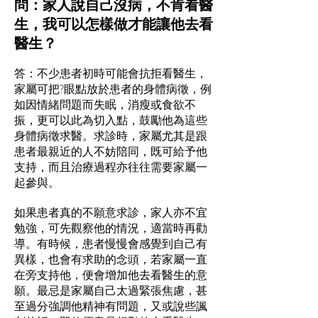
問：家人說自己沒病，不肯看醫
生，我可以怎樣做才能讓他去看
醫生？
答：
不少患者初時可能會抗拒看醫生，
家屬可把?眼點放於患者的身體病徵，例
如因情緒問題而失眠，消瘦或食欲不
振，更可以此為切入點，鼓勵他為這些
身體病徵求醫。求診時，家屬尤其是跟
患者最親近的人不妨陪同，既可給予他
支持，而且治療過程亦往往需要家屬一
起參與。
如果患者真的不願意求診，家人亦不宜
勉強，可先觀察他的情況，適當時再勸
導。有時候，患者慢慢會感覺到自己有
異樣，也會有求助的念頭，若家屬一直
在旁支持他，便會增加他去看醫生的意
願。最忌是家屬自己太過緊張焦慮，甚
至過分強調他精神有問題，又或說些諷