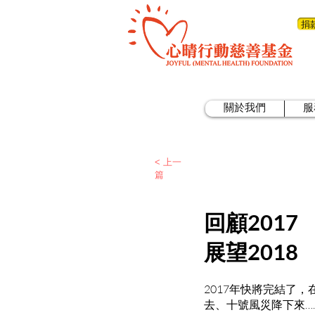
捐
關於我們
服
< 上一
篇
回顧2017
展望2018
2017年快將完結了
去、十號風災降下來…