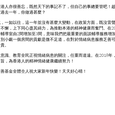
香港人亦很善忘，既然天下的事記不了，但自己的事總要管吧！
在過去一年，你做過甚麼？
域，一如以往，這一年並沒有甚麼大變動，在政策方面，既沒雷
不懈，上下同心盡其綿力，為推動本港的精神健康而奮鬥。在20
輔導室由2間增加至3間，意味我們把最重要的面談輔導服務增
。別小覷一個房間的貢獻是微不足道，在對於情緒病患服務乏善
珍貴。
意識、教育全民正視情緒病患的關注，任重而道遠。在2018年
宗旨，為香港人的精神情緒健康繼續努力！
慈善基金全體仝人祝大家新年快樂！天天好心晴！