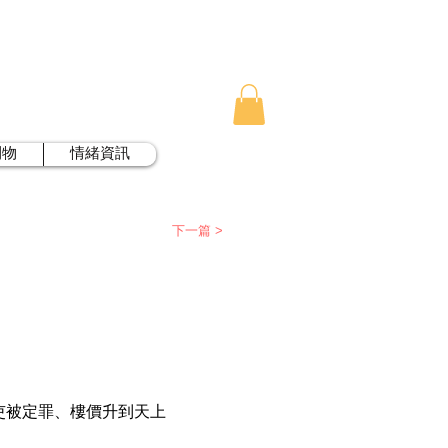
刊物
情緒資訊
下一篇 >
吏被定罪、樓價升到天上