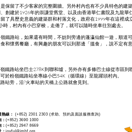
，是保留了不少客家的完整圍牆。另外村內也有不少具特色的建
、創建於1926年的崇謙堂舊堂、以及由香港華仁書院及九龍華
留了具歷史意義的建築群和村落文化，政府在1999年在這裡成
個小時，村內有小巴穿梭，走倦了，就可以隨時坐車往別處去。
粉嶺鐵路站，如果還有時間，不妨到旁邊的蓬瀛仙館一遊，順道
美食和懷舊餐廳，有興趣的朋友可以到那邊「搵食」，說不定有
於粉嶺鐵路站坐巴士278K到聯和墟，另外亦有多條巴士線從市區到
徑，可於粉嶺鐵路站坐專線小巴54K（循環線）至龍躍頭村內。
嶺鐵路站旁，沿?火車站的天橋上公路就會見到。
熱線：​​
(+852) 2301 2303
(求助、預約及面談服務查詢)
詢：
(+852) 3690 1000
詢：
(+852) 2947 8669
址：
joyful@jmhf.org