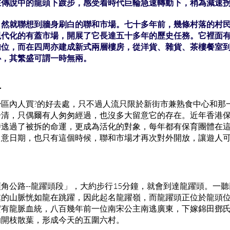
在傳說中的龍頭下踱步，感受着時代巨輪急速轉動下，稍為減速
自然就聯想到牆身刷白的聯和市場。七十多年前，幾條村落的村
代化的有蓋市場，開展了它長達五十多年的歷史任務。它裡面有
攤位，而在四周亦建成新式兩層樓房，從洋貨、雜貨、茶樓餐室
心，其繁盛可謂一時無兩。
市
區內人買?的好去處，只不過人流只限於新街市兼熟食中心和那
清，只偶爾有人匆匆經過，也沒多大留意它的存在。近年香港保育
時逃過了被拆的命運，更成為活化的對象，每年都有保育團體在
留意日期，也只有這個時候，聯和市場才再次對外開放，讓遊人
角公路--龍躍頭段」，大約步行15分鐘，就會到達龍躍頭。一
處的山脈恍如龍在跳躍，因此起名龍躍嶺，而龍躍頭正位於龍頭
實有龍脈血統，八百幾年前一位南宋公主南逃廣東，下嫁錦田鄧
的開枝散葉，形成今天的五圍六村。