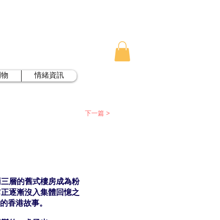
刊物
情緒資訊
下一篇 >
兩三層的舊式樓房成為粉
它正逐漸沒入集體回憶之
年的香港故事。