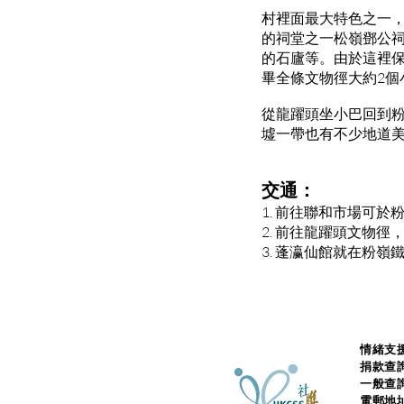
村裡面最大特色之一
的祠堂之一松嶺鄧公祠
的石廬等。由於這裡保
畢全條文物徑大約2
從龍躍頭坐小巴回到
墟一帶也有不少地道
交通：
1. 前往聯和市場可
2. 前往龍躍頭文物
3. 蓬瀛仙館就在粉
情緒支援
捐款查
一般查
電郵地