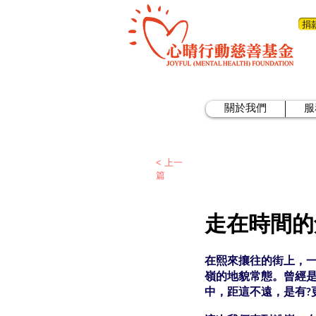
捐
關於我們
服
< 上一
篇
走在時間的
在熙來攘往的街上，
嶺的地貌常態。曾經
中，距這不遠，是有?