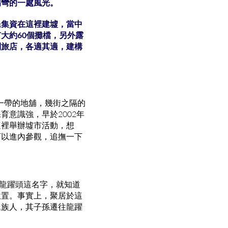
拐彎的一處風光。
民集資在這裡建墟，當中
大約60個攤檔，另外露
到旅店，各適其適，建構
一帶的地舖，幾街之隔的
意識強，早於2002年
這裡舉辦墟市活動，想
可以進內參觀，追撫一下
聽龍躍頭這名字，就知道
位置。事實上，聚居於這
氏族人，其子孫遷往龍躍