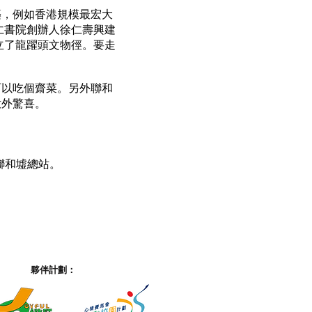
築，例如香港規模最宏大
仁書院創辦人徐仁壽興建
立了龍躍頭文物徑。要走
可以吃個齋菜。另外聯和
意外驚喜。
聯和墟總站。
夥伴計劃：