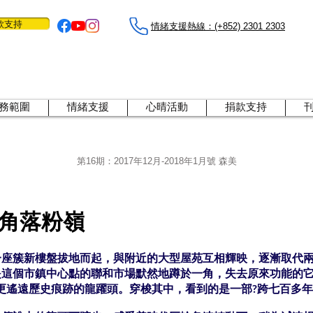
款支持
情緒支援熱線：​​(+852) 2301 2303
務範圍
情緒支援
心晴活動
捐款支持
第16期：2017年12月-2018年1月號 森美
角落粉嶺
一座簇新樓盤拔地而起，與附近的大型屋苑互相輝映，逐漸取代
是這個市鎮中心點的聯和市場默然地蹲於一角，失去原來功能的
更遙遠歷史痕跡的龍躍頭。穿梭其中，看到的是一部?跨七百多