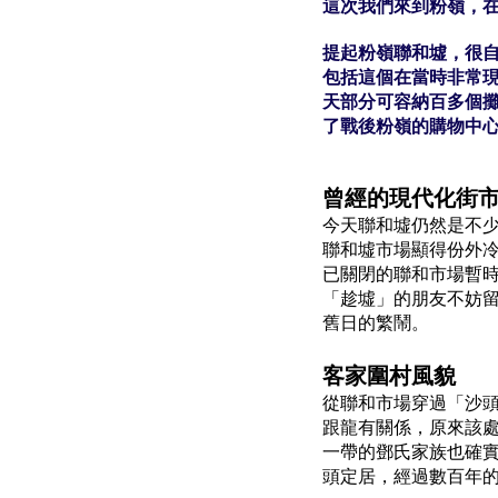
這次我們來到粉嶺，
提起粉嶺聯和墟，很
包括這個在當時非常現
天部分可容納百多個
了戰後粉嶺的購物中
曾經的現代化街
今天聯和墟仍然是不少
聯和墟市場顯得份外冷
已關閉的聯和市場暫
「趁墟」的朋友不妨
舊日的繁鬧。
客家圍村風貌
從聯和市場穿過「沙頭
跟龍有關係，原來該
一帶的鄧氏家族也確
頭定居，經過數百年