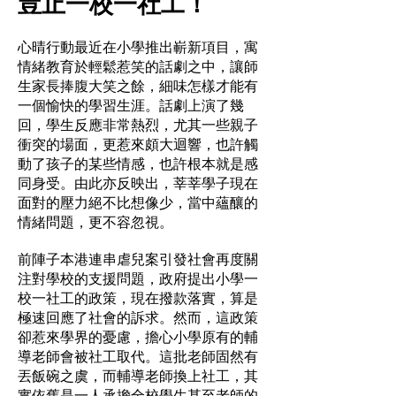
豈止一校一社工！
心晴行動最近在小學推出嶄新項目，寓
情緒教育於輕鬆惹笑的話劇之中，讓師
生家長捧腹大笑之餘，細味怎樣才能有
一個愉快的學習生涯。話劇上演了幾
回，學生反應非常熱烈，尤其一些親子
衝突的場面，更惹來頗大迴響，也許觸
動了孩子的某些情感，也許根本就是感
同身受。由此亦反映出，莘莘學子現在
面對的壓力絕不比想像少，當中蘊釀的
情緒問題，更不容忽視。
前陣子本港連串虐兒案引發社會再度關
注對學校的支援問題，政府提出小學一
校一社工的政策，現在撥款落實，算是
極速回應了社會的訴求。然而，這政策
卻惹來學界的憂慮，擔心小學原有的輔
導老師會被社工取代。這批老師固然有
丟飯碗之虞，而輔導老師換上社工，其
實依舊是一人承擔全校學生甚至老師的