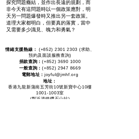
探究問題癥結，並作出長遠的規劃，而
非今天有這問題時以一個政策應對，明
天另一問題爆發時又推出另一套政策。
道理大家都明白，但要真的落實，當中
又需要多少識見、魄力和勇氣？
情緒支援熱線：​​
(+852)
2301 2303
(求助、
預約及面談服務查詢)
捐款查詢：
(+852)
3690 1000
一般查詢：
(+852)
2947 8669
電郵地址：
joyful@jmhf.org
地址：
香港九龍新蒲崗五芳街10號新寶中心10樓
1001-1003室
(鄰近港鐵鑽石山站)
慈善團體編號：
91/7268
夥伴計劃：