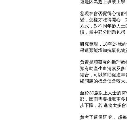
還是因為趕上班或上學
您現在會否覺得心情舒
變，怎樣才吃得開心，
方式，對不同年齡人士
慣，當中部分問題包括
研究發現，18至29
果這類能增加抗氧化物
負責是項研究的助理教
類有助產生血清素及多
結合，可以幫助促進年
緒問題的機會便會較大
至於30歲以上人士的
部，因而需要攝取更多
步下降，若 進食太多
參考了這個研 究， 想