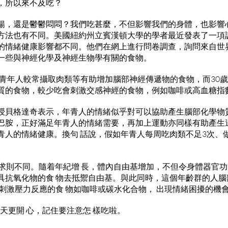
，所以來不及吃？
暢，還是鬱鬱悶悶？我們吃甚麼，不但影響我們的身體，也影響
方法也有不同。美國紐約州立賓漢頓大學的學者最近發表了一項
的情緒健康影響都不同。他們在網上進行問卷調查，詢問來自世
一些與神經化學及神經生物學有關的食物。
歲的青年人較常攝取肉類等有助增加腦部神經傳遞物的食物，而30
質的食物，較少吃會刺激交感神經的食物，例如咖啡或高血糖指
授貝格達奇表示，年青人的情緒似乎對可以協助產生腦部化學物
巴胺，正好滿足年青人的情緒需要，再加上運動亦同樣有助產生這
青人的情緒健康。換句 話說，假如年青人每周吃肉類不足3次、做
。
需求則不同。隨着年紀增 長，體內自由基增加，不但令身體器官功
具抗氧化物的食 物去抵禦自由基。與此同時，這個年齡群的人腦
會刺激壓力反應的食 物如咖啡或碳水化合物， 出現情緒困擾的機
每天更開 心，記住要注意怎 樣吃啦。