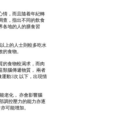
心情，而且隨着年紀轉
調查，指出不同的飲食
界各地的人的膳食習
歲以上的人士則較多吃水
數的食物。
質的食物較渴求，而肉
類腦傳遞物質， 兩者
運動3次 以下，出現情
能老化， 亦會影響腦
部調控壓力的能力亦逐
會亦可能增加。