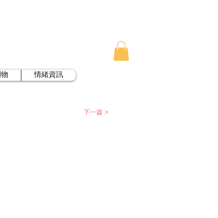
刊物
情緒資訊
下一篇 >