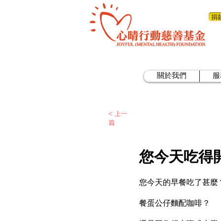
捐
關於我們
服
< 上一
篇
您今天吃得
您今天的早餐吃了甚麼
餐蛋公仔麵配咖啡？