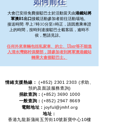
​如何前往
大會已安排免費接駁巴士於活動當天由
港鐵站將
軍澳B1出口
接載活動參加者前往活動場地。
接送時間: 早上7時30分至8時正，請因應乘車證
上的時間，按時到達接駁巴士載客區，逾時不
侯，懇請見諒。
任何外來車輛包括私家車、的士、Uber等不能進
入清水灣鄉村俱樂部，請參加者到將軍澳港鐵站
轉乘大會接駁巴士。
情緒支援熱線：​​
(+852)
2301 2303
(求助、
預約及面談服務查詢)
捐款查詢：
(+852)
3690 1000
一般查詢：
(+852)
2947 8669
電郵地址：
joyful@jmhf.org
地址：
香港九龍新蒲崗五芳街10號新寶中心10樓
1001-1003室
(鄰近港鐵鑽石山站)
慈善團體編號：
91/7268