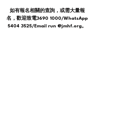
​如有報名相關的查詢，或需大量報
名，歡迎致電3690 1000/WhatsApp
5404 3525
/Email run @jmhf.org。
情緒支援熱線：​​
(+852)
2301 2303
(求助、
預約及面談服務查詢)
捐款查詢：
(+852)
3690 1000
一般查詢：
(+852)
2947 8669
電郵地址：
joyful@jmhf.org
地址：
香港九龍新蒲崗五芳街10號新寶中心10樓
1001-1003室