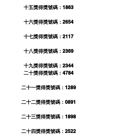
十五獎得獎號碼：1863
十六獎得獎號碼：2654
十七獎得獎號碼：2117
十八獎得獎號碼：2369
十九獎得獎號碼：2344
二十獎得獎號碼：4784
二十一獎得獎號碼：1289
二十二獎得獎號碼：0891
二十三獎得獎號碼：1898
二十四獎得獎號碼：2522