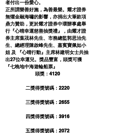
者付出一份愛心。
正所謂樂善好施，為善最樂。耀才證券
無懼金融海嘯的影響，亦捐出大筆款項
鼎力贊助，更於耀才證券中環辦事處舉
行『心晴幸運慈善抽獎禮』，由耀才證
券主席葉荗林先生、市務總監郭思治先
生、總經理陳啟峰先生、嘉賓寶佩如小
姐 及 『心晴行動』主席林建明女士共抽
出27位幸運兒。獎品豐富，頭獎可獲
『七晚地中海遊輪船票』
頭獎：4120
二獎得獎號碼：2220
三獎得獎號碼：2655
四獎得獎號碼：3916
五獎得獎號碼：2072