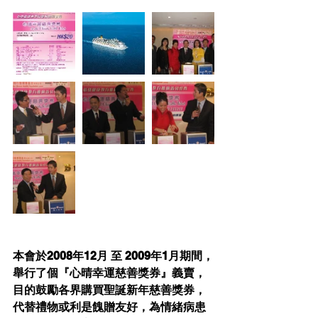
本會於2008年12月 至 2009年1月期間，
舉行了個『心晴幸運慈善獎券』義賣，
目的鼓勵各界購買聖誕新年慈善獎券，
代替禮物或利是餽贈友好，為情緒病患