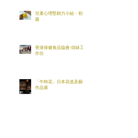
兒童心理堅韌力小組・初小
篇
香港保健食品協會-頌缽工
作坊
「午時花」日本花道及藝術
作品展
「穩情緒、懂管教、畫安
心」親職工作坊