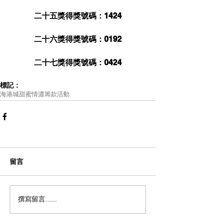
二十五獎得獎號碼：1424
二十六獎得獎號碼：0192
二十七獎得獎號碼：0424
標記：
海港城
甜蜜情濃
籌款活動
留言
撰寫留言......