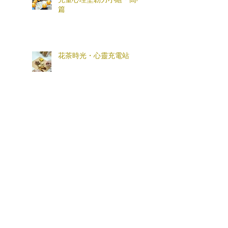
篇
花茶時光・心靈充電站
「全盒您心意」母親節親子
工作坊
情緒支援熱線：​​
(+852)
2301 2303
(求助、