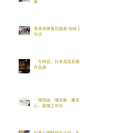
篇
香港保健食品協會-頌缽工
作坊
「午時花」日本花道及藝術
作品展
「穩情緒、懂管教、畫安
心」親職工作坊
兒童心理堅韌力小組・高小