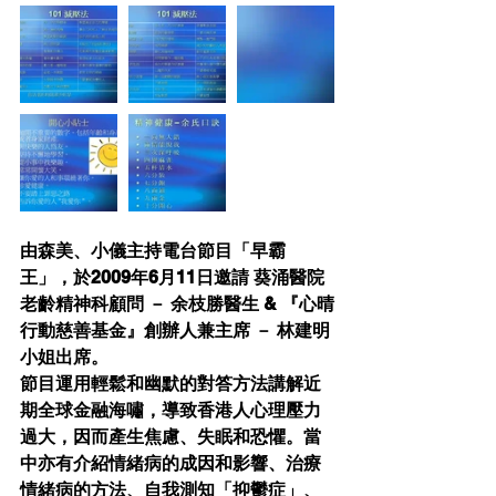
由森美、小儀主持電台節目「早霸
王」，於2009年6月11日邀請 葵涌醫院
老齡精神科顧問 － 余枝勝醫生 & 『心晴
行動慈善基金』創辦人兼主席 － 林建明
小姐出席。
節目運用輕鬆和幽默的對答方法講解近
期全球金融海嘯，導致香港人心理壓力
過大，因而產生焦慮、失眠和恐懼。當
中亦有介紹情緒病的成因和影響、治療
情緒病的方法、自我測知「抑鬱症」、