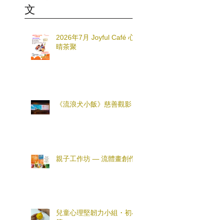
文
2026年7月 Joyful Café 心
晴茶聚
《流浪犬小飯》慈善觀影
親子工作坊 — 流體畫創作
兒童心理堅韌力小組・初小