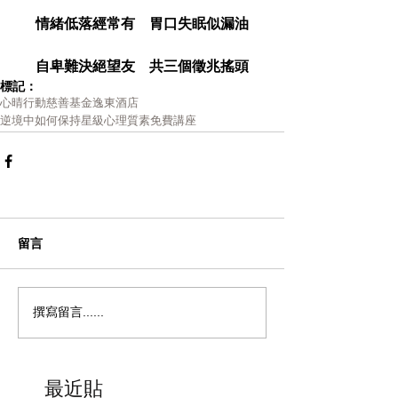
情緒低落經常有　胃口失眠似漏油
自卑難決絕望友　共三個徵兆搖頭
標記：
心晴行動慈善基金
逸東酒店
逆境中如何保持星級心理質素
免費講座
留言
撰寫留言......
最近貼