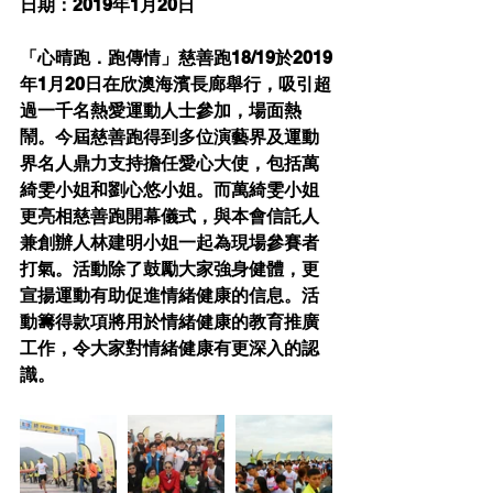
日期：2019年1月20日
「心晴跑．跑傳情」慈善跑18/19於2019
年1月20日在欣澳海濱長廊舉行，吸引超
過一千名熱愛運動人士參加，場面熱
鬧。今屆慈善跑得到多位演藝界及運動
界名人鼎力支持擔任愛心大使，包括萬
綺雯小姐和劉心悠小姐。而萬綺雯小姐
更亮相慈善跑開幕儀式，與本會信託人
兼創辦人林建明小姐一起為現場參賽者
打氣。活動除了鼓勵大家強身健體，更
宣揚運動有助促進情緒健康的信息。活
動籌得款項將用於情緒健康的教育推廣
工作，令大家對情緒健康有更深入的認
識。