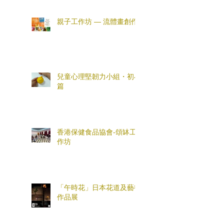
親子工作坊 — 流體畫創作
兒童心理堅韌力小組・初小
篇
香港保健食品協會-頌缽工
作坊
「午時花」日本花道及藝術
作品展