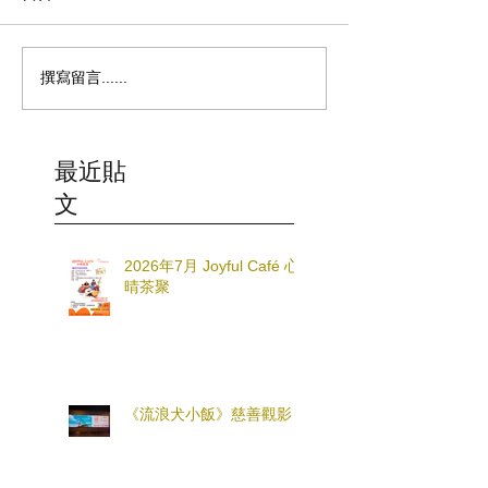
撰寫留言......
最近貼
文
2026年7月 Joyful Café 心
晴茶聚
《流浪犬小飯》慈善觀影