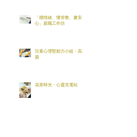
「穩情緒、懂管教、畫安
心」親職工作坊
兒童心理堅韌力小組・高小
篇
花茶時光・心靈充電站
「全盒您心意」母親節親子
工作坊