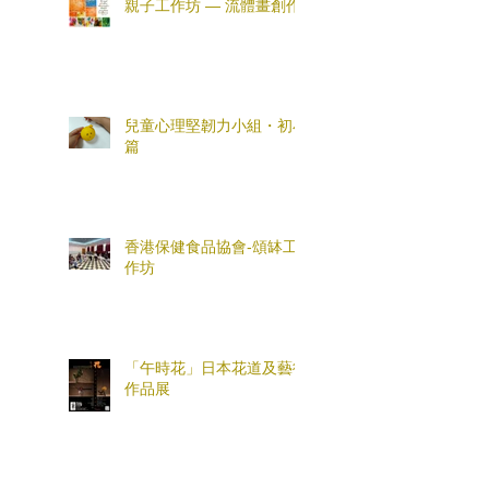
親子工作坊 — 流體畫創作
兒童心理堅韌力小組・初小
篇
香港保健食品協會-頌缽工
作坊
「午時花」日本花道及藝術
作品展