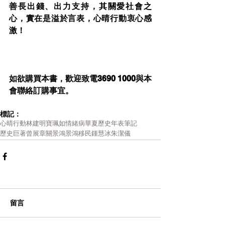
善長出錢、出力支持，其關愛社會之
心，實在是溢於言表，心晴行動衷心感
激！
如欲購買本書，歡迎致電3690 1000與本
會聯絡訂購事宜。
標記：
心晴行動
林建明
寶珮如
情緒病
華夏歷史年表筆記
歷史巨著
曾展章
關景鴻
景鴻移民
鍾慧冰
朱潔儀
留言