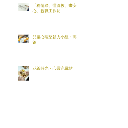
「穩情緒、懂管教、畫安
心」親職工作坊
兒童心理堅韌力小組・高小
篇
花茶時光・心靈充電站
「全盒您心意」母親節親子
工作坊