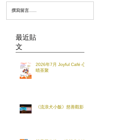
撰寫留言......
最近貼
文
2026年7月 Joyful Café 心
晴茶聚
《流浪犬小飯》慈善觀影