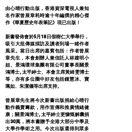
由心晴行動出版，香港資深電視人兼知
名作家曾展章耗時逾十年編撰的精心傑
作《華夏歷史年表筆記》現已出版！
新書發佈會於5月18日假樹仁大學舉行，
吸引大批傳媒採訪及讀者到場一睹作者
風采。當日出席的嘉賓包括：作者曾展
章先生，本會創辦人兼信託人林建明小
姐、景鴻環球集團有限公司董事長關景
鴻博士, 太平紳士、本會主席黃綺雯博士
等，亦有多位圈中好友包括鍾慧冰、寶
珮如、朱潔儀等出席支持。
曾展章先生將今次新書出版捐給心晴行
動作義賣籌款，用作宣傳和推廣情緒健
康；關景鴻博士, 太平紳士更慷慨解囊捐
出30萬，將本書贈予全港大部分中學及
大學作學術之用。今次出版還得到眾多