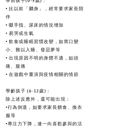
學前孩子(0-5歲)：
• 比以前「黐身」，經常要求家長陪
伴
• 啜手指、尿床的情況增加
• 易哭或生氣
• 飲食或睡眠習慣改變，如胃口變
小、難以入睡、發惡夢等
• 出現原因不明的身體不適，如頭
痛、腹痛
• 在遊戲中重演與疫情相關的情節
學齡孩子 (6-12歲)：
除上述反應外，還可能出現：
•行為倒退，如要求家長餵食、換衣
服等
•專注力下降，連一向喜歡參與的活