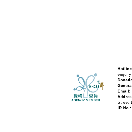
Hotline
enquiry
Donati
Genera
Email:
Addres
Street
IR No.: