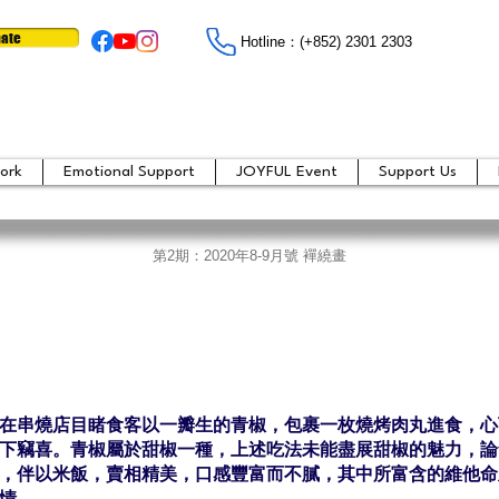
ate
Hotline：​​(+852) 2301 2303
ork
Emotional Support
JOYFUL Event
Support Us
第2期：2020年8-9月號 襌繞畫
在串燒店目睹食客以一瓣生的青椒，包裹一枚燒烤肉丸進食，心
下竊喜。青椒屬於甜椒一種，上述吃法未能盡展甜椒的魅力，論
，伴以米飯，賣相精美，口感豐富而不膩，其中所富含的維他命
情。