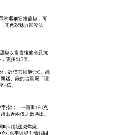
，大眾常暱稱它燈籠椒，可
，其色彩魅力卻沒法
甜椒以富含維他命及抗
，更多出8倍。
營養成份，評價其維他命C、維
，而錳、鎂的含量屬「理
至4倍。
字指出，一個重180克
以超出近兩倍之數勝出。
同時可以緩減焦慮。
維他命C水平與提升情緒關