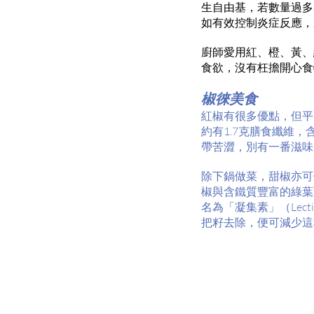
生自由基，若數量過多
如有效控制炎症反應，
廚師愛用紅、橙、黃、
食欲，沒有枉擔開心食
椒徠美食
紅椒有很多優點，但平
約有1.7克膳食纖維
帶苦澀，別有一番滋味
除下鍋做菜，甜椒亦可
椒與含鐵質豐富的綠葉
名為「凝集素」（Le
把籽去除，便可減少這