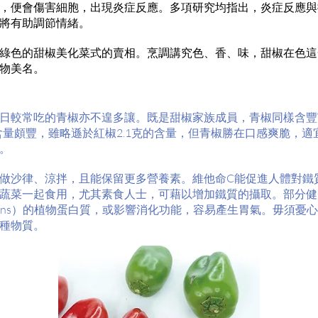
，便會傷害細胞，出現炎症反應。多項研究均指出，炎症反應與
將有助調節情緒。
綠色的甜椒美化菜式的賣相。烹調講究色、香、味，甜椒在色這
物美名。
日較常吃的青椒亦不遑多讓。既是甜椒家族成員，青椒同樣含豐富
，含量頗豐，雖略遜於紅椒2.1克的含量，但青椒勝在口感爽脆，
。
做沙律、涼拌，且能保留更多營養素。維他命C能促進人體對鐵
蔬菜一起食用，尤其素食人士，可藉以增加鐵質的攝取。部分健
ctins）的植物蛋白質，或影響消化功能，容易產生胃氣。毋須憂
種物質。