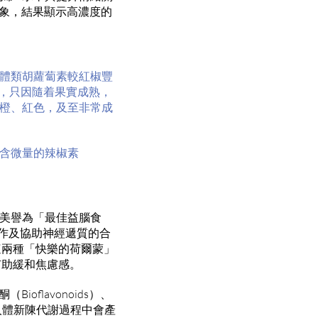
對象，結果顯示高濃度的
體類胡蘿蔔素較紅椒豐
別，只因隨着果實成熟，
橙、紅色，及至非常成
含微量的辣椒素
美譽為「最佳益腦食
作及協助神經遞質的合
這兩種「快樂的荷爾蒙」
有助緩和焦慮感。
oflavonoids）、
。人體新陳代謝過程中會產