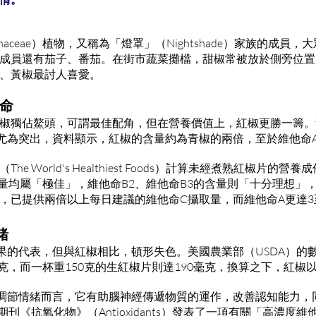
naceae）植物，又稱為「燈罩」（Nightshade）家族的成員
成員還有茄子、番茄。在街市蔬菜攤檔，甜椒常被放於側旁位置
、黃椒最討人喜愛。
命
椒獨佔鰲頭，可謂最佳配角，但在營養價值上，紅椒更勝一籌。
尤為突出，資料顯示，紅椒的含量約為青椒的兩倍，至於維他命A
e World's Healthiest Foods）計算未經煮熟紅椒片的
含量均屬「極佳」，維他命B2、維他命B3的含量則「十分理想」
，已提供兩倍以上每日建議的維他命C攝取量，而維他命A更達3
緒
果的代表，但與紅椒相比，頓形失色。美國農業部（USDA）的數
毫克，而一杯重150克的生紅椒片則達190毫克，換算之下，紅椒
調節情緒而言，它有助腦神經傳遞物質的運作，改善認知能力，
學期刊《抗氧化物》（Antioxidants）發表了一項有關「高濃度