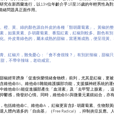
研究在新西蘭進行，以139位年齡介乎18至35歲的年輕男性為
情緒問題具正面作用。
、橙、黃、綠的顏色源自外皮的各種「類胡蘿蔔素」。黃椒的整
素，如葉黃素、β-胡蘿蔔素、番茄紅素，紅椒則較多。顏色有
化。外皮青綠色的，屬未成熟的甜椒，當逐漸成熟，便呈現黃、
青、紅椒片，難免憂心：「會不會很辣？」有別於辣椒，甜椒只
吃來清甜，不帶辛辣味，老幼咸宜。
甜椒經常躋身「促進快樂情緒食物榜」前列，尤其是紅椒，更被
含維他命B6。維他命B雜能維護腦部功能，支援腦神經系統的運
中維他命B6能促進腦部產生「血清素」及「去甲腎上腺素」，
抑鬱感，煥發好心情。同時，維他命B6與微量元素鎂結合，亦
括維他命C、維他命A ， 紅椒更富含β - 胡蘿蔔素、生物類黃酮（Bi
人體內過多的「自由基」（Free Radical），抑制炎症反應