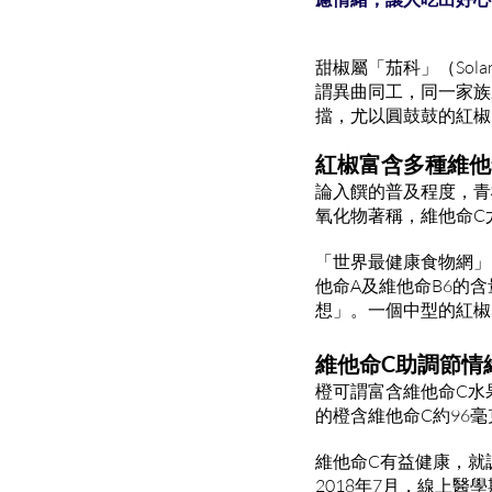
甜椒屬「茄科」（Sola
謂異曲同工，同一家族
擋，尤以圓鼓鼓的紅椒
紅椒富含多種維他
論入饌的普及程度，青
氧化物著稱，維他命C
「世界最健康食物網」（Th
他命A及維他命B6的
想」。一個中型的紅椒
維他命C助調節情
橙可謂富含維他命C水
的橙含維他命C約96
維他命C有益健康，就
2018年7月，線上醫