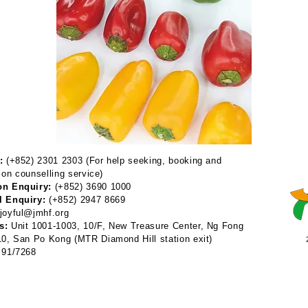
:
(+852) 2301 2303 (For help seeking, booking and
 on counselling service)
on Enquiry:
(+852) 3690 1000
l Enquiry:
(+852) 2947 8669
joyful@jmhf.org
s:
Unit 1001-1003, 10/F, New Treasure Center, Ng Fong
 10, San Po Kong
(MTR Diamond Hill station exit)
91/7268