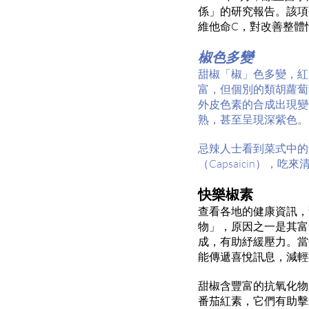
係」的研究報告。該項
維他命C，對改善整體
椒色多變
甜椒「椒」色多變，紅
富，但個別的類胡蘿蔔
外皮色素的合成出現變
熟，甚至呈現深紫色。
忌辣人士看到菜式中的
（Capsaicin），
快樂椒素
查看各地的健康資訊，
物」，原因之一是其富
成，有助紓緩壓力。當
能傳遞喜悅訊息，減輕
甜椒含豐富的抗氧化物，包
番茄紅素，它們有助擊退