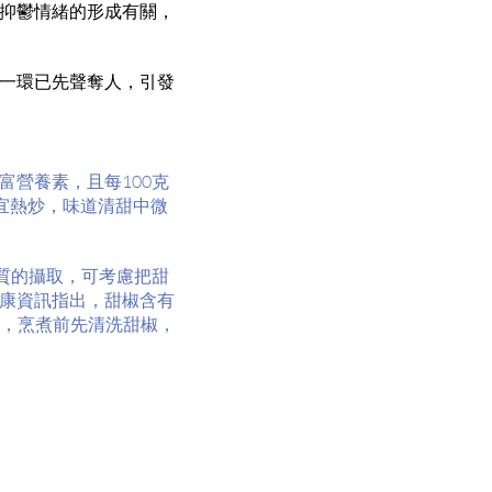
抑鬱情緒的形成有關，
一環已先聲奪人，引發
營養素，且每100克
適宜熱炒，味道清甜中微
質的攝取，可考慮把甜
康資訊指出，甜椒含有
心，烹煮前先清洗甜椒，