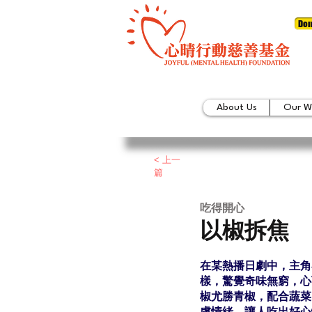
Don
About Us
Our W
< 上一
篇
吃得開心
以椒拆焦
在某熱播日劇中，主角
樣，驚覺奇味無窮，心
椒尤勝青椒，配合蔬菜
慮情緒，讓人吃出好心