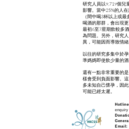
研究人員以9,719
影響。當中25%的人
（間中喝3杯以上或最
喝酒的那群，會出現更
最初6至7星期飲較多
為問題。另外，研究人
異，可能因而導致情緒
以往的研究多集中於孕
準媽媽即使飲少量的酒
還有一點非常重要的是
樣會受到負面影響。這
多未知自己懷孕，因此
可能已經太遲。
Hotline
enquiry
Donati
Genera
Email: