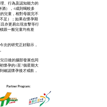
心理、行為及認知能力的
杯酒），4成則喝較多
精的兒童，相對母親完不
不足）；如果在懷孕期
而且亦更易出現攻擊等行
積跟一般兒童均有差
今次的研究正好顯示，
。
胎兒日後的腦部發展也同
初懷孕的6至7個星期大
到確認懷孕後才戒飲，
Partner Program: