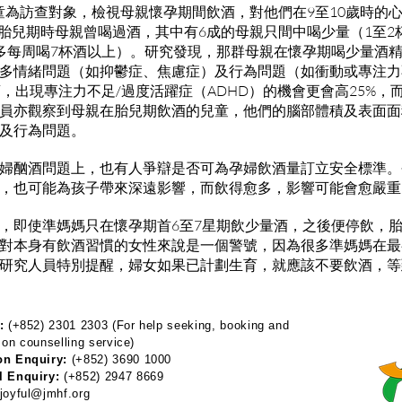
個兒童為訪查對象，檢視母親懷孕期間飲酒，對他們在9至10歲時的
在胎兒期時母親曾喝過酒，其中有6成的母親只間中喝少量（1至2
多每周喝7杯酒以上）。研究發現，那群母親在懷孕期喝少量酒
多情緒問題（如抑鬱症、焦慮症）及行為問題（如衝動或專注力
酒，出現專注力不足/過度活躍症（ADHD）的機會更會高25%，
員亦觀察到母親在胎兒期飲酒的兒童，他們的腦部體積及表面面
及行為問題。
婦酗酒問題上，也有人爭辯是否可為孕婦飲酒量訂立安全標準。
，也可能為孩子帶來深遠影響，而飲得愈多，影響可能會愈嚴重
，即使準媽媽只在懷孕期首6至7星期飲少量酒，之後便停飲，
對本身有飲酒習慣的女性來說是一個警號，因為很多準媽媽在最
研究人員特別提醒，婦女如果已計劃生育，就應該不要飲酒，等
:
(+852) 2301 2303 (For help seeking, booking and
 on counselling service)
on Enquiry:
(+852) 3690 1000
l Enquiry:
(+852) 2947 8669
joyful@jmhf.org