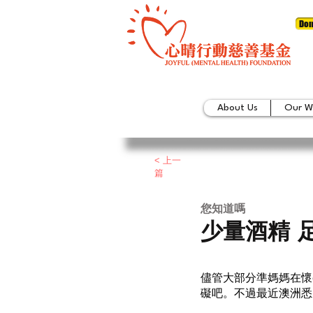
Don
About Us
Our W
< 上一
篇
​您知道嗎
少量酒精 
儘管大部分準媽媽在懷
礙吧。不過最近澳洲悉