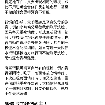
穩定地存在，只要出現相應的環境，即
使不用思考也會條件反射地進行，甚至
不做的話會覺得渾身不舒服。
習慣的形成，最初應該是來自父母的教
育，例如小時候父母教我們刷牙洗臉，
因為每天重複地做，形成生活習慣一部
分，往後我們起床後即使睡眼惺忪，也
會自動自覺地走去刷牙洗臉，甚至刷完
後也不會記得細節。如果有哪一天因停
水或到落後地方旅行而不能刷牙洗臉，
恐怕還會覺得難受。
有些習慣可能來自外在的經驗，例如覺
得鬱悶時，吃了一包薯條後心情轉好，
下次出現負面情緒時，便又吃薯條，當
這個經驗重複多次後，大腦便好像形成
了一個開關機制，只要心情低落，就忍
不住去吃薯條。
習慣 成了我們的主人