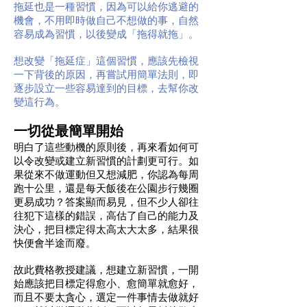
拖延也是一種習慣，因為可以給你逃避的
機會，不用即時做自己不想做的事，自然
容易成為習慣，以後變成「拖得就拖」。
想改變「拖延症」這個習慣，應該先檢視
一下背後的原因，再嘗試用簡單法則，即
逐步設立一些容易達到的目標，去幫你改
變這行為。
一切從最簡單開始
明白了這些動機的原則後，再來看如何可
以令改變或建立新習慣的計劃更可行。如
果從來不做運動但又想減肥，你認為每周
跑十公里，還是每天飯後在公園步行幾圈
更易成功？答案顯而易見，但不少人卻往
往犯下這樣的錯誤，高估了自己的能力及
決心，把目標定得太高太大太多，結果很
快便會半途而廢。
故此費格教授建議，想建立新習慣，一開
始應該把目標定得愈小、愈簡單就愈好，
而且不要太貪心，選定一件事情去做就好