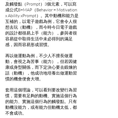
及觸發點（Prompt）3個元素，可以寫
成公式B=MAP（Behavior = Motivation
x Ability xPrompt）。其中動機和能力是
互補的，以電子遊戲為例，它會令人很
想去玩（動機），而今時今日電子遊戲
的設計都很易上手（能力），參與者很
容易從中取得生活中未必得到的滿足
感，因而容易形成習慣。
再以做運動為例，不少人不擅長做運
動，會視之為苦事（能力），但若因健
康或身型關係，而下定決心要去鍛煉的
話（動機），他成功地培養出做運動習
慣的機會便會大增。
套用這個理論，可以看到要改變行為習
慣，需要有足夠的動機、實施這個行為
的能力、實施這個行為的觸發點。只有
動機沒能力，或有能力但動機太低，都
不會成功。