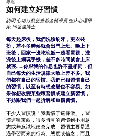
專題
如何建立好習慣
訪問 心晴行動慈善基金輔導員 臨床心理學
家 邱遠強博士
每天起床後，我們洗臉刷牙，更衣裝
扮，差不多時候就會出門上班。晚上下
班後，回家一邊吃晚飯一邊看電視，洗
澡後上網玩手機，差不多時間就會上床
就寢……你跟我的作息也許不盡相同，但
自己每天的生活規律大致上差不多。我
們都有自己的習慣。我們已很習慣自己
的習慣，以至有時想改變也不容易。如
果你想改變某些壞習慣或建立新習慣，
不妨跟我們一起拆解和重構習慣。
不少人習慣說「我習慣了這樣做」，習
慣這種東西，很多時真的習慣到不用意
志或無意識地便會完成。習慣主要是通
過學習而來的行為、態度或信念，而且