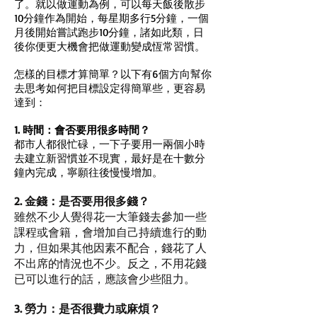
了。就以做運動為例，可以每天飯後散步
10分鐘作為開始，每星期多行5分鐘，一個
月後開始嘗試跑步10分鐘，諸如此類，日
後你便更大機會把做運動變成恆常習慣。
怎樣的目標才算簡單？以下有6個方向幫你
去思考如何把目標設定得簡單些，更容易
達到：
1. 時間：會否要用很多時間？
都市人都很忙碌，一下子要用一兩個小時
去建立新習慣並不現實，最好是在十數分
鐘內完成，寧願往後慢慢增加。
2. 金錢：是否要用很多錢？
雖然不少人覺得花一大筆錢去參加一些
課程或會籍，會增加自己持續進行的動
力，但如果其他因素不配合，錢花了人
不出席的情況也不少。反之，不用花錢
已可以進行的話，應該會少些阻力。
3. 勞力：是否很費力或麻煩？