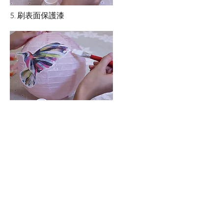
5. 刷表面保護漆
6. 靜置風乾