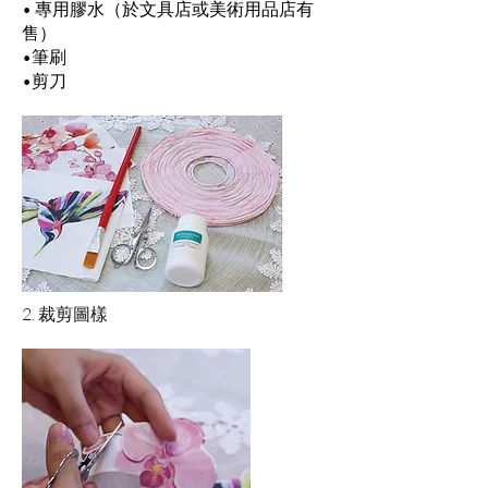
• 專用膠水（於文具店或美術用品店有
售）
•筆刷
•剪刀
2. 裁剪圖樣