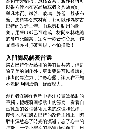
卻仍十分精巧，風格各異，製作材料可
以很方便地在家品店或者文具店買到。
舉凡木質、鐵器、玻璃、籐器，甚或布
藝、皮料等各式材質，都可以作為蝶古
巴特的改造主體。而裁剪拼貼用的圖
案，用餐巾紙已可達成，坊間林林總總
的餐巾紙圖案，定有一款合你心意，作
品圖樣亦可打破常規，不怕撞款！
入門簡易解憂首選
蝶古巴特作為藝術的美有目共睹，但是
除了美的創作外，更重要是可以鍛煉創
作者的專注力，治癒心靈，讓人在不知
不覺間拋開煩惱、紓緩壓力。
創作者在製作過程中專注於畫筆黏貼的
筆觸，輕輕將圖樣貼上的節奏，看着自
己揀選的各種藝術元素的紋理和色澤，
慢慢地貼在蝶古巴特的改造主體上，陶
醉中渾然忘了時光的流逝，忘了心中的
煩擾，一份小確幸的感覺油然而生。日