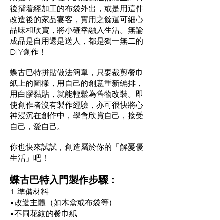
後揹着經加工的布袋外出，或是用這件
改造後的家品宴客，實用之餘還可細心
品味和欣賞，將小確幸融入生活。無論
成品是自用還是送人，都是獨一無二的
DIY創作！
蝶古巴特拼貼做法簡單，只要裁剪餐巾
紙上的圖樣，用自己的創意重新編排，
用白膠黏貼，就能輕鬆為舊物改裝。即
使創作者沒有製作經驗，亦可很快將心
神浸沉在創作中，學會欣賞自己，接受
自己，愛自己。
你也快來試試，創造屬於你的「解憂優
生活」吧！
蝶古巴特入門製作步驟：
1. 準備材料
•改造主體（如木盒或布袋等）
•不同花紋的餐巾紙