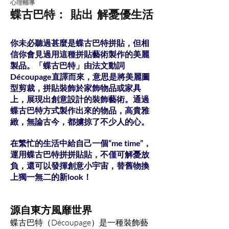
心理輔導
蝶古巴特： 貼出 解憂優生活
你未必聽過甚麼是蝶古巴特拼貼，但相
信你會見過用這種拼貼藝術製作的美麗
製品。「蝶古巴特」由法文動詞
Découpage直譯而來，意思是將美麗圖
型剪裁，拼貼裝飾於家飾物品或家具
上，展現出創意設計的裝飾藝術。通過
蝶古巴特方式製作出來的物品，高貴雅
緻，無論古今，都擄掠了不少人的心。
在繁忙的生活中給自己一個“me time”，
運用蝶古巴特拼拼貼貼，不僅可解憂放
負，還可以發揮創意小宇宙，替舊物換
上獨一無二的新look！
源自東方風靡世界
蝶古巴特（Découpage）是一種裝飾藝