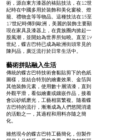
術，源自東方漆器的裱貼技法，在12世
紀時在中國多用於裝飾和美化窗棱、燈
籠、禮物盒等等物品。這種技法在15至
17世紀時傳到歐洲，美麗的裝飾主要顯
現在家具及漆器上，在貴族圈內掀起一
股風潮，並開始為世界所知曉。直至19
世紀，蝶古巴特已成為歐洲街頭常見的
陳列品，廣泛流行於日常生活中。
藝術拼貼融入生活
傳統的蝶古巴特技術會黏貼剪下的色紙
圖樣，並結合特別的繪畫效果、金箔與
其他裝飾元素，使用數十層清漆，直到
外觀平滑，看似繪畫或鑲嵌作品，接着
會以砂紙磨光，工藝相當繁複。隨着蝶
古巴特的流行，漸漸成為人們悠閒消遣
的活動之一，其過程和用料亦隨之簡
化。
雖然現今的蝶古巴特工藝簡化，但製作