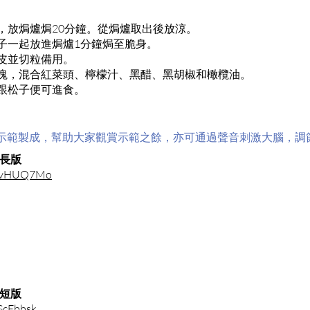
。
頭，放焗爐焗20分鐘。從焗爐取出後放涼。
松子一起放進焗爐1分鐘焗至脆身。
剝皮並切粒備用。
小塊，混合紅菜頭、檸檬汁、黑醋、黑胡椒和橄欖油。
粒跟松子便可進食。
食示範製成，幫助大家觀賞示範之餘，亦可通過聲音刺激大腦，調
長版
VYvHUQ7Mo
短版
ScEbbsk