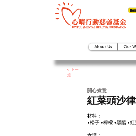
Don
About Us
Our W
< 上一
篇
​開心煮意
紅菜頭沙律
材料：
•松子 •檸檬 •黑醋 •
食譜：