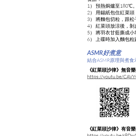
1） 預熱焗爐至180℃
2） 用錫紙包住紅菜
3） 將麵包切粒，跟
4） 紅菜頭放涼後，
5） 將羽衣甘藍撕成
6） 上碟時加入麵包
ASMR好煮意
結合ASMR原理與煮
《紅菜頭沙律》無音樂
https://youtu.be/CA
《紅菜頭沙律》有音樂
https://youtu.be/r8Dw