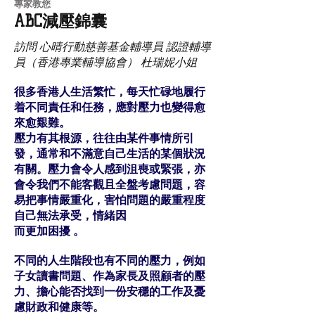
​專家教您​
ABC減壓錦囊
訪問 心晴行動慈善基金輔導員 認證輔導
員（香港專業輔導協會） 杜瑞妮小姐
很多香港人生活繁忙，每天忙碌地履行
着不同責任和任務，應對壓力也變得愈
來愈艱難。
壓力有其根源，往往由某件事情所引
發，通常和不滿意自己生活的某個狀況
有關。壓力會令人感到沮喪或緊張，亦
會令我們不能客觀且全盤考慮問題，容
易把事情嚴重化，害怕問題的嚴重程度
自己無法承受，情緒因
而更加困擾 。
不同的人生階段也有不同的壓力，例如
子女讀書問題、作為家長及照顧者的壓
力、擔心能否找到一份安穩的工作及憂
慮財政和健康等。