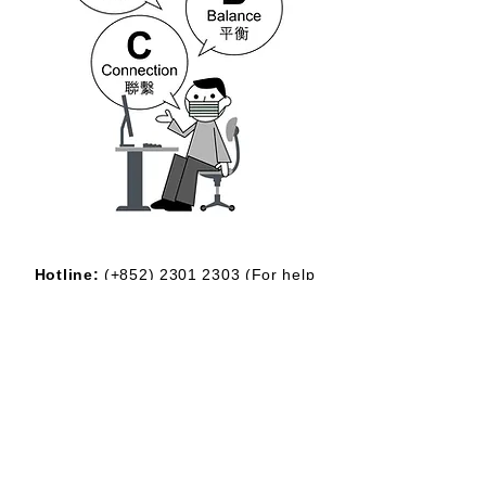
Hotline:
(+852)
2301 2303
(For help
seeking, booking and enquiry on
counselling service)
Donation Enquiry:
(+852)
3690 1000
General Enquiry:
(+852)
2947 8669
Email:
joyful@jmhf.org
Address:
Unit
1001-1003
, 10/F, New
Treasure Center, Ng Fong Street 10, San
Po Kong
(MTR Diamond Hill station exit)
IR No.:
91/7268