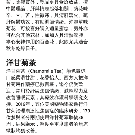
菊，除觀賞外，乾品更具食療效益。按
中醫理論，肝與情志起落相關，菊花味
辛、甘、苦，性微寒，具清肝瀉火、疏
肝解鬱功效，有助調節情緒。沖泡單味
菊花，可按喜好調入適量蜜糖，另外亦
可配合其他花材，如加入具清熱潤肺、
寧心安神作用的百合花，此飲尤其適合
秋冬乾燥日子。
洋甘菊茶
洋甘菊茶（Chamomile Tea）顏色微棕，
口感柔滑甘甜，花香怡人。西方人把洋
甘菊用作藥療已數百載，迄今仍受歡
迎，常用於紓緩焦慮情緒、減輕壓力及
改善睡眠質素，其療效亦獲科學研究支
持。2016年，五位美國藥物學家進行洋
甘菊治理廣泛性焦慮症的臨床研究，179
位參與者分兩期使用洋甘菊萃取物38
周，結果顯示，輕度至重度患者的焦慮
徵狀均獲改善。