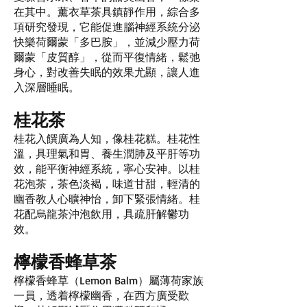
在其中。薰衣草茶具鎮靜作用，綜合多
項研究發現，它能促進腦神經系統分泌
快樂荷爾蒙「多巴胺」，並減少壓力荷
爾蒙「皮質醇」，從而平復情緒，鬆弛
身心，對改善失眠的效果尤顯，讓人進
入深層睡眠。
桂花茶
桂花入饌廣為人知，像桂花糕。桂花性
溫，具理氣和胃、養生潤肺及平肝等功
效，能平衡神經系統，寧心安神。以桂
花泡茶，茶色淡褐，味道甘甜，輕清的
幽香教人心曠神怡，卸下緊張情緒。桂
花配烏龍茶沖泡飲用，具疏肝解鬱功
效。
檸檬香蜂草茶
檸檬香蜂草（Lemon Balm）屬薄荷家族
一員，透着檸檬幽香，在西方廣受歡