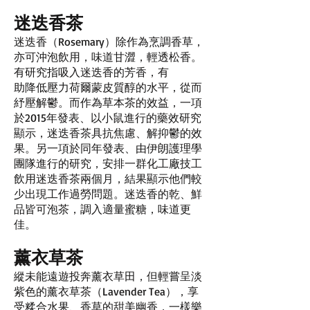
迷迭香茶
迷迭香（Rosemary）除作為烹調香草，
亦可沖泡飲用，味道甘澀，輕透松香。
有研究指吸入迷迭香的芳香，有
助降低壓力荷爾蒙皮質醇的水平，從而
紓壓解鬱。而作為草本茶的效益，一項
於2015年發表、以小鼠進行的藥效研究
顯示，迷迭香茶具抗焦慮、解抑鬱的效
果。另一項於同年發表、由伊朗護理學
團隊進行的研究，安排一群化工廠技工
飲用迷迭香茶兩個月，結果顯示他們較
少出現工作過勞問題。迷迭香的乾、鮮
品皆可泡茶，調入適量蜜糖，味道更
佳。
薰衣草茶
縱未能遠遊投奔薰衣草田，但輕嘗呈淡
紫色的薰衣草茶（Lavender Tea），享
受糅合水果、香草的甜美幽香，一樣樂