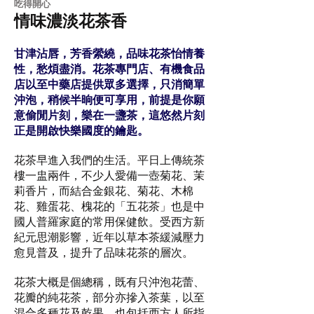
吃得開心
情味濃淡花茶香
甘津沾唇，芳香縈繞，品味花茶怡情養
性，愁煩盡消。花茶專門店、有機食品
店以至中藥店提供眾多選擇，只消簡單
沖泡，稍候半晌便可享用，前提是你願
意偷閒片刻，樂在一盞茶，這悠然片刻
正是開啟快樂國度的鑰匙。
花茶早進入我們的生活。平日上傳統茶
樓一盅兩件，不少人愛備一壺菊花、茉
莉香片，而結合金銀花、菊花、木棉
花、雞蛋花、槐花的「五花茶」也是中
國人普羅家庭的常用保健飲。受西方新
紀元思潮影響，近年以草本茶緩減壓力
愈見普及，提升了品味花茶的層次。
花茶大概是個總稱，既有只沖泡花蕾、
花瓣的純花茶，部分亦摻入茶葉，以至
混合多種花及乾果，也包括西方人所指