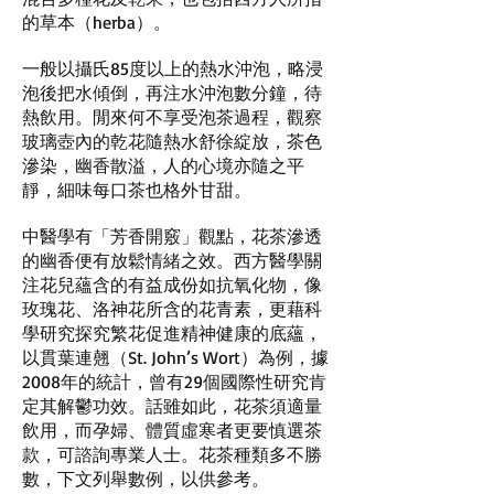
的草本（herba）。
一般以攝氏85度以上的熱水沖泡，略浸
泡後把水傾倒，再注水沖泡數分鐘，待
熱飲用。閒來何不享受泡茶過程，觀察
玻璃壺內的乾花隨熱水舒徐綻放，茶色
滲染，幽香散溢，人的心境亦隨之平
靜，細味每口茶也格外甘甜。
中醫學有「芳香開竅」觀點，花茶滲透
的幽香便有放鬆情緒之效。西方醫學關
注花兒蘊含的有益成份如抗氧化物，像
玫瑰花、洛神花所含的花青素，更藉科
學研究探究繁花促進精神健康的底蘊，
以貫葉連翹（St. John’s Wort）為例，據
2008年的統計，曾有29個國際性研究肯
定其解鬱功效。話雖如此，花茶須適量
飲用，而孕婦、體質虛寒者更要慎選茶
款，可諮詢專業人士。花茶種類多不勝
數，下文列舉數例，以供參考。