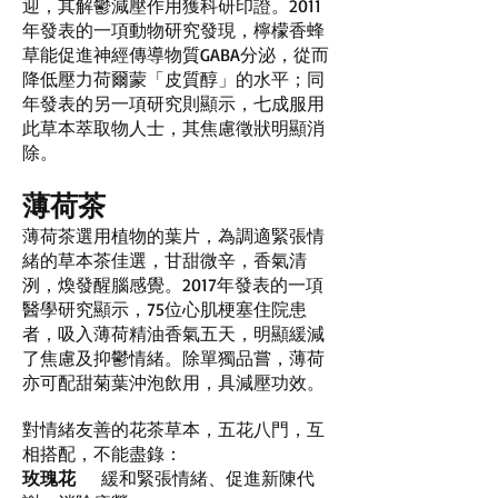
迎，其解鬱減壓作用獲科研印證。2011
年發表的一項動物研究發現，檸檬香蜂
草能促進神經傳導物質GABA分泌，從而
降低壓力荷爾蒙「皮質醇」的水平；同
年發表的另一項研究則顯示，七成服用
此草本萃取物人士，其焦慮徵狀明顯消
除。
薄荷茶
薄荷茶選用植物的葉片，為調適緊張情
緒的草本茶佳選，甘甜微辛，香氣清
洌，煥發醒腦感覺。2017年發表的一項
醫學研究顯示，75位心肌梗塞住院患
者，吸入薄荷精油香氣五天，明顯緩減
了焦慮及抑鬱情緒。除單獨品嘗，薄荷
亦可配甜菊葉沖泡飲用，具減壓功效。
對情緒友善的花茶草本，五花八門，互
相搭配，不能盡錄：
玫瑰花
緩和緊張情緒、促進新陳代