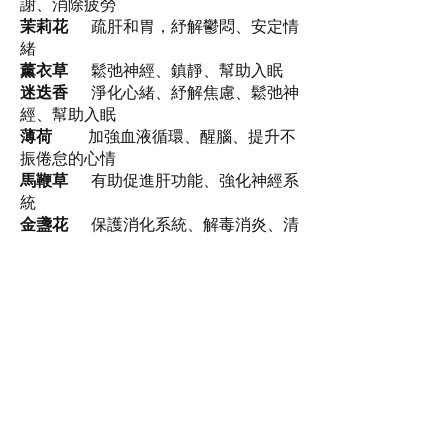
謝、消除疲勞
茉莉花
疏肝和胃，紓解鬱悶、安定情
緒
薰衣草
鬆弛神經、鎮靜、幫助入眠
迷迭香
淨化心緒、紓解焦慮、鬆弛神
經、幫助入眠
薄荷
加強血液循環、醒腦、提升不
振倦怠的心情
馬鞭草
有助促進肝功能、強化神經系
統
金盞花
保護消化系統、解毒消炎、清
爽提神
菊花
保肝明目、抗疲勞
洋甘菊
紓緩焦慮情緒、減輕壓力、改
善睡眠質素
菩提花
有助維護神經系統、調理慢性
失眠
合歡花
解鬱安神、幫助入眠
桂花
淨化身心、平衡神經系統、舒
暢精神
香蜂草
調理慢性發炎、驅除頭痛