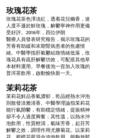
玫瑰花茶
玫瑰花茶色澤淡紅，透着花兒幽香，迷
人度不遜於鮮玫瑰，解鬱寧神作用更備
受好評。2016年，四位伊朗
醫療人員發表研究報告，揭示玫瑰花的
芳香有助緩和末期腎病患者的焦慮情
緒。中醫學指肝氣鬱結致情緒低落，玫
瑰花具有疏肝解鬱功效，可配搭其他草
本材料運用。早餐後泡一壼加入玫瑰的
普洱茶飲用，啟動愉快新一天。
茉莉花茶
茉莉花鮮品香氣濃郁，乾品經熱水沖泡
則散發淡雅清香。中醫學理論指茉莉花
能行氣開鬱，有助穩定情緒，提振精神
卻不令人過度興奮；其性溫，以熱水沖
泡飲用，性質輕清，氣味芳香，起芬芳
解鬱之效，調理作用尤勝菊花。以茉莉
花、柑橙花苞混合沖泡飲用，能夠放鬆