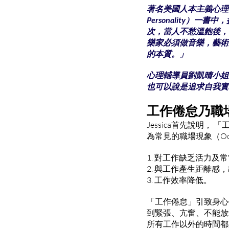
著名美國人本主義心理學家馬斯洛
Personality
次，當人不愁溫飽後，
樂家必須做音樂，藝術
的本質。」
心理輔導員劉凱晴小姐
也可以說是追求自我實
工作倦怠乃職
Jessica首先說明
為常見的職場現象（Occu
1. 對工作缺乏活力
2. 與工作產生距離
3. 工作效率降低。
「工作倦怠」引致身心俱
到緊張、亢奮、不能放
所有工作以外的時間都