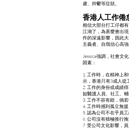
慮、抑鬱等症狀。
香港人工作倦
相信大部分打工仔都有
江湖了，為甚麼會出現
作的深遠影響，因此大
主義者、自我信心高強
Jessica強調，社
因素：
1. 工作時，在精神
示，香港只有3成人從
2. 工作的身份或成
如醫護人員、社工、輔
3. 工作不容有錯，
4. 工作時感到孤立無
5. 認為公司不在乎
6. 公司沒有積極推
7. 受公司文化影響