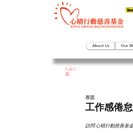
Don
About Us
Our W
< 上一
篇
專題
工作感倦怠
訪問 心晴行動慈善基金