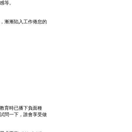
感等。
之，漸漸陷入工作倦怠的
受教育時已播下負面種
試問一下，誰會享受做