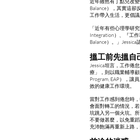
近年雖然有丁點兒改變，
Balance），其
工作帶入生活，更倡議
「近年有些心理學研究指
Integration）、『
Balance）。」Je
搵工前先搵自
Jessica坦言，
療」，則以職業輔導顧問協
Program, EA
效的健康工作環境。
當對工作感到倦怠時，
會面對轉工的情況，若
坑跳入另一個火坑。所
不要做甚麼，以免重蹈
充沛飽滿再重新上路，