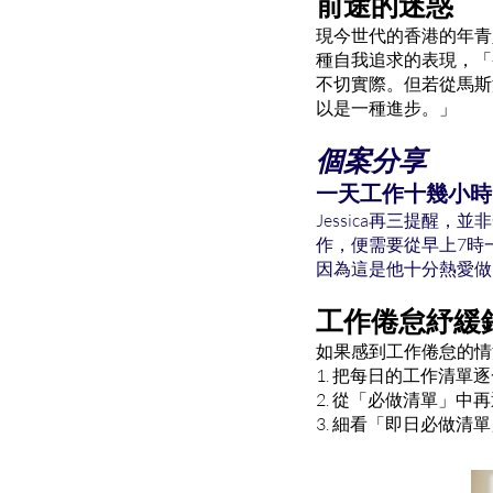
前途的迷惑
現今世代的香港的年青
種自我追求的表現，「
不切實際。但若從馬斯
以是一種進步。」
個案分享
一天工作十幾小時
Jessica再三提
作，便需要從早上7時
因為這是他十分熱愛做
工作倦怠紓緩
如果感到工作倦怠的情
1. 把每日的工作清
2. 從「必做清單」
3. 細看「即日必做