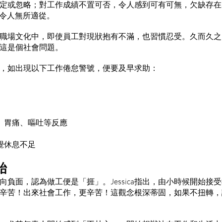
定或忽略；對工作成績不置可否，令人感到可有可無，欠缺存在
，令人無所適從。
在香港的職場文化中，即使員工對現狀抱有不滿，也習慣忍受。久而久
這是個社會問題。
，如出現以下工作倦怠警號，便要及早求助：
、胃痛、嘔吐等反應
覺休息不足
始
向負面，認為做工便是「捱」。Jessica指出，由小時候開始接
辛苦！出來社會工作，更辛苦！這觀念根深蒂固，如果不扭轉，