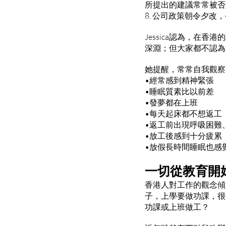
所提出的建議常常被否
8. 公司政策朝令夕改
Jessica認為，
深淵；但大家都不認為
她提醒，常常自我觀察
•經常感到精神緊張
•睡眠質素比以前差
•發夢都在上班
•每天起床都不想返工
•返工前出現呼吸困難
•放工後感到十分疲累
•放假長時間睡眠也感
一切從教育開
香港人對工作的觀念傾
子，上學要做功課，很
功課或上班做工？