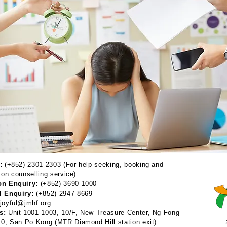
:
(+852) 2301 2303 (For help seeking, booking and
 on counselling service)
on Enquiry:
(+852) 3690 1000
l Enquiry:
(+852) 2947 8669
joyful@jmhf.org
s:
Unit 1001-1003, 10/F, New Treasure Center, Ng Fong
 10, San Po Kong
(MTR Diamond Hill station exit)