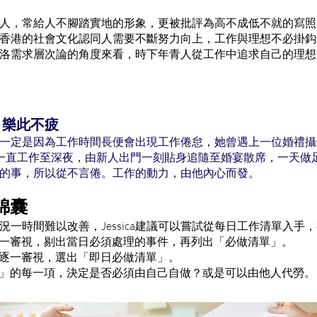
人，常給人不腳踏實地的形象，更被批評為高不成低不就的寫照。但J
香港的社會文化認同人需要不斷努力向上，工作與理想不必掛鈎
洛需求層次論的角度來看，時下年青人從工作中追求自己的理想
 樂此不疲
醒，並非一定是因為工作時間長便會出現工作倦怠，她曾遇上一位婚禮
一直工作至深夜，由新人出門一刻貼身追隨至婚宴散席，一天做
的事，所以從不言倦。工作的動力，由他內心而發。
錦囊
況一時間難以改善，Jessica建議可以嘗試從每日工作清單入手
單逐一審視，剔出當日必須處理的事件，再列出「必做清單」。
中再逐一審視，選出「即日必做清單」。
清單」的每一項，決定是否必須由自己自做？或是可以由他人代勞。