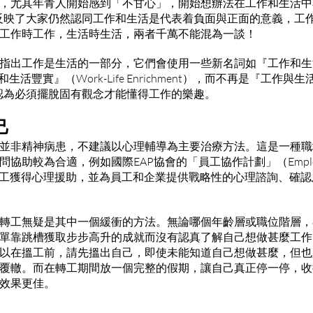
尤其年青人開始感到「不甘心」，開始想辦法在工作和生活中尋求平
實這卻反映了大家仍然認同工作和生活是代表着負面與正面的意義，
工作時工作，生活時生活，兩者千萬不能混為一談！
出工作是生活的一部分，它們會使用一些新名詞如『工作和生活融合
工作和生活豐實』（Work-Life Enrichment），而不再是『工作與生活
ssica認為必須擺脫固有觀念才能懂得工作的樂趣。
己
工作倦怠並非精神病患，不建議以心理輔導為主要治療方法。這是一種
助較為合適，例如國際EAP協會的「員工協作計劃」（Employee A
P），讓員工獲得心理援助，並為員工和企業提供戰略性的心理諮詢、
轉工無疑是其中一個緩衝的方法。無論哪個年齡層或職位階層，
單靠跳槽獲取步步高升的成就而沒有認真了解自己想做甚麼工作
以在搵工前，請先搵出自己，即使未能知道自己想做甚麼，但也
覆轍。而在轉工期間放一個完整的假期，讓自己真正停一停，收
效果更佳。