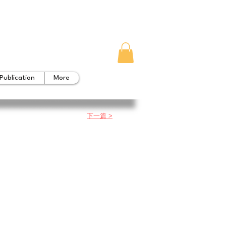
Publication
More
下一篇 >