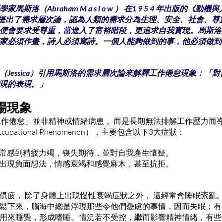
（Abraham M a s l o w ） 在1 9 5 4 年出版的《動機與人格
）一書中，提出了需求層次論，認為人類的需求分為生理、安全、社會、
便會要求受尊重，當進入了富裕階段，更追求自我實現。馬斯洛
家必須作畫，詩人必須寫詩。一個人能夠做到的事，他必須做到
（Jessica）引用馬斯洛的需求層次論來解釋工作倦怠現象：「
現的表現。」
場現象
， 「工作倦怠」並非精神或情緒病患， 而是長期無法排解工作壓力
pational Phenomenon），主要包含以下3大症狀：
及常常感到精疲力竭，喪失期待，並對自我產生懷疑。
感，出現負面想法，情感衰竭和感覺麻木，甚至抗拒。
疲， 除了身體上出現慢性衰竭症狀之外， 還經常會睡眠紊亂。Je
鬆下來，腦海中總是浮現那些令他們憂慮的事情，因而失眠；有
用來睡覺，形成嗜睡。情況若不受控，繼而影響精神情緒，有些