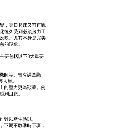
覺，翌日起床又可再戰
文化恆久受到必須努力工
反映。尤其本身是完美
怠的現象。
局主要包括以下8大重要
飛機師等。曾有調查顯
護人員。
德上的壓力更為顯著。例
感到沮喪。
工作難以產生熱誠。
班，下屬不敢準時下班；