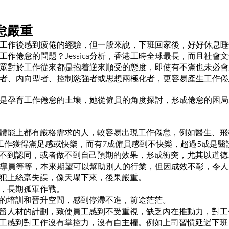
怠嚴重
工作後感到疲倦的經驗，但一般來說，下班回家後，好好休息睡
工作倦怠的問題？Jessica分析，香港工時全球最長，而且社會
眾對於工作從來都是抱着逆來順受的態度，即使有不滿也未必會
者、內向型者、控制慾強者或思想兩極化者，更容易產生工作倦
會文化是孕育工作倦怠的土壤，她從僱員的角度探討，形成倦怠的困
上和體能上都有嚴格需求的人，較容易出現工作倦怠，例如醫生、
工作獲得滿足感或快樂，而有7成僱員感到不快樂，超過5成是醫
績得不到認同，或者做不到自己預期的效果，形成衝突，尤其以道
導員等等，本來期望可以幫助別人的行業，但因成效不彰，令人
倘若犯上絲毫失誤，像天塌下來，後果嚴重。
援，長期孤軍作戰。
員工的培訓和晉升空間，感到停滯不進，前途茫茫。
行挽留人材的計劃，致使員工感到不受重視，缺乏內在推動力，對
，員工感到對工作沒有掌控力，沒有自主權。例如上司習慣延遲下