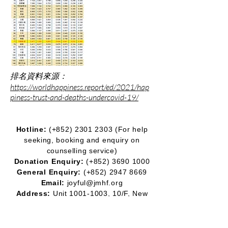
排名資料來源：
https://worldhappiness.report/ed/2021/hap
piness-trust-and-deaths-undercovid-19/
Hotline:
(+852)
2301 2303
(For help
seeking, booking and enquiry on
counselling service)
Donation Enquiry:
(+852)
3690 1000
General Enquiry:
(+852)
2947 8669
Email:
joyful@jmhf.org
Address:
Unit
1001-1003
, 10/F, New
Treasure Center, Ng Fong Street 10, San
Po Kong
(MTR Diamond Hill station exit)
IR No.:
91/7268