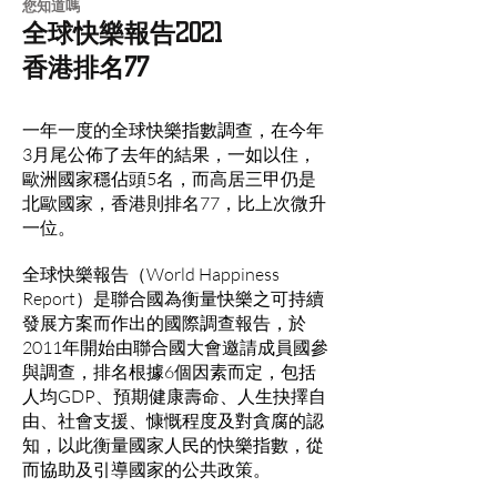
​您知道嗎
全球快樂報告2021
香港排名77
一年一度的全球快樂指數調查，在今年
3月尾公佈了去年的結果，一如以住，
歐洲國家穩佔頭5名，而高居三甲仍是
北歐國家，香港則排名77，比上次微升
一位。
全球快樂報告（World Happiness
Report）是聯合國為衡量快樂之可持續
發展方案而作出的國際調查報告，於
2011年開始由聯合國大會邀請成員國參
與調查，排名根據6個因素而定，包括
人均GDP、預期健康壽命、人生抉擇自
由、社會支援、慷慨程度及對貪腐的認
知，以此衡量國家人民的快樂指數，從
而協助及引導國家的公共政策。