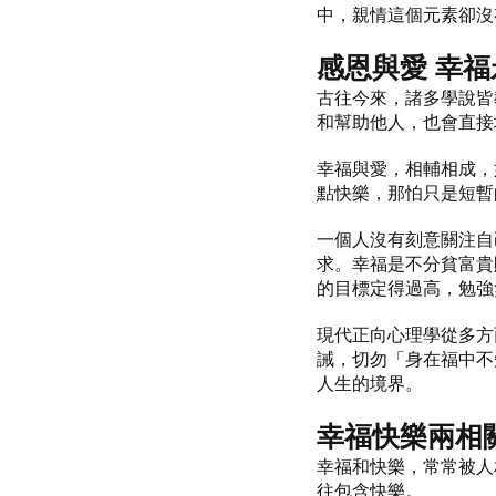
中，親情這個元素卻沒
感恩與愛 幸福
古往今來，諸多學說皆
和幫助他人，也會直接
幸福與愛，相輔相成，
點快樂，那怕只是短暫
一個人沒有刻意關注自
求。幸福是不分貧富貴
的目標定得過高，勉強
現代正向心理學從多方
誡，切勿「身在福中不
人生的境界。
幸福快樂兩相
幸福和快樂，常常被人
往包含快樂。