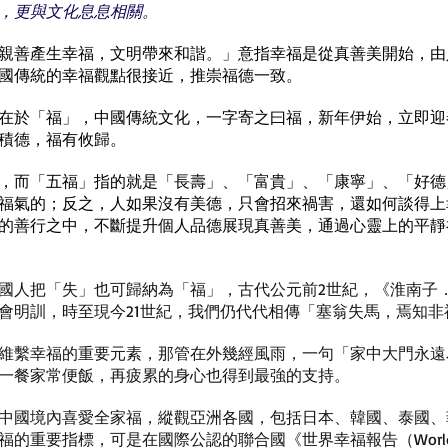
，更與文化息息相關。
親善產生幸福，文明帶來和諧。」意指幸福是從真善美開始，由
國傳統的幸福觀點很接近，推崇福德一致。
在於「福」，中國傳統文化，一字寄之曰福，新年伊始，立即迎
積德，福有攸歸。
，而「五福」指的就是「長壽」、「富貴」、「康寧」、「好德
福氣的；反之，人如果沒有美德，只會招來禍害，還如何談得上
的善行之中，不斷提升個人品德展現真善美，通過心靈上的平靜
國人把「失」也可歸納為「福」，古代公元前2世紀，《淮南子
會明訓，時至現今21世紀，我們仍代代相傳「塞翁失馬，焉知非
維繫幸福的重要元素，那管在外幾經風雨，一句「家中大門永遠
一餐家常便飯，再疲累的身心也得到最強的支持。
中國境內喜愛全家福，縱觀亞洲各國，包括日本、韓國、泰國、
重要指標，可是在國際公認的聯合國《世界幸福報告（World Happi