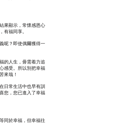
結果顯示，常懷感恩心
，有福同享。
義呢？即使偶爾獲得一
福的人生，毋需着力追
心感受。所以別把幸福
苦來哉！
在日常生活中也早有訓
喜您，您已進入了幸福
等同於幸福，但幸福往