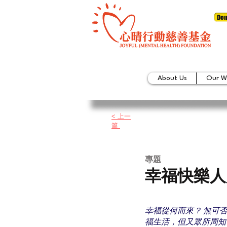
Don
About Us
Our W
< 上一
篇
專題
幸福快樂人
幸福從何而來？ 無可
福生活，但又眾所周知