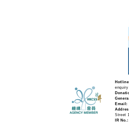
Hotline
enquiry
Donati
Genera
Email:
Addres
Street
IR No.: