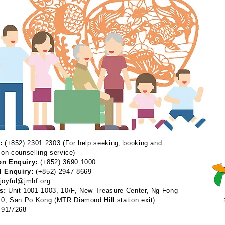
:
(+852) 2301 2303 (For help seeking, booking and
 on counselling service)
on Enquiry:
(+852) 3690 1000
l Enquiry:
(+852) 2947 8669
joyful@jmhf.org
s:
Unit 1001-1003, 10/F, New Treasure Center, Ng Fong
 10, San Po Kong
(MTR Diamond Hill station exit)
91/7268