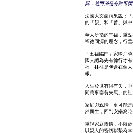
異，然而卻是有跡可循
法國大文豪雨果說：「
的「親」和「善」與中
華人所指的幸福，重點
福德同源的理念，行善
「五福臨門」家喻戶曉
國人認為先有德行才有
福，往往是包含在個人
報。
人生於世有得有失，中
間萬事塞翁失馬」的社
家庭與親情，更可能是
然而生，回到安樂窩吃
重視家庭親情，不限於
以親人的密切聯繫為幸福的