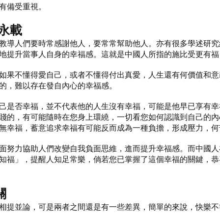
有備受重視。
永載
教導人們要時常感謝他人，要常常幫助他人。亦有很多學述研究
地提升當事人自身的幸福感。這就是中國人所指的施比受更有福
如果不懂得愛自己，或者不懂得付出真愛，人生還有何價值和意
的，難以存在發自內心的幸福感。
己是否幸福，並不代表他的人生沒有幸福，可能是他早已享有幸
賤的，有可能隨時在您身上環繞，一切看您如何認識到自己的內
無幸福，蓄意追求幸福有可能反而成為一種負擔，形成壓力，何
面努力協助人們改變自我負面思維，進而提升幸福感。而中國人
知福」，提醒人知足常樂，倘若您已掌握了這個幸福的關鍵，恭
關
相提並論，可是兩者之間還是有一些差異，簡單的來說，快樂不