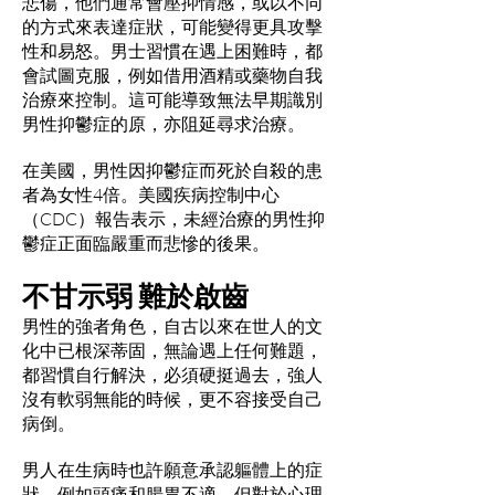
悲傷，他們通常會壓抑情感，或以不同
的方式來表達症狀，可能變得更具攻擊
性和易怒。男士習慣在遇上困難時，都
會試圖克服，例如借用酒精或藥物自我
治療來控制。這可能導致無法早期識別
男性抑鬱症的原，亦阻延尋求治療。
在美國，男性因抑鬱症而死於自殺的患
者為女性4倍。美國疾病控制中心
（CDC）報告表示，未經治療的男性抑
鬱症正面臨嚴重而悲慘的後果。
不甘示弱 難於啟齒
男性的強者角色，自古以來在世人的文
化中已根深蒂固，無論遇上任何難題，
都習慣自行解決，必須硬挺過去，強人
沒有軟弱無能的時候，更不容接受自己
病倒。
男人在生病時也許願意承認軀體上的症
狀，例如頭痛和腸胃不適，但對於心理