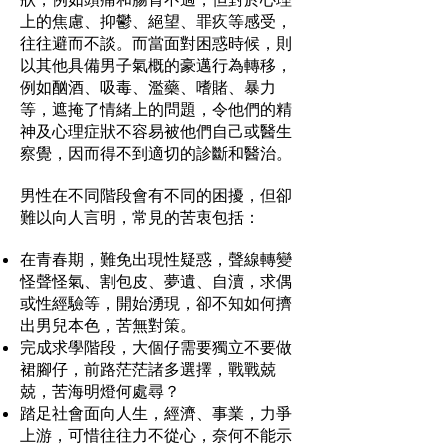
上的焦慮、抑鬱、絕望、罪疚等感受，
往往避而不談。而當面對困惑時候，則
以其他具備男子氣概的豪邁行為轉移，
例如酗酒、吸毒、濫藥、嗜賭、暴力
等，遮掩了情緒上的問題，令他們的精
神及心理症狀不容易被他們自己或醫生
察覺，因而得不到適切的診斷和醫治。
男性在不同階段會有不同的困擾，但卻
難以向人言明，常見的苦衷包括：
在青春期，難免出現性疑惑，聲線轉變
怪聲怪氣、割包皮、夢遺、自瀆，求偶
或性經驗等，開始湧現，卻不知如何擠
出男兒本色，苦無對策。
完成求學階段，大個仔需要獨立不要做
裙腳仔，前路茫茫諸多選擇，戰戰兢
兢，苦海明燈何處尋？
踏足社會面向人生，經濟、事業，力爭
上游，可惜往往力不從心，奈何不能示