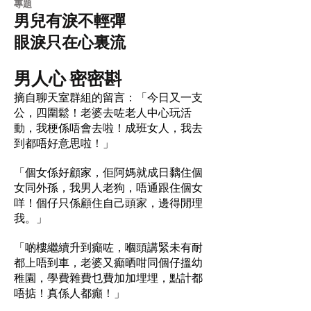
​專題
男兒有淚不輕彈
眼淚只在心裏流
男人心 密密斟
摘自聊天室群組的留言：「今日又一支
公，四圍鬆！老婆去咗老人中心玩活
動，我梗係唔會去啦！成班女人，我去
到都唔好意思啦！」
「個女係好顧家，佢阿媽就成日黐住個
女同外孫，我男人老狗，唔通跟住個女
咩！個仔只係顧住自己頭家，邊得閒理
我。」
「啲樓繼續升到癲咗，嗰頭講緊未有耐
都上唔到車，老婆又癲晒咁同個仔搵幼
稚園，學費雜費乜費加加埋埋，點計都
唔掂！真係人都癲！」