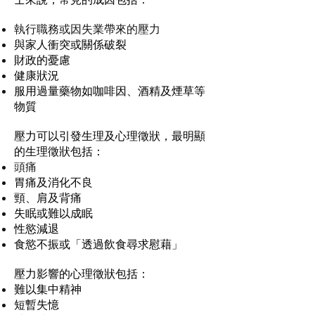
執行職務或因失業帶來的壓力
與家人衝突或關係破裂
財政的憂慮
健康狀況
服用過量藥物如咖啡因、酒精及煙草等
物質
壓力可以引發生理及心理徵狀，最明顯
的生理徵狀包括：
頭痛
胃痛及消化不良
頸、肩及背痛
失眠或難以成眠
性慾減退
食慾不振或「透過飲食尋求慰藉」
壓力影響的心理徵狀包括：
難以集中精神
短暫失憶