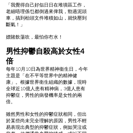
「我覺得自己好似日日在堆填區工作，
老細唔理係乜都倒過來俾我，勁過泥頭
車，搞到枱頭文件堆積如山，就快壓到
斷氣！」
嫖賭飲蕩吹，最怕你冇水！
男性抑鬱自殺高於女性4
倍
每年10月10日為世界精神衞生日，今年
主題是「在不平等世界中的精神健
康」。根據世界衛生組織的數據，現時
全球近10億人患有精神病，3億人患有
抑鬱症，男性的病發機率是女性的兩
倍。
雖然男性和女性的抑鬱症狀相同，但出
於某些尚未完全理解的原因，男性不輕
易表現出典型的抑鬱症狀，例如哭泣或