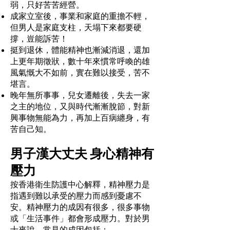
弱，只好苦苦經營。
成家立室後，事業和家庭的重擔不輕，
但男人是家庭支柱，天塌下來都要硬
撐，豈能訴苦！
挺到退休，體能精神也漸減消退，還加
上更年期徵狀，數十年來慣常呼喚的雄
風氣慨大不如前，實在難以接受，苦不
堪言。
晚年無所事事，兒女遷離後，失去一家
之主的地位，又與時代漸漸脫節，對新
興事物無能為力，再加上百病纏身，有
苦自己知。
男子漢大丈夫 身心精神有
壓力
按香港衛生防護中心解釋，精神壓力是
指遇到難以承受的壓力而感到憂慮不
安。精神壓力的成因有很多，很多事物
或「生活事件」都會形成壓力。對於男
士來說，常見的成因包括：