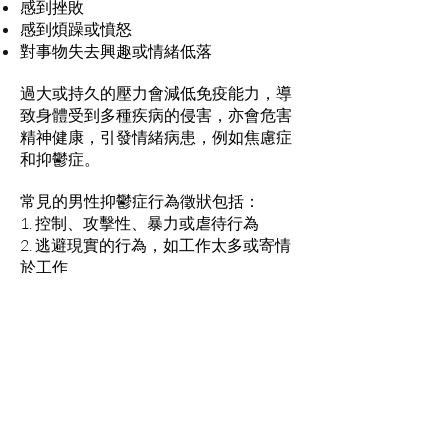
感到挫敗
感到煩躁或憤怒
對事物失去興趣或情緒低落
過大或持久的壓力會減低免疫能力，導
致身體受到多種疾病的侵害，亦會危害
精神健康，引發情緒病患，例如焦慮症
和抑鬱症。
常見的男性抑鬱症行為徵狀包括：
1. 控制、攻擊性、暴力或虐待行為
2. 逃避現實的行為，如工作太多或寄情
於工作
3. 酗酒或濫藥物
4. 易怒或爆發不適當的憤怒
5. 危險行為，例如魯莽駕駛
男兒當自強
持久的壓力會令人產生一連串的負面情
緒，堂堂男子漢，當您發覺壓力愈來愈