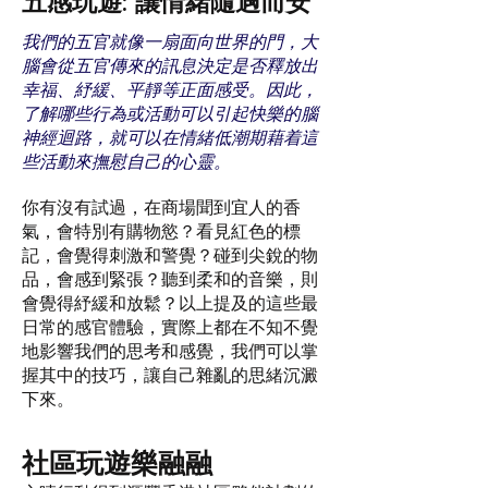
五感玩遊: 讓情緒隨遇而安
我們的五官就像一扇面向世界的門，大
腦會從五官傳來的訊息決定是否釋放出
幸福、紓緩、平靜等正面感受。因此，
了解哪些行為或活動可以引起快樂的腦
神經迴路，就可以在情緒低潮期藉着這
些活動來撫慰自己的心靈。
你有沒有試過，在商場聞到宜人的香
氣，會特別有購物慾？看見紅色的標
記，會覺得刺激和警覺？碰到尖銳的物
品，會感到緊張？聽到柔和的音樂，則
會覺得紓緩和放鬆？以上提及的這些最
日常的感官體驗，實際上都在不知不覺
地影響我們的思考和感覺，我們可以掌
握其中的技巧，讓自己雜亂的思緒沉澱
下來。
社區玩遊樂融融