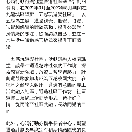
心晴行動得到滙豐香港社區夥伴計劃的
資助，在2021年9月至2022年8月期間在
九龍城區舉辦「五感玩遊樂社區」，以
五感為主題，通過視覺、聽覺、嗅覺、
味覺和觸覺的體驗活動，提升公眾對自
身情緒的關注，從而認識自己，並在日
常生活中通過感官放鬆來提升正面情
緒。
「五感玩遊樂社區」活動還融入校園課
堂，讓學生通過趣味性強的工作坊，探
索感官新領域，放鬆日常學習壓力。計
劃還鼓勵參加者成為五感校園大使，在
課堂之餘學以致用，通過有意義的義工
活動融入社區，通過社區工作坊、社區
遊樂日及網上活動等形式，傳播好心
情，從而達至社區共融，長幼同樂的目
的。
此外，心晴行動亦攜手長者中心，期望
通過計劃及早識別有初期情緒隱患的長