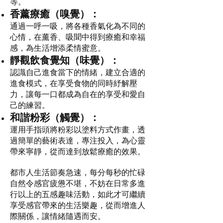
等。
香薰療癒（嗅覺）：
通過一呼一吸，將各種香氣化為不同的
心情，在薰香、吸聞中得到療癒和幸福
感，為生活增添柔情蜜意。
靜觀飲食覺知（味覺）：
認識自己進食當下的情緒，建立合適的
進食模式，在享受食物的同時紓解壓
力，讓每一口都成為自在的享受和愛自
己的練習。
和諧粉彩（觸覺）：
運用手指頭將粉彩以塗料方式作畫，透
過簡單的藝術表達，專注投入，為心靈
帶來寧靜，從而達到放鬆療癒的效果。
都市人生活節奏急速，每分每秒的忙碌
自然令感官疲憊不堪，不妨在日常多進
行以上的五感趣味活動，如此才可繼續
享受感官帶來的生活樂趣，從而增進人
際關係，讓情緒隨遇而安。