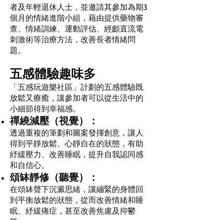
者及年輕退休人士，並邀請其參加為期3
個月的情緒進階小組，藉由提供藥物審
查、情緒訓練、運動評估、經顱直流電
刺激術等治療方法，改善長者情緒問
題。
五感體驗趣味多
「五感玩遊樂社區」計劃的五感體驗既
放鬆又療癒，讓參加者可以從生活中的
小細節得到幸福感。
禪繞減壓（視覺）：
透過重複的筆劃和圖案發揮創意，讓人
得到平靜放鬆、心靜自在的狀態，有助
紓緩壓力、改善睡眠，提升自我認同感
和自信心。
頌缽靜修（聽覺）：
在頌缽聲下沉澱思緒，讓繃緊的身體回
到平衡放鬆的狀態，從而改善情緒和睡
眠、紓緩痛症，甚至改善焦慮及抑鬱