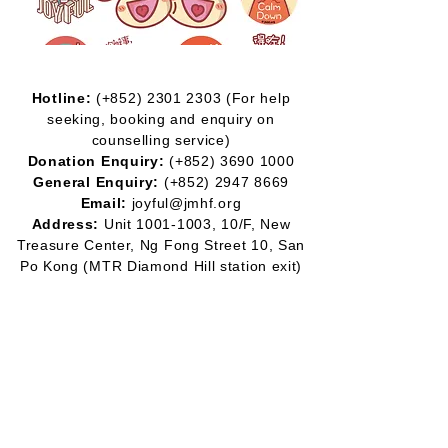
Hotline:
(+852)
2301 2303
(For help
seeking, booking and enquiry on
counselling service)
Donation Enquiry:
(+852)
3690 1000
General Enquiry:
(+852)
2947 8669
Email:
joyful@jmhf.org
Address:
Unit
1001-1003
, 10/F, New
Treasure Center, Ng Fong Street 10, San
Po Kong
(MTR Diamond Hill station exit)
IR No.:
91/7268
Partner
Program:
2012-2020
2016-2019