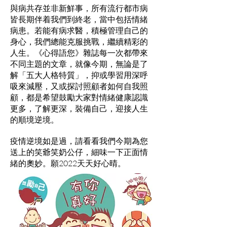
與病共存並非新鮮事，所有流行都市
病
皆長期伴着我們到終老，當中包括情緒
病患。若能有病求醫，積極管理自己的
身心，我們總能克服挑戰，繼續精彩的
人生。《心得語您》雜誌每一次都帶來
不同主題的文章，就像今期，無論是了
解「五大人格特質」，抑或學習用深呼
吸來減壓，又或探討照顧者如何自我照
顧，都是希望鼓勵大家對情緒健康認識
更多，了解更深，裝備自己，迎接人生
的順境逆境。
疫情逆境如是過，請看看我們今期為您
送上的笑爺笑奶公仔，細味一下正面情
緒的奧妙。願2022天天好心晴。