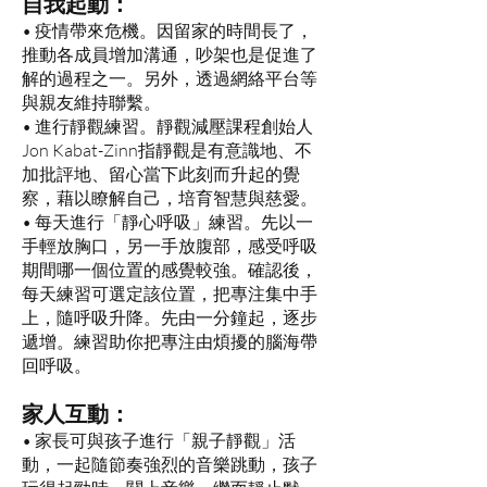
自我起動：
• 疫情帶來危機。因留家的時間長了，
推動各成員增加溝通，吵架也是促進了
解的過程之一。另外，透過網絡平台等
與親友維持聯繫。
• 進行靜觀練習。靜觀減壓課程創始人
Jon Kabat-Zinn指靜觀是有意識地、不
加批評地、留心當下此刻而升起的覺
察，藉以瞭解自己，培育智慧與慈愛。
• 每天進行「靜心呼吸」練習。先以一
手輕放胸口，另一手放腹部，感受呼吸
期間哪一個位置的感覺較強。確認後，
每天練習可選定該位置，把專注集中手
上，隨呼吸升降。先由一分鐘起，逐步
遞增。練習助你把專注由煩擾的腦海帶
回呼吸。
家人互動：
• 家長可與孩子進行「親子靜觀」活
動，一起隨節奏強烈的音樂跳動，孩子