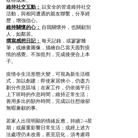
維持社交互動：
以安全的管道維持社交
活動，與相同遭遇的親友聯繫，分享經
歷，增強信心。
維持關懷的心：
自我關懷外，也關顧別
人，如鄰居。
撰寫感想日記：
每天記錄，或寥寥幾
筆，或繪畫圖像，描繪自己當天面對疫
情的感覺。不加批判，完成後便合上本
子。
疫情令生活形態大變，可視為新生活模
式，加以創建：即使家居狹小，仍盡力
劃分作息區域；在家工作，仍依循平日
上下班時的作息時間，維持正常生活；
善用多出的額外時間，完成以往想做卻
無暇兼顧的事。
若家人出現明顯的情緒反應，持續2-4星
期；或嚴重影響日常生活；或經上述方
法處理仍未改善，甚至惡化，須考慮尋