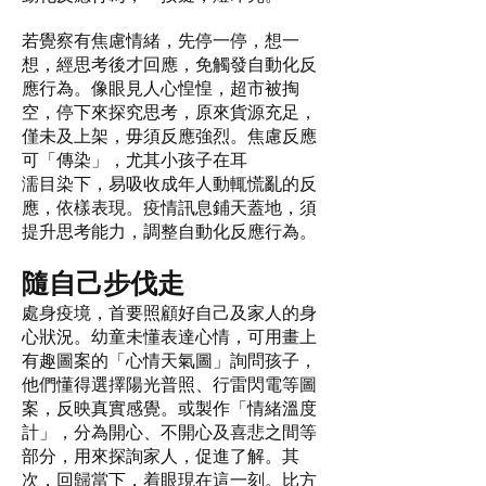
若覺察有焦慮情緒，先停一停，想一
想，經思考後才回應，免觸發自動化反
應行為。像眼見人心惶惶，超市被掏
空，停下來探究思考，原來貨源充足，
僅未及上架，毋須反應強烈。焦慮反應
可「傳染」，尤其小孩子在耳
濡目染下，易吸收成年人動輒慌亂的反
應，依樣表現。疫情訊息鋪天蓋地，須
提升思考能力，調整自動化反應行為。
隨自己步伐走
處身疫境，首要照顧好自己及家人的身
心狀況。幼童未懂表達心情，可用畫上
有趣圖案的「心情天氣圖」詢問孩子，
他們懂得選擇陽光普照、行雷閃電等圖
案，反映真實感覺。或製作「情緒溫度
計」，分為開心、不開心及喜悲之間等
部分，用來探詢家人，促進了解。其
次，回歸當下，着眼現在這一刻。比方