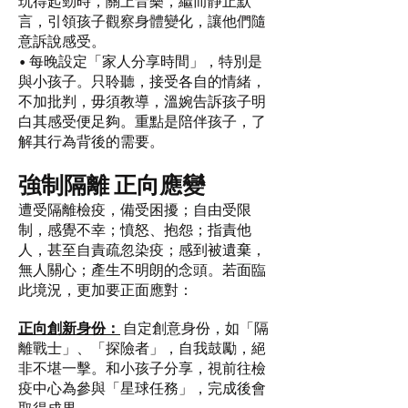
玩得起勁時，關上音樂，繼而靜止默
言，引領孩子觀察身體變化，讓他們隨
意訴說感受。
• 每晚設定「家人分享時間」，特別是
與小孩子。只聆聽，接受各自的情緒，
不加批判，毋須教導，溫婉告訴孩子明
白其感受便足夠。重點是陪伴孩子，了
解其行為背後的需要。
強制隔離 正向應變
遭受隔離檢疫，備受困擾；自由受限
制，感覺不幸；憤怒、抱怨；指責他
人，甚至自責疏忽染疫；感到被遺棄，
無人關心；產生不明朗的念頭。若面臨
此境況，更加要正面應對：
正向創新身份：
自定創意身份，如「隔
離戰士」、「探險者」，自我鼓勵，絕
非不堪一擊。和小孩子分享，視前往檢
疫中心為參與「星球任務」，完成後會
取得成果。