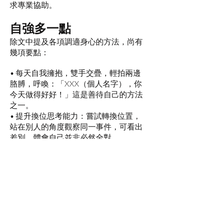
求專業協助。
自強多一點
除文中提及各項調適身心的方法，尚有
幾項要點：
• 每天自我擁抱，雙手交疊，輕拍兩邊
胳膊，呼喚：「XXX（個人名字），你
今天做得好好！」這是善待自己的方法
之一。
• 提升換位思考能力：嘗試轉換位置，
站在別人的角度觀察同一事件，可看出
差別，體會自己並非必然全對。
• 身、心、靈，互為扣連。口訣：身健
（身體健康）、心舒（心情舒暢）、靈
通（身、心處理好，心靈自能貫通，減
少非理性反應）。透過恆常運動、靜心
練習、與家人和諧相處、持續與親友聯
繫等，好好保養身心靈。