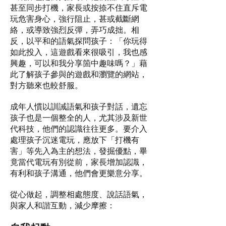
甚至同步打機，家長或按捺不住直斥電
玩危害身心，強行阻止，甚或截斷網
絡，或導致強烈反彈，弄巧成拙。相
反，以平和的語氣探問孩子：「你玩得
如此投入，這遊戲看來很吸引，我也感
興趣，可以和我分享箇中趣味嗎？」藉
此了解孩子參與的遊戲和瀏覽的網站，
對方聽來也較舒服。
成年人慣以訓誡語氣和孩子對話，遺忘
孩子也是一個整全的人，尤其涉及新世
代科技，他們的認識往往更多。要介入
處理孩子沉迷電玩，應放下「打機有
害」等先入為主的想法，發掘優點，畢
竟當代電玩有別從前，家長增加認識，
有利和孩子溝通，他們會更樂意分享。
從心做起，調整相處態度、說話語氣，
與家人和諧互動，減少摩擦：