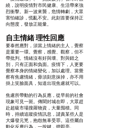
繞，說明疫情對市民健康、生活帶來強
烈衝擊。新一波來襲，危情轉劇，大眾
害怕確診，慌亂不安。此刻首要保持正
向態度，發放正能量。
自主情緒 理性回應
要泰然應對，須當上情緒的主人，覺察
是重要一環。覺察，感覺、觀察，但不
帶批判。情緒沒有好與壞、對與錯之
別，只有正面和負面。疫情下，人更要
覺察本身的情緒變化，加以處理。當覺
察有焦慮情緒，毋須刻意抹掉，亦不用
掛上笑臉面具，知道出現焦慮就可以。
焦慮所帶動的行為反應，從早前的社會
現象可見一斑。傳聞封城在即，大眾趕
赴超級市場搜羅物資，大量囤積。同
時，持續追蹤疫情訊息，譴責某些人是
大爆發元兇，抱怨無辜受罪。這些屬自
動化反應行為，一按鍵，燈即亮。