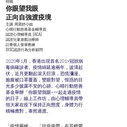
​特稿
你眼望我眼
正向自強渡疫境
主講 周霜妤小姐
心晴行動慈善基金輔導員
認證心理輔導員 (ACA)
認證兒童遊戲治療師
註冊個人發展教練
DISC認證行為分析顧問
2020年1月，香港出現首名2019冠狀病
毒病確診者。疫情綿延逾兩年，波濤起
伏，近月更翻起滾天巨浪，恐慌瀰漫。
臉龐被口罩覆蓋，雙眼對望，惶惑的目
光多少披露不安的心跡。心晴行動慈善
基金舉辦「你眼望我眼–一起走過疫情
的日子」線上工作坊，由心理輔導員帶
領大家在疫下保持正向態度，身體力行
積極應對，泰然過渡。
「疫情嚴峻」、「抗疫疲勞」在耳畔縈