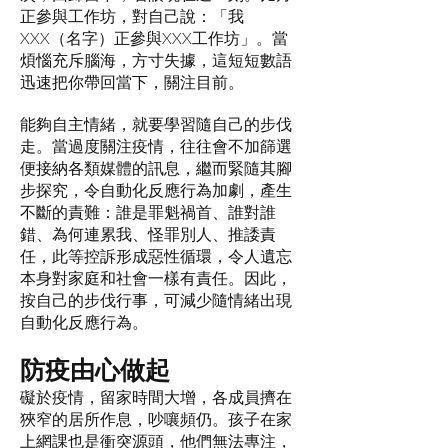
正參與工作坊，對自己說：「我
XXX（名字）正參與XXX工作坊」。當
煩惱充斥腦海，方寸失據，這短短數語
迅速把你帶回當下，關注目前。
能夠自主情緒，就要學習隨自己的步伐
走。當過度關注疫情，往往會不加篩選
便接納各類媒體的訊息，繼而緊隨其腳
步探究，令自動化反應行為加劇，產生
不斷的責難：誰是罪魁禍首、誰對誰
錯、為何連累我、怪罪別人、推諉責
任，此等控訴形成惡性循環，令人遺忘
本身對家庭和社會一樣有責任。因此，
按自己的步伐行事，可減少隨情緒出現
自動化反應行為。
防疫由心做起
礙於疫情，留家時間大增，各成員擠在
狹窄的居所作息，吵嚷頻仍。孩子在家
上網課也是衝突源頭，他們無法專注，