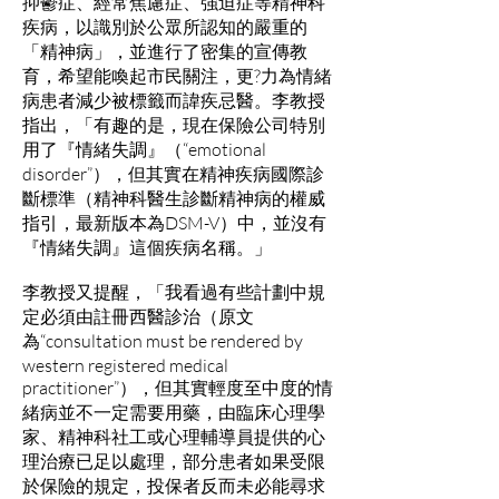
抑鬱症、經常焦慮症、強迫症等精神科
疾病，以識別於公眾所認知的嚴重的
「精神病」，並進行了密集的宣傳教
育，希望能喚起市民關注，更?力為情緒
病患者減少被標籤而諱疾忌醫。李教授
指出，「有趣的是，現在保險公司特別
用了『情緒失調』（“emotional
disorder”），但其實在精神疾病國際診
斷標準（精神科醫生診斷精神病的權威
指引，最新版本為DSM-V）中，並沒有
『情緒失調』這個疾病名稱。」
李教授又提醒，「我看過有些計劃中規
定必須由註冊西醫診治（原文
為“consultation must be rendered by
western registered medical
practitioner”），但其實輕度至中度的情
緒病並不一定需要用藥，由臨床心理學
家、精神科社工或心理輔導員提供的心
理治療已足以處理，部分患者如果受限
於保險的規定，投保者反而未必能尋求