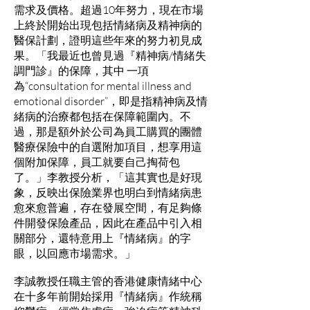
需求及價格。超過10年努力，現在市場
上終於開始出現包括情緒病及精神病的
醫保計劃，證明這些年來的努力初見成
果。「我最近也曾見過『精神病/情緒失
調門診』的保障，其中 一項
為“consultation for mental illness and
emotional disorder”，即是指精神病及情
緒病的治療都包括在保障範圍內。不
過，那是額外於公司為員工購買的團體
醫療保險中的自選附加項目，想享用這
個附加保障，員工就要自己掏荷包
了。」李教授分析，「這其實也是好現
象，反映出保險業界也明白到情緒病患
愈來愈普遍，存在發展空間，有足夠條
件開發保險產品，因此在產品中引入相
關部分，還特意用上『情緒病』的字
眼，以回應市場需求。」
李誠教授任職主管的香港健康情緒中心
在十多年前開始採用『情緒病』作統稱