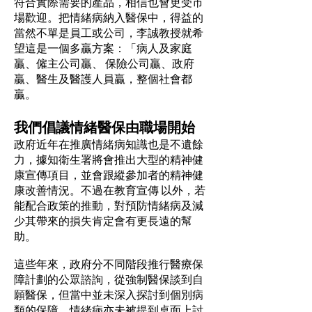
符合實際需要的產品，相信也會更受市
場歡迎。把情緒病納入醫保中，得益的
當然不單是員工或公司，李誠教授就希
望這是一個多贏方案：「病人及家庭
贏、僱主公司贏、 保險公司贏、政府
贏、醫生及醫護人員贏，整個社會都
贏。
我們倡議情緒醫保由職場開始
政府近年在推廣情緒病知識也是不遺餘
力，據知衛生署將會推出大型的精神健
康宣傳項目，並會跟縱參加者的精神健
康改善情況。不過在教育宣傳 以外，若
能配合政策的推動，對預防情緒病及減
少其帶來的損失肯定會有更長遠的幫
助。
這些年來，政府分不同階段推行醫療保
障計劃的公眾諮詢，從強制醫保談到自
願醫保，但當中並未深入探討到個別病
類的保障，情緒病亦未被提到桌面上討