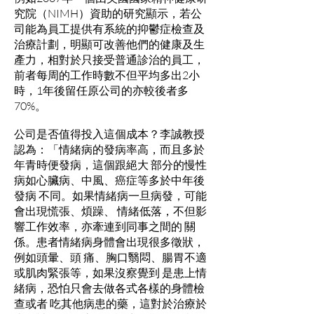
究院（NIMH）資助的研究顯示，若公
司能為員工提供有系統的抑鬱症檢查及
治療計劃，明顯可改善他們的健康及生
產力，相對於只接受普通診治的員工，
前者每周的工作時數不但平均多出2小
時，1年後留任原公司的亦較後者多
70%。
公司是否值得投入這個成本？李誠教授
認為：「情緒病的發病率高，而且多於
年青時便發病，這個跟絕大 部分的慢性
病如心臟病、中風、癌症等多於中年後
發病 不同。如果情緒病一旦病發，可能
會出現慌張、煩躁、 情緒低落，不但影
響工作效率，亦牽連到同事之間的 關
係。患者情緒病身體會出現很多徵狀，
例如頭暈、頭 痛、胸口翳悶、腸胃不適
或肌肉緊張等，如果沒察覺到 是患上情
緒病，恐怕只會去做各式各樣的身體檢
查或者 吃其他病患的藥，這對於治療於