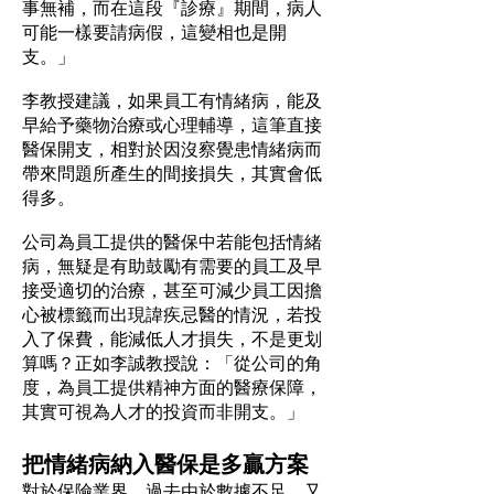
事無補，而在這段『診療』期間，病人
可能一樣要請病假，這變相也是開
支。」
李教授建議，如果員工有情緒病，能及
早給予藥物治療或心理輔導，這筆直接
醫保開支，相對於因沒察覺患情緒病而
帶來問題所產生的間接損失，其實會低
得多。
公司為員工提供的醫保中若能包括情緒
病，無疑是有助鼓勵有需要的員工及早
接受適切的治療，甚至可減少員工因擔
心被標籤而出現諱疾忌醫的情況，若投
入了保費，能減低人才損失，不是更划
算嗎？正如李誠教授說：「從公司的角
度，為員工提供精神方面的醫療保障，
其實可視為人才的投資而非開支。」
把情緒病納入醫保是多贏方案
對於保險業界，過去由於數據不足，又