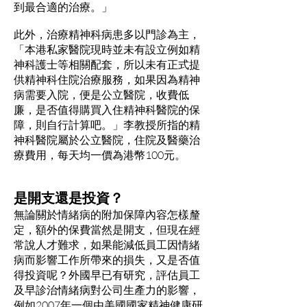
到最合適的治療。」
此外，治療精神科病患多以門診為主，
「本港私家醫院現時並未有設立例如精
神科護士等相關配套，所以未有正式提
供精神科住院治療服務，如果因為精神
病需要入院，便是公立醫院，收費低
廉，是否值得購買入住精神科醫院的保
障，則自行計算吧。」李教授所指的精
神科醫院屬於公立醫院，住院及醫藥治
療費用，每天均一價為港幣100元。
是開支還是投資？
無論關於情緒病的附加保障內容怎樣釐
定，額外的保費當然是開支，但現在經
常說人才難求，如果能減低員工因情緒
病而影響工作所帶來的損失，又是否值
得投資呢？外國早已有研究，評估員工
及早診治情緒病對公司生產力的影響，
例如2007年一個由美國國家精神健康研