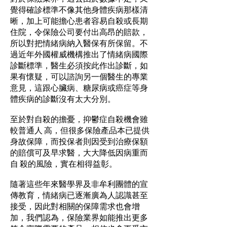
覺得確診標準不像其他身體疾病那樣清
晰，加上可能擔心患者容易自殺或長期
住院，令保險公司要付出高昂的賠款，
所以對把情緒病納入醫保有所保留。不
過近年外國權威機構推出了情緒病國際
診斷標準，醫生必須按此作出診斷，如
果有懷疑，可以諮詢另一個醫生的專業
意見，這跟心臟病、糖尿病或癌症等身
體疾病的診斷沒有太大分別。
至於對自殺的擔憂，抑鬱症自殺機會雖
較普通人 高，但很多保險產品本已提供
身故保障，而投保者則因受到治療保額
的賠償可及早求醫，大大降低因病重而
自 殺的風險，實在相得益彰。
隨著這些年來醫學界及非牟利團體的宣
傳教育，情緒病已逐漸廣為人認識甚至
接受，因此對相關的保障需求也會增
加，我們認為，保險業界如能推出更多