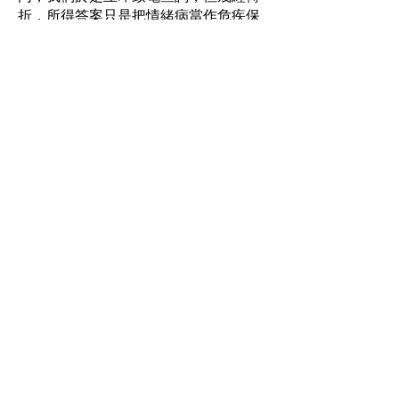
折，所得答案只是把情緒病當作危疾保
險處理，即是只保入院和手術等，門診
並不包括在內，欲再三深入查問，答案
竟是「我們只是經紀，也不知道這新產
品的詳細內容！」
員工的真實個案 1
自掏荷包加保情緒病
任職於本港大銀行的趙小姐，患有情緒
病超過10年，由於沒有醫保提供相關項
目，一直以來自費看醫生治病，但最近
卻發現在公司提供的醫療保險上，增加
了治療精神病患的門診保障，唯此附加
自選項目乃須員工自費加保，公司提供
的醫保是不包情緒病的。儘管如此，但
趙小姐認為，「這已是很大進步，至少
公司開始正視與精神情緒相關的疾病，
與其他身體病患看齊，納入保障範圍，
沒有歧視我們。雖然要自掏腰包，但總