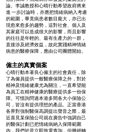
論。李誠教授和心晴行動希望政府將來
進 一步討論時，亦應把情緒病納入考慮
的範圍，畢竟病患者數目龐大，亦已出
現愈來愈多的趨勢，這對社會、個人及
其家庭可以造成很大的影響，而且影響
的往往是年輕的、最有生產力的一群，
直接涉及經濟效益，故此實踐精神情緒
病患的醫療保障，應由公司團體開始。
僱主的真實個案
心晴行動本著良心僱主的社會責任，除
了為僱員提供一般醫療保障之外，對於
精神及情緒健康尤為關注，一直希望能
為員工在精神健康的醫療提供多一份保
障。可惜詢問過本港多間各大小保險公
司，皆沒有提供理想的產品。正當香港
各界對強制醫保高調提出聲音之際，最
近喜見某保險公司就在廣告中強調自己
的醫保計劃已把情緒病納入保障範圍
內，我們於是立即致電查詢，但幾經轉