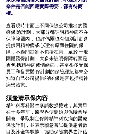
條件是否能回應實際需要，卻有待商
榷。
查看現時市面上不同保險公司推出的醫
療保 險計劃，大部分都註明精神病不在
保障範圍內， 也許偶爾也有個別計劃會
提供因精神病或心理治 療而住院的保
障，不過門診卻不包括在內。至於 一般
團體醫保計劃，大多未註明保障範圍是
否包 括精神病或情緒病，甚至很多受保
員工和售買醫 保計劃的保險經紀都未必
知道自己公司提供的醫 保是否包括精神
病患治療。
須釐清承保內容
精神科專科醫生李誠教授憶述，其實早
在十多年前，醫學界便開始與保險業界
開會，爭取制定保障精神科疾病的醫療
保險計劃，並表示願意嘗試提供患者數
目及診金等數據，協助保險業界去評估