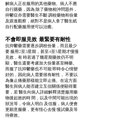
解病人正在服用的其他藥物。病人不應
自行購藥，因為 除了藥物相沖問題外，
抑鬱症亦需要醫生不斷 調校藥物和份量
及跟進觀察，絕對不是病人拿了醫生紙
自行配藥服用便可以治癒。
不會即服見效 最緊要有耐性
抗抑鬱藥需要逐步調校份量，而且最少
要 服用2至3星期，甚至4至5星期才慢慢
見效，有 時若過了幾星期藥效仍不明
顯，醫生還要考慮加大份量甚至轉藥。
而服了抗抑鬱藥也不可能 即時令心情變
好的，因此病人需要很有耐性， 不要以
為像止痛藥那樣能立即止痛。在這方面
醫生與病人能否建立互信關係便顯得重
要，若 醫生向病人詳細解釋清楚服用藥
物後起效的時 間，以及中間可能出現的
狀況等，令病人明白 及信服，病人便會
更願意服藥，更有恆心去慢 慢試藥及等
待療效。