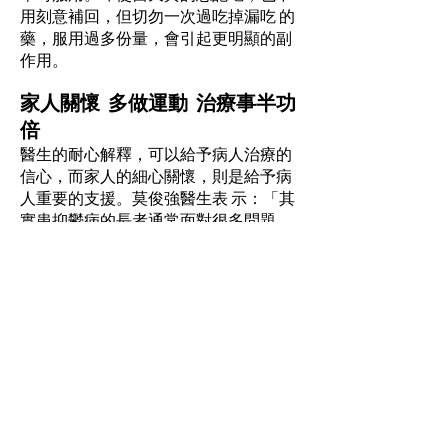
用刻意補回，但切勿一次過吃掉漏吃 的
藥，服用過多份量，會引起更明顯的副
作用。
家人關懷 多做運動 治療事半功
倍
醫生的耐心解釋，可以給予病人治療的
信心，而家人的細心關懷，則是給予病
人重要的支援。莫俊強醫生表 示：「其
實患抑鬱病的長者通常面對很多問題，
例如身體、心理、社區支援及經濟等，
有很多原因會導致患上抑 鬱症，服藥可
以幫助穩定及改善情緒，但也需要在其
他方面多加支援，多些關懷及探望他
們。」
他指有些研究顯示，如果長者能多做運
動，可以減少抑鬱情況，但抑鬱症患者
通常不願動，留在家中甚麼也不做，所
以他建議，「家人在長者服藥後並開始