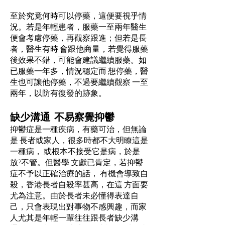
至於究竟何時可以停藥，這便要視乎情
況。若是年輕患者，服藥一至兩年醫生
便會考慮停藥，再觀察跟進；但若是長
者，醫生有時 會跟他商量，若覺得服藥
後效果不錯，可能會建議繼續服藥。如
已服藥一年多，情況穩定而 想停藥，醫
生也可讓他停藥，不過要繼續觀察 一至
兩年，以防有復發的跡象。
缺少溝通 不易察覺抑鬱
抑鬱症是一種疾病，有藥可治，但無論
是 長者或家人，很多時都不大明瞭這是
一種病， 或根本不接受它是病，於是
放?不管。但醫學 文獻已肯定，若抑鬱
症不予以正確治療的話， 有機會導致自
殺，香港長者自殺率甚高，在這 方面要
尤為注意。由於長者未必懂得表達自
己，只會表現出對事物不感興趣，而家
人尤其是年輕一輩往往跟長者缺少溝