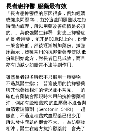
長者患抑鬱 服藥最有效
「長者患抑鬱症的原因很多，例如經濟
或健康問題 等，由於這些問題難以在短
時間內處理，所以用藥改善病情是必須
的。」莫俊強醫生解釋，對患上抑鬱症
的長 者用藥，尤其是80歲以上的，份量
一般會較低，然後逐漸增加藥份。據臨
床顯示，幾種常用的抗抑鬱藥即使以 低
份量開始處方，對長者已見成效，而且
亦有助減少如腸胃不適等副作用。
雖然長者很多時都不只服用一種藥物，
不過莫醫生指出，普遍使用的抗抑鬱藥
與其他藥物相沖的情況並不常見。「的
確也有藥物會跟現時常用的抗抑鬱藥相
沖，例如有些較舊式 的血壓藥不適合與
血清素調節劑（Serotonin, SNRI）一起
服食，不過這種舊式血壓藥已很少用，
所以發生問題的機會不大。」為防藥物
相沖，醫生在處方抗抑鬱藥前，會先了