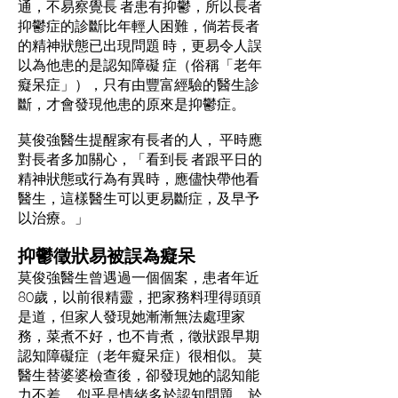
通，不易察覺長 者患有抑鬱，所以長者
抑鬱症的診斷比年輕人困難，倘若長者
的精神狀態已出現問題 時，更易令人誤
以為他患的是認知障礙 症（俗稱「老年
癡呆症」），只有由豐富經驗的醫生診
斷，才會發現他患的原來是抑鬱症。
莫俊強醫生提醒家有長者的人， 平時應
對長者多加關心，「看到長 者跟平日的
精神狀態或行為有異時，應儘快帶他看
醫生，這樣醫生可以更易斷症，及早予
以治療。」
抑鬱徵狀易被誤為癡呆
莫俊強醫生曾遇過一個個案，患者年近
80歲，以前很精靈，把家務料理得頭頭
是道，但家人發現她漸漸無法處理家
務，菜煮不好，也不肯煮，徵狀跟早期
認知障礙症（老年癡呆症）很相似。 莫
醫生替婆婆檢查後，卻發現她的認知能
力不差， 似乎是情緒多於認知問題，於