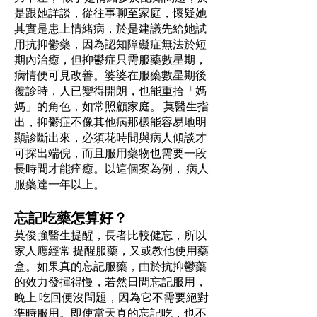
是跟她詳談，從往事聊至家庭，懷疑她
其實是患上情緒病，於是建議先給她試
用抗抑鬱藥，因為認知障礙症無法於短
期內治癒，但抑鬱症只需服藥數星期，
病情便可見改善。婆婆在服藥數星期後
覆診時，人已變得開朗，也能重拾「媽
媽」的角色，如常照顧家庭。 莫醫生指
出，抑鬱症不像其他病那樣能容易地明
顯診斷出來，必須花時間與病人傾談才
可探出端倪，而且服用藥物也需要一段
長時間才能痊癒。以這個案為例， 病人
服藥達一年以上。
忘記吃藥怎算好？
莫俊強醫生提醒，長者比較健忘，所以
家人應經常 提醒服藥，又或教他使用藥
盒。如果真的忘記服藥，由於抗抑鬱藥
的效力發揮得慢，若然日間忘記服用，
晚上 吃回便沒問題，因為它不需要絕對
準時服用。即使當天真的忘記吃，也不