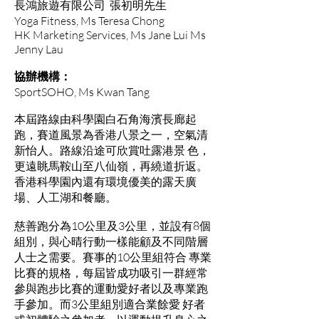
長鴻旅遊有限公司 張初明先生
Yoga Fitness, Ms Teresa Chong
HK Marketing Services, Ms Jane Lui Ms
Jenny Lau
協辦機構：
SportSOHO, Ms Kwan Tang
本屆路線由科學園白石角海濱長廊起
跑，賽道風景為香港八景之一，空氣清
新怡人。路線沿途可欣賞吐露港景 色，
更遠眺馬鞍山至八仙嶺，再繞道折返。
香港科學園內還有環境優美的露天廣
場、人工湖和餐廳。
慈善跑分為10公里及3公里，並設有8個
組別，與心晴行動一樣能顧及不同階層
人士之需要。賽事的10公里組符合 專業
比賽的規格，每屆皆成功吸引一群經常
參與跑步比賽的運動愛好者以及專業跑
手參加。而3公里組別適合業餘愛 好者