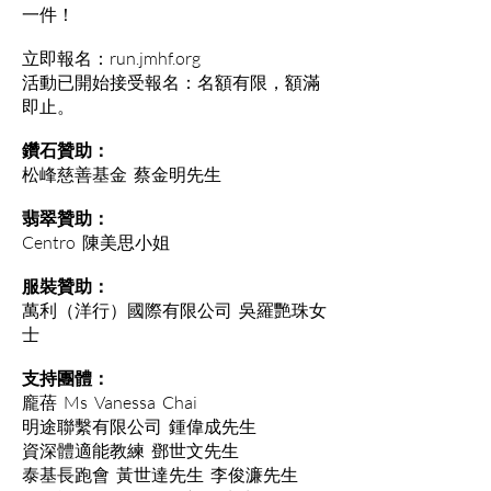
一件！
立即報名：run.jmhf.org
活動已開始接受報名：名額有限，額滿
即止。
鑽石贊助：
松峰慈善基金 蔡金明先生
翡翠贊助：
Centro 陳美思小姐
服裝贊助：
萬利（洋行）國際有限公司 吳羅艷珠女
士
支持團體：
龐蓓 Ms Vanessa Chai
明途聯繫有限公司 鍾偉成先生
資深體適能教練 鄧世文先生
泰基長跑會 黃世達先生 李俊濂先生