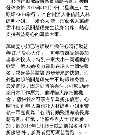
「心晴行動飛躍海濱長廊慈善跑」活動
發佈會於 2015年12月9日（星期三）在
觀塘APM舉行， 本會創辦人兼信託人林
建明小姐、「愛心大 使」演藝名人萬綺
雯小姐以及關楚耀先生親身 出席，熱心
支持有益身心的籌款大事。
萬綺雯小姐已連續幾年擔任心晴行動慈
善 跑「愛心大使」，每年皆感受到參加
者非常投 入，特別一家大小一同運動的
歡樂，所以她極 力鼓勵在場人士儘快報
名，親身參與體驗 跑步帶來的快樂。而
外型健碩的關楚耀先生不 時鍛鍊身體，
最愛跑步，因運動時的專注力可幫 助紓
緩日常工作壓力。他呼籲大家把握機
會， 儘快報名可享有早鳥折扣優惠。心
晴行動創辦 人兼信託人林建明小姐更帶
領一眾嘉賓為「心 晴行動飛躍海濱長廊
慈善跑」打氣，呼籲各界人士 踴躍參
加，於2016年1月15日或之前報名可享9
折優惠 外，參賽者更可獲慈善跑T-Shirt