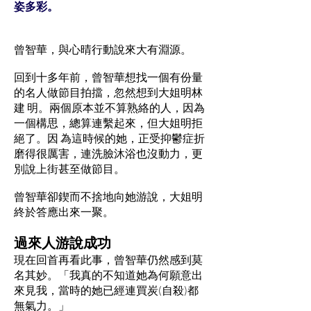
姿多彩。
曾智華，與心晴行動說來大有淵源。
回到十多年前，曾智華想找一個有份量
的名人做節目拍擋，忽然想到大姐明林
建 明。兩個原本並不算熟絡的人，因為
一個構思，總算連繫起來，但大姐明拒
絕了。因 為這時候的她，正受抑鬱症折
磨得很厲害，連洗臉沐浴也沒動力，更
別說上街甚至做節目。
曾智華卻鍥而不捨地向她游說，大姐明
終於答應出來一聚。
過來人游說成功
現在回首再看此事，曾智華仍然感到莫
名其妙。「我真的不知道她為何願意出
來見我，當時的她已經連買炭(自殺)都
無氣力。」