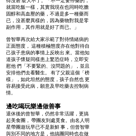
得沒甚 麼大不了。「不一定要停藥的，
就當吃飯一樣，其實我現在也同時吃膽
固醇和高血壓的藥，不過是多一種藥而
已，沒甚麼異樣的，因為藥物對我是零
副作用，其作用就是好了而已。」
曾智華再次給大家示範了對待情緒病的
正面態度， 這種積極態度亦在他對待自
己孩子患病的事情上反映出 來。當他知
道孩子懷疑同樣患上驚恐症時，立即安
慰他 們「不要緊的、沒問題的」，並且
安排他們去看醫生。 有了父親這個「榜
樣」，如此坦然的態度，孩子自然也 更
容易接受此病，願意及早吃藥去控制病
情。
邊吃喝玩樂邊做善事
退休後的曾智華，仍然非常活躍，更搞
起美食團， 帶團友到處覓食。由名人明
星帶團遊玩早已不是新鮮 事，但曾智華
與別不同的地方是，他搞團同時也在做