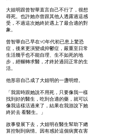
大姐明跟曾智華直言自己不行了，很想
尋死。也許她亦曾跟其他人透露過這感
受，不過這次她終於遇上了最合適的對
象。
曾智華自己早在90年代初已患上驚恐
症，後來更演變成抑鬱症，嚴重至日常
生活幾乎也不能自理、生不如死的地
步，經輾轉求醫，才終於過回正常的生
活。
他形容自己成了大姐明的一盞明燈。
「我當時跟她說不用死，只要像我一樣
找到好的醫生，吃到合適的藥，就可以
像我這樣活過來了，結果在我游說下她
終於去 看醫生。」
故事發展下去，大姐明在醫生幫助下總
算控制到病情。因有感於這個病實在害