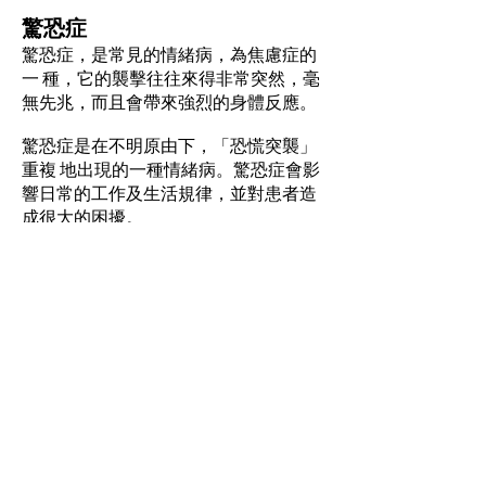
驚恐症
驚恐症，是常見的情緒病，為焦慮症的
一 種，它的襲擊往往來得非常突然，毫
無先兆，而且會帶來強烈的身體反應。
驚恐症是在不明原由下，「恐慌突襲」
重複 地出現的一種情緒病。驚恐症會影
響日常的工作及生活規律，並對患者造
成很大的困擾。
「恐慌突襲」是當人在安全的情況及在
並沒 有任何明顯的外來誘因下，突如其
來出現以下緊張的症狀，包括心跳加
快、呼吸急速、手心冒 汗、手震、心胸
翳悶、肚痛及肚瀉、手腳痳痺、 時冷時
熱、頭痛等症狀。而這些症狀來得非常
突 然，通常在短短10分鐘內達到高峰
點。
資料來源：