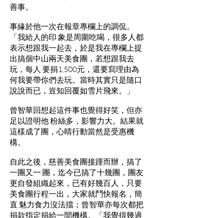
善事。
事緣於他一次在報章專欄上的調侃。
「我給人的印 象是周圍吃喝，很多人都
表示想跟我一起去，於是我在專欄上提
出搞個中山兩天美食團，若想跟我去
玩，每人 要捐1,500元，還要寫理由為
何我要帶你們去玩。當時其實只是隨口
說說而已，豈知回覆如雪片飛來。」
曾智華回想起這件事也覺得好笑，但亦
足以證明他 粉絲多，影響力大。結果就
這樣成了團，心晴行動當然是受惠機
構。
自此之後，慈善美食團接踵而辦，搞了
一團又一 團，迄今已搞了十幾團，團友
更自發組織起來，已有好幾百人，只要
美食團行程一出，大家就鬥快報名，簡
直 魅力食力沒法擋；曾智華亦每次都把
捐款指定捐給一間機構。「我覺得幾過