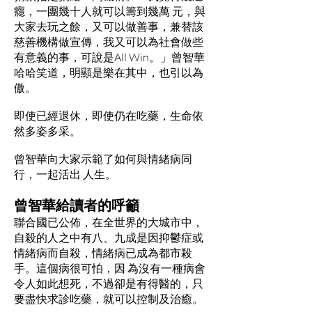
癮，一團幾十人就可以籌到幾萬 元，與
大家去玩之餘，又可以做善事，兼替該
慈善機構做宣傳，我又可以為社會做些
有意義的事，可說是All Win。」曾智華
哈哈笑道，明顯是樂在其中，也引以為
傲。
即使已經退休，即使仍在吃藥，生命依
然多姿多采。
曾智華向大家示範了如何與情緒病同
行，一起活出 人生。
曾智華給讀者的呼籲
聯合國已公佈，在全世界的大城市中，
自殺的人之中有八、九成是因抑鬱症或
情緒病而自殺，情緒病已成為都市殺
手。這個病很可怕，因 為沒有一種病會
令人如此想死，不過卻是有得醫的，只
要盡快求診吃藥，就可以控制及治癒。