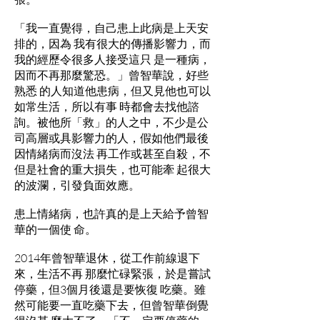
「我一直覺得，自己患上此病是上天安
排的，因為 我有很大的傳播影響力，而
我的經歷令很多人接受這只 是一種病，
因而不再那麼驚恐。」曾智華說，好些
熟悉 的人知道他患病，但又見他也可以
如常生活，所以有事 時都會去找他諮
詢。被他所「救」的人之中，不少是公
司高層或具影響力的人，假如他們最後
因情緒病而沒法 再工作或甚至自殺，不
但是社會的重大損失，也可能牽 起很大
的波瀾，引發負面效應。
患上情緒病，也許真的是上天給予曾智
華的一個使 命。
2014年曾智華退休，從工作前線退下
來，生活不再 那麼忙碌緊張，於是嘗試
停藥，但3個月後還是要恢復 吃藥。雖
然可能要一直吃藥下去，但曾智華倒覺