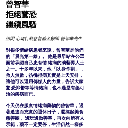
曾智華
拒絕驚恐
繼續風騷
訪問 心晴行動慈善基金顧問 曾智華先生
對很多情緒病患者來說，曾智華是他們
的「晨光第一線」。 他是最早站在公眾
面前承認自己患有情 緒病的演藝界人士
之一。十多年以來，他「以 身作則」，
救人無數，彷彿得病其實是上天安排，
讓他可以運用傳媒人的力量，告訴大家
驚 恐抑鬱等等情緒病，也不過是有藥可
治的疾病而已。
今天仍在服食情緒病藥物的曾智華，過
著逍遙而充實的退休日子，還搞起美食
慈善團， 邊玩邊做善事，再次向所有人
示範，藥不一定要停，生活仍然一樣多