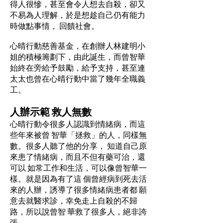
得人很慘，甚至會令人想去自殺，卻又
不易為人理解，於是想趁自己仍有能力
時做點事情， 回饋社會。
心晴行動慈善基金，在創辦人林建明小
姐的積極籌劃下，由此誕生，而曾智華
始終在旁給予鼓勵，給予支持，甚至連
太太也曾在心晴行動中當了幾年全職義
工。
人辦示範 救人無數
心晴行動令很多人認識到情緒病，而這
些年來被曾 智華「拯救」的人，同樣無
數。很多人聽了他的分享， 知道自己原
來患了情緒病，而且不但有藥可治，還
可以 如常工作和生活，可以像曾智華一
樣。就是因為有了這 個曾經病到死去活
來的人辦，誘導了很多情緒病患者都 願
意去就醫求診，幸免走上自殺的不歸
路，所以說曾智 華救了很多人，絕非誇
張。