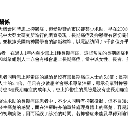
關係
大機會同時患上抑鬱症，但受影響的市民卻甚少求助。早在200
託中大亞太研究所進行的調查發現，長期痛症及抑鬱症有密切關
，並根據美國精神醫學會的診斷標準，以電話訪問了5千多位介乎1
受訪者，在過去1年內至少患上1種長期痛症。這些常見的長期痛
和就業組別人士亦會有機會患上長期痛症，當中以女性、長者、
患者同時患上抑鬱症的風險是沒有患長期痛症人士的5.6倍；長
人士的2.4倍。但只有少數患者會尋求專業治療，顯示公眾對抑
時患3種長期痛症的成年人，患上抑鬱症的風險是沒有患長期痛症人
醫生求助的長期痛症患者中，不少人同時有抑鬱徵狀，但不自知
醫生痛楚的感覺，而在治療時亦偏重於處理身體上的痛楚，容易
的初期病徵，因而延誤了診治的時間。若抑鬱症未能及早得到適