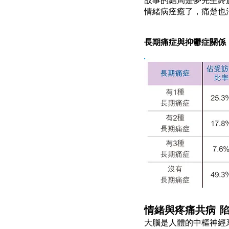
情緒病痊癒了，痛楚也
長期痛症與抑鬱症關係
情緒與疼痛共病 
大腦是人體的中樞神經