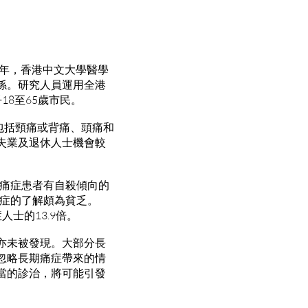
6年，香港中文大學醫學
係。研究人員運用全港
8至65歲市民。
症包括頸痛或背痛、頭痛和
失業及退休人士機會較
期痛症患者有自殺傾向的
鬱症的了解頗為貧乏。
士的13.9倍。
亦未被發現。大部分長
忽略長期痛症帶來的情
當的診治，將可能引發