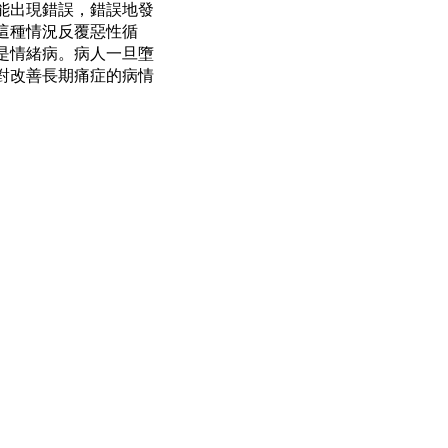
能出現錯誤，錯誤地發
這種情況反覆惡性循
是情緒病。病人一旦墮
對改善長期痛症的病情