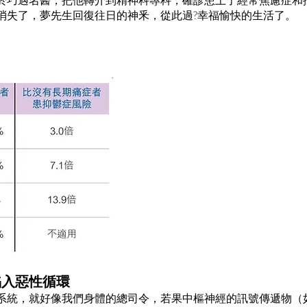
消失了，夢先生回復往日的神釆，從此過?幸福愉快的生活了。
陷入惡性循環
系統，就好像我們身體的總司令，若果中樞神經的訊號傳遞物（