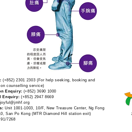
:
(+852) 2301 2303 (For help seeking, booking and
 on counselling service)
on Enquiry:
(+852) 3690 1000
l Enquiry:
(+852) 2947 8669
joyful@jmhf.org
s:
Unit 1001-1003, 10/F, New Treasure Center, Ng Fong
 10, San Po Kong
(MTR Diamond Hill station exit)
91/7268