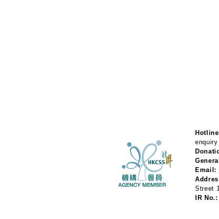
Hotline
enquiry
Donati
Genera
Email:
Addres
Street
IR No.: