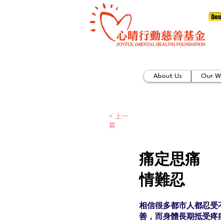
Don
About Us
Our W
< 上一
篇
痛定思痛
情難忍
相信很多都市人都忍受
善，而身體長期抵受疼