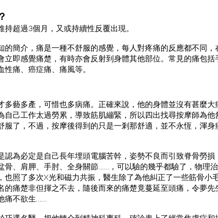
？
維持超過3個月，又或持續性反覆出現。
知的簡介，痛是一種不舒服的感覺，每人對疼痛的反應都不同，
會立即感覺痛楚，有時亦會反射到身體其他部位。常見的痛包括
血性痛、癌症痛、痛風等。
才多藝多產，可惜也多病痛。正確來說，他的身體並沒有甚麼大
為自己工作太過勞累，導致筋肌繃緊，所以四出找尋按摩師為他
舒服了，不過，按摩後得到的只是一剎那舒適，並不永恆，渾身
是認為必定是自己長年埋頭電腦苦幹，姿勢不良而引致脊骨勞損
盆骨、肩胛、手肘、全身關節……，可以驗的幾乎都驗了，物理
，也照了多次X光和磁力共振，醫生除了為他糾正了一些筋骨小
名的痛楚非但揮之不去，隨後而來的痛楚竟蔓延至頭痛，令夢先
他痛不欲生……
於巧遇名醫，把他轉介到精神科專科，確診患上了經常焦慮症和