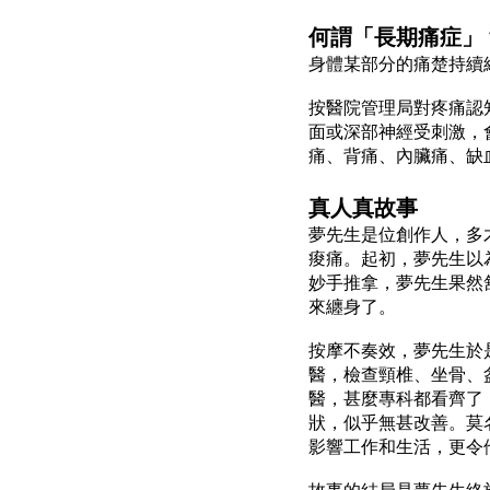
何謂「長期痛症」
身體某部分的痛楚持續
按醫院管理局對疼痛認
面或深部神經受刺激，
痛、背痛、內臟痛、缺
真人真故事
夢先生是位創作人，多
痠痛。起初，夢先生以
妙手推拿，夢先生果然
來纏身了。
按摩不奏效，夢先生於
醫，檢查頸椎、坐骨、
醫，甚麼專科都看齊了
狀，似乎無甚改善。莫
影響工作和生活，更令
故事的結局是夢先生終