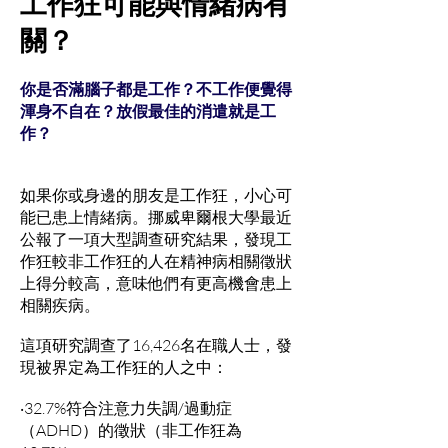
工作狂可能與情緒病有
關？
你是否滿腦子都是工作？不工作便覺得
渾身不自在？放假最佳的消遣就是工
作？
如果你或身邊的朋友是工作狂，小心可
能已患上情緒病。挪威卑爾根大學最近
公報了一項大型調查研究結果，發現工
作狂較非工作狂的人在精神病相關徵狀
上得分較高，意味他們有更高機會患上
相關疾病。
這項研究調查了16,426名在職人士，發
現被界定為工作狂的人之中：
‧32.7%符合注意力失調/過動症
（ADHD）的徵狀（非工作狂為