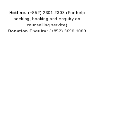
Hotline:
(+852)
2301 2303
(For help
seeking, booking and enquiry on
counselling service)
Donation Enquiry:
(+852)
3690 1000
General Enquiry:
(+852)
2947 8669
Email:
joyful@jmhf.org
Address:
Unit
1001-1003
, 10/F, New
Treasure Center, Ng Fong Street 10, San
Po Kong
(MTR Diamond Hill station exit)
IR No.:
91/7268
Partner
Program:
2012-2020
2016-2019