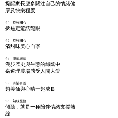
提醒家長應多關注自己的情緒健
康及快樂程度
44 吃得開心
拆焦定驚話龍眼
46 吃得開心
清甜味美心自寧
48 優哉遊哉
漫步歷史與生態的綠蔭中
嘉道理農場感受人間大愛
52 有情有義
趙美仙與心晴一起成長
56 熱線服務
傾聽，就是一種陪伴情緒支援熱
線