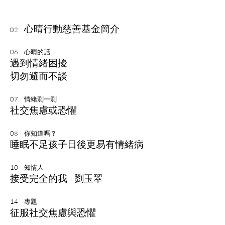
心晴行動慈善基金簡介
02
06 心晴的話
遇到情緒困擾
切勿避而不談
07 情緒測一測
社交焦慮或恐懼
08 你知道嗎？
睡眠不足孩子日後更易有情緒病
10 知情人
接受完全的我 - 劉玉翠
14 專題
征服社交焦慮與恐懼