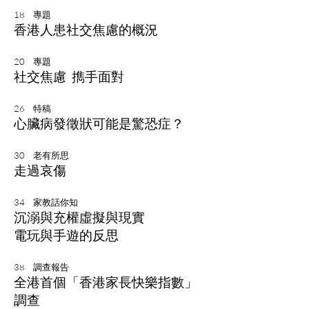
18 專題
香港人患社交焦慮的概況
20 專題
社交焦慮 擕手面對
26 特稿
心臟病發徵狀可能是驚恐症？
30 老有所思
走過哀傷
34 家教話你知
沉溺與充權虛擬與現實
電玩與手遊的反思
38 調查報告
全港首個「香港家長快樂指數」
調查